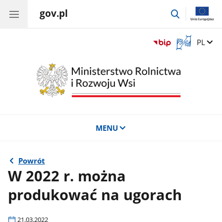
gov.pl
przejdź
do
wyszukiwar
Otwórz
Zmień 
PL
okno
z
tłumaczem
języka
migowego
MENU
Powrót
W 2022 r. można
produkować na ugorach
21.03.2022