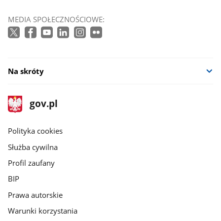
MEDIA SPOŁECZNOŚCIOWE:
Na skróty
stopka
Strona
gov.pl
gov.pl
główna
gov.pl
Polityka cookies
Służba cywilna
Profil zaufany
BIP
Prawa autorskie
Warunki korzystania