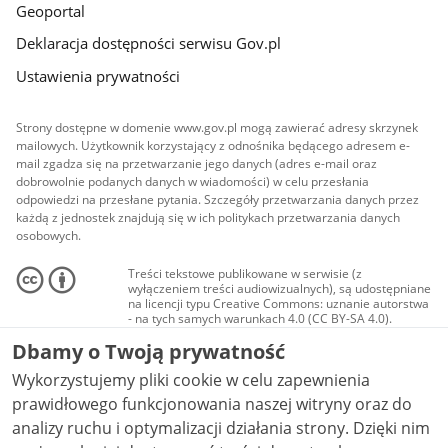
Geoportal
Deklaracja dostępności serwisu Gov.pl
Ustawienia prywatności
Strony dostępne w domenie www.gov.pl mogą zawierać adresy skrzynek
mailowych. Użytkownik korzystający z odnośnika będącego adresem e-
mail zgadza się na przetwarzanie jego danych (adres e-mail oraz
dobrowolnie podanych danych w wiadomości) w celu przesłania
odpowiedzi na przesłane pytania. Szczegóły przetwarzania danych przez
każdą z jednostek znajdują się w ich politykach przetwarzania danych
osobowych.
Treści tekstowe publikowane w serwisie (z
wyłączeniem treści audiowizualnych), są udostępniane
na licencji typu Creative Commons: uznanie autorstwa
- na tych samych warunkach 4.0 (CC BY-SA 4.0).
Materiały audiowizualne, w tym zdjęcia, materiały
Dbamy o Twoją prywatność
audio i wideo, są udostępniane na licencji typu
Creative Commons: uznanie autorstwa użycie
Wykorzystujemy pliki cookie w celu zapewnienia
niekomercyjne - bez utworów zależnych 4.0 (CC BY-
NC-ND 4.0), o ile nie jest to stwierdzone inaczej.
prawidłowego funkcjonowania naszej witryny oraz do
analizy ruchu i optymalizacji działania strony. Dzięki nim