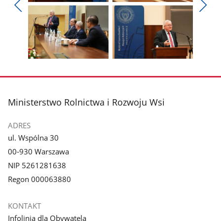
Pokaż
Pokaż
zdjęcie
zdjęcie
Pokaż
Poka
1
2
poprzednie
nest
z
z
zdjęcia
zdjęc
galerii.
galerii.
Pokaż
Pokaż
zdjęcie
zdjęcie
3
4
z
z
stopka
Ministerstwo Rolnictwa i Rozwoju Wsi
galerii.
galerii.
ADRES
ul. Wspólna 30
00-930 Warszawa
NIP 5261281638
Regon 000063880
KONTAKT
Infolinia dla Obywatela