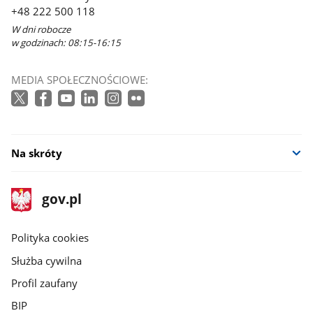
+48 222 500 118
W dni robocze
w godzinach: 08:15-16:15
MEDIA SPOŁECZNOŚCIOWE:
Na skróty
stopka
Strona
gov.pl
gov.pl
główna
gov.pl
Polityka cookies
Służba cywilna
Profil zaufany
BIP