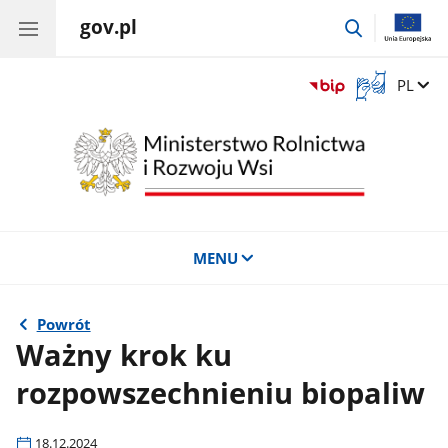
gov.pl
przejdź
do
wyszukiwar
Otwórz
Zmień 
PL
okno
z
tłumaczem
języka
migowego
MENU
Powrót
Ważny krok ku
rozpowszechnieniu biopaliw
18.12.2024