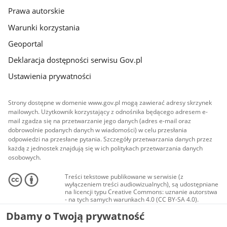
Prawa autorskie
Warunki korzystania
Geoportal
Deklaracja dostępności serwisu Gov.pl
Ustawienia prywatności
Strony dostępne w domenie www.gov.pl mogą zawierać adresy skrzynek
mailowych. Użytkownik korzystający z odnośnika będącego adresem e-
mail zgadza się na przetwarzanie jego danych (adres e-mail oraz
dobrowolnie podanych danych w wiadomości) w celu przesłania
odpowiedzi na przesłane pytania. Szczegóły przetwarzania danych przez
każdą z jednostek znajdują się w ich politykach przetwarzania danych
osobowych.
Treści tekstowe publikowane w serwisie (z
wyłączeniem treści audiowizualnych), są udostępniane
na licencji typu Creative Commons: uznanie autorstwa
- na tych samych warunkach 4.0 (CC BY-SA 4.0).
Materiały audiowizualne, w tym zdjęcia, materiały
Dbamy o Twoją prywatność
audio i wideo, są udostępniane na licencji typu
Creative Commons: uznanie autorstwa użycie