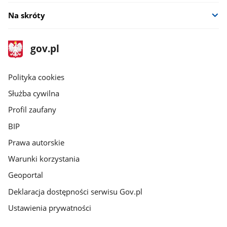
Na skróty
stopka
Strona
gov.pl
gov.pl
główna
gov.pl
Polityka cookies
Służba cywilna
Profil zaufany
BIP
Prawa autorskie
Warunki korzystania
Geoportal
Deklaracja dostępności serwisu Gov.pl
Ustawienia prywatności