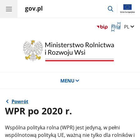
gov.pl
przejdź
do
wyszukiwar
Otwórz
Zmień 
PL
okno
z
tłumaczem
języka
migowego
MENU
Powrót
WPR po 2020 r.
Wspólna polityka rolna (WPR) jest jedyną, w pełni
wspólnotową polityką UE, ważną nie tylko dla rolników i