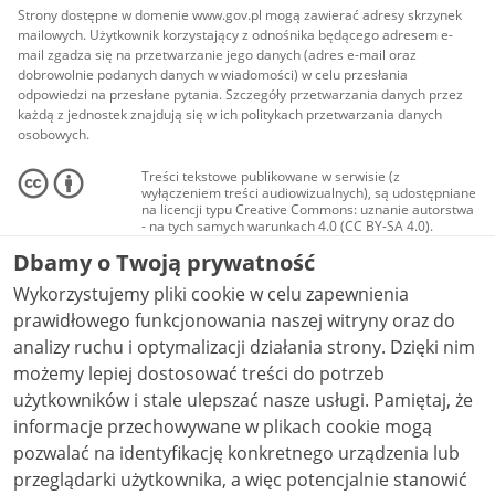
Strony dostępne w domenie www.gov.pl mogą zawierać adresy skrzynek
mailowych. Użytkownik korzystający z odnośnika będącego adresem e-
mail zgadza się na przetwarzanie jego danych (adres e-mail oraz
dobrowolnie podanych danych w wiadomości) w celu przesłania
odpowiedzi na przesłane pytania. Szczegóły przetwarzania danych przez
każdą z jednostek znajdują się w ich politykach przetwarzania danych
osobowych.
Treści tekstowe publikowane w serwisie (z
wyłączeniem treści audiowizualnych), są udostępniane
na licencji typu Creative Commons: uznanie autorstwa
- na tych samych warunkach 4.0 (CC BY-SA 4.0).
Materiały audiowizualne, w tym zdjęcia, materiały
Dbamy o Twoją prywatność
audio i wideo, są udostępniane na licencji typu
Creative Commons: uznanie autorstwa użycie
Wykorzystujemy pliki cookie w celu zapewnienia
niekomercyjne - bez utworów zależnych 4.0 (CC BY-
NC-ND 4.0), o ile nie jest to stwierdzone inaczej.
prawidłowego funkcjonowania naszej witryny oraz do
analizy ruchu i optymalizacji działania strony. Dzięki nim
możemy lepiej dostosować treści do potrzeb
użytkowników i stale ulepszać nasze usługi. Pamiętaj, że
informacje przechowywane w plikach cookie mogą
pozwalać na identyfikację konkretnego urządzenia lub
przeglądarki użytkownika, a więc potencjalnie stanowić