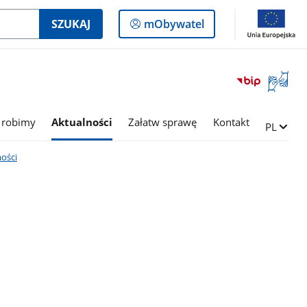
Logowanie
SZUKAJ
mObywatel
do
panelu
Otwórz
okno
z
tłumac
 robimy
Aktualności
Załatw sprawę
Kontakt
Zmień ję
PL
języka
migowe
ości