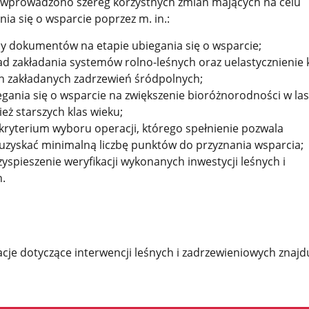
 wprowadzono szereg korzystnych zmian mających na celu
ia się o wsparcie poprzez m. in.:
by dokumentów na etapie ubiegania się o wsparcie;
ad zakładania systemów rolno-leśnych oraz uelastycznienie 
 zakładanych zadrzewień śródpolnych;
egania się o wsparcie na zwiększenie bioróżnorodności w la
ż starszych klas wieku;
ryterium wyboru operacji, którego spełnienie pozwala
yskać minimalną liczbę punktów do przyznania wsparcia;
zyspieszenie weryfikacji wykonanych inwestycji leśnych i
.
cje dotyczące interwencji leśnych i zadrzewieniowych znajd