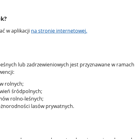
ek?
ać w aplikacji
na stronie internetowej.
 leśnych lub zadrzewieniowych jest przyznawane w ramach
encji:
w rolnych;
wień śródpolnych;
mów rolno-leśnych;
óżnorodności lasów prywatnych.