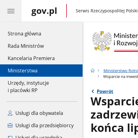
gov.pl
gov.pl
Serwis Rzeczypospolitej Polski
gov.pl
Strona główna
Rada Ministrów
Kancelaria Premiera
Ministerstwa
Ministerstwo Rolni
Wsparcie na inwest
Urzędy, instytucje
i placówki RP
Powrót
Wsparcie
zadrzewi
Usługi dla obywatela
końca li
Usługi dla przedsiębiorcy
Usługi dla urzędnika