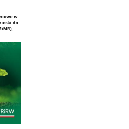
eniowe w
nioski do
RiMR),