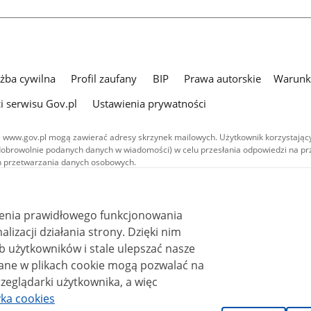
użba cywilna
Profil zaufany
BIP
Prawa autorskie
Warunki
i serwisu Gov.pl
Ustawienia prywatności
 www.gov.pl mogą zawierać adresy skrzynek mailowych. Użytkownik korzystający
dobrowolnie podanych danych w wiadomości) w celu przesłania odpowiedzi na prz
ach przetwarzania danych osobowych.
we publikowane w serwisie (z wyłączeniem treści audiowizualnych), są
 na licencji typu Creative Commons: uznanie autorstwa - na tych samych
 (CC BY-SA 4.0). Materiały audiowizualne, w tym zdjęcia, materiały audio i wideo
ienia prawidłowego funkcjonowania
ane na licencji typu Creative Commons: uznanie autorstwa użycie niekomercyjne 
ależnych 4.0 (CC BY-NC-ND 4.0), o ile nie jest to stwierdzone inaczej.
i działania strony. Dzięki nim
 użytkowników i stale ulepszać nasze
zeglądarki użytkownika, a więc
yka cookies