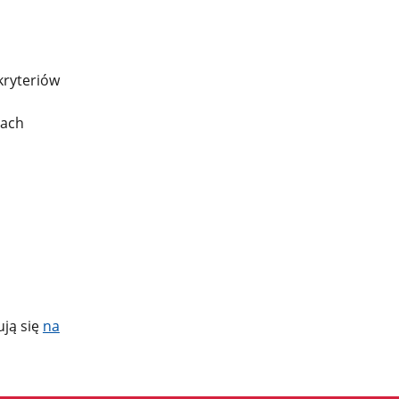
kryteriów
sach
ują się
na