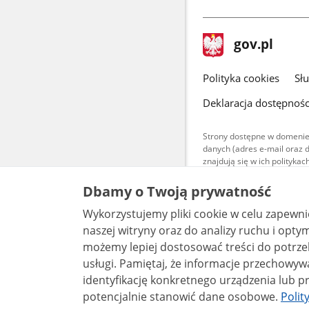
stopka
Strona
gov.pl
gov.pl
główna
gov.pl
Polityka cookies
Sł
Deklaracja dostępnośc
Strony dostępne w domenie
danych (adres e-mail oraz 
znajdują się w ich polityk
Treści teksto
Dbamy o Twoją prywatność
udostępniane
warunkach 4.0
Wykorzystujemy pliki cookie w celu zapewn
są udostępni
bez utworów z
naszej witryny oraz do analizy ruchu i optymalizacj
możemy lepiej dostosować treści do potrzeb
usługi. Pamiętaj, że informacje przechowywane w plikach cookie mogą pozwalać na
identyfikację konkretnego urządzenia lub pr
potencjalnie stanowić dane osobowe.
Polit