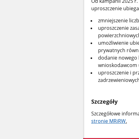
Od kampanii 2025 r.
uproszczenie ubiegan
zmniejszenie licz
uproszczenie zas
powierzchniowych
umożliwienie ubi
prywatnych równie
dodanie nowego k
wnioskodawcom uz
uproszczenie i pr
zadrzewieniowych
Szczegóły
Szczegółowe informa
stronie MRiRW
.