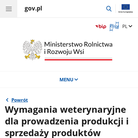
gov.pl
przejdź
do
wyszukiwar
Otwórz
Zmień 
PL
okno
z
tłumaczem
języka
migowego
MENU
Powrót
Wymagania weterynaryjne
dla prowadzenia produkcji i
sprzedaży produktów