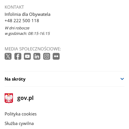
KONTAKT
Infolinia dla Obywatela
+48 222 500 118
W dni robocze
w godzinach: 08:15-16:15
MEDIA SPOŁECZNOŚCIOWE:
Na skróty
stopka
Strona
gov.pl
gov.pl
główna
gov.pl
Polityka cookies
Służba cywilna