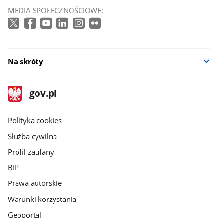
MEDIA SPOŁECZNOŚCIOWE:
Na skróty
stopka
Strona
gov.pl
gov.pl
główna
gov.pl
Polityka cookies
Służba cywilna
Profil zaufany
BIP
Prawa autorskie
Warunki korzystania
Geoportal