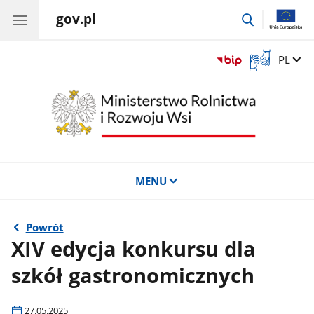
gov.pl
przejdź
do
wyszukiwar
Otwórz
Zmień 
PL
okno
z
tłumaczem
języka
migowego
MENU
Powrót
XIV edycja konkursu dla
szkół gastronomicznych
27.05.2025