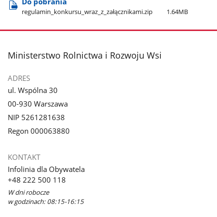
Do pobrania
regulamin​_konkursu​_wraz​_z​_załącznikami.zip
1.64MB
stopka
Ministerstwo Rolnictwa i Rozwoju Wsi
ADRES
ul. Wspólna 30
00-930 Warszawa
NIP 5261281638
Regon 000063880
KONTAKT
Infolinia dla Obywatela
+48 222 500 118
W dni robocze
w godzinach: 08:15-16:15