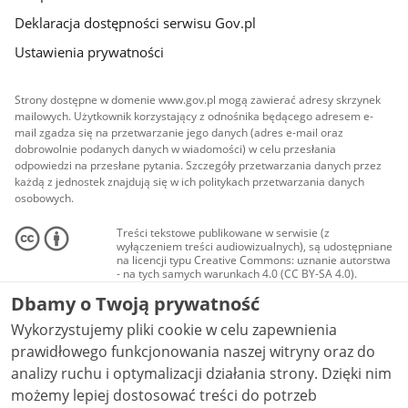
Deklaracja dostępności serwisu Gov.pl
Ustawienia prywatności
Strony dostępne w domenie www.gov.pl mogą zawierać adresy skrzynek
mailowych. Użytkownik korzystający z odnośnika będącego adresem e-
mail zgadza się na przetwarzanie jego danych (adres e-mail oraz
dobrowolnie podanych danych w wiadomości) w celu przesłania
odpowiedzi na przesłane pytania. Szczegóły przetwarzania danych przez
każdą z jednostek znajdują się w ich politykach przetwarzania danych
osobowych.
Treści tekstowe publikowane w serwisie (z
wyłączeniem treści audiowizualnych), są udostępniane
na licencji typu Creative Commons: uznanie autorstwa
- na tych samych warunkach 4.0 (CC BY-SA 4.0).
Materiały audiowizualne, w tym zdjęcia, materiały
Dbamy o Twoją prywatność
audio i wideo, są udostępniane na licencji typu
Creative Commons: uznanie autorstwa użycie
Wykorzystujemy pliki cookie w celu zapewnienia
niekomercyjne - bez utworów zależnych 4.0 (CC BY-
NC-ND 4.0), o ile nie jest to stwierdzone inaczej.
prawidłowego funkcjonowania naszej witryny oraz do
analizy ruchu i optymalizacji działania strony. Dzięki nim
możemy lepiej dostosować treści do potrzeb