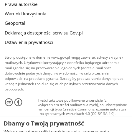
Prawa autorskie
Warunki korzystania
Geoportal
Deklaracja dostępności serwisu Gov.pl
Ustawienia prywatności
Strony dostępne w domenie www.gov.pl mogą zawierać adresy skrzynek
mailowych. Użytkownik korzystający z odnośnika będącego adresem e-
mail zgadza się na przetwarzanie jego danych (adres e-mail oraz
dobrowolnie podanych danych w wiadomości) w celu przesłania
odpowiedzi na przesłane pytania. Szczegóły przetwarzania danych przez
każdą z jednostek znajdują się w ich politykach przetwarzania danych
osobowych.
Treści tekstowe publikowane w serwisie (z
wyłączeniem treści audiowizualnych), są udostępniane
na licencji typu Creative Commons: uznanie autorstwa
- na tych samych warunkach 4.0 (CC BY-SA 4.0).
Materiały audiowizualne, w tym zdjęcia, materiały
Dbamy o Twoją prywatność
audio i wideo, są udostępniane na licencji typu
Creative Commons: uznanie autorstwa użycie
Wykorzystujemy pliki cookie w celu zapewnienia
niekomercyjne - bez utworów zależnych 4.0 (CC BY-