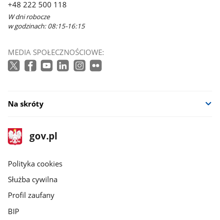
+48 222 500 118
W dni robocze
w godzinach: 08:15-16:15
MEDIA SPOŁECZNOŚCIOWE:
Na skróty
stopka
Strona
gov.pl
gov.pl
główna
gov.pl
Polityka cookies
Służba cywilna
Profil zaufany
BIP