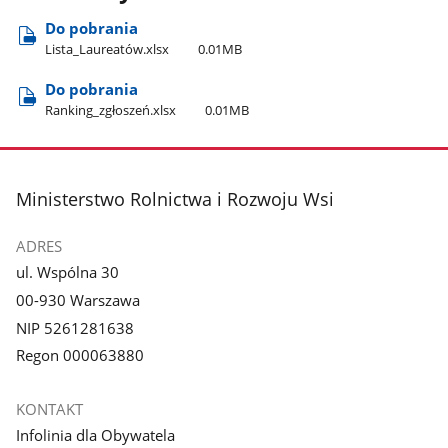
Do pobrania
Lista​_Laureatów.xlsx
0.01MB
Do pobrania
Ranking​_zgłoszeń.xlsx
0.01MB
stopka
Ministerstwo Rolnictwa i Rozwoju Wsi
ADRES
ul. Wspólna 30
00-930 Warszawa
NIP 5261281638
Regon 000063880
KONTAKT
Infolinia dla Obywatela