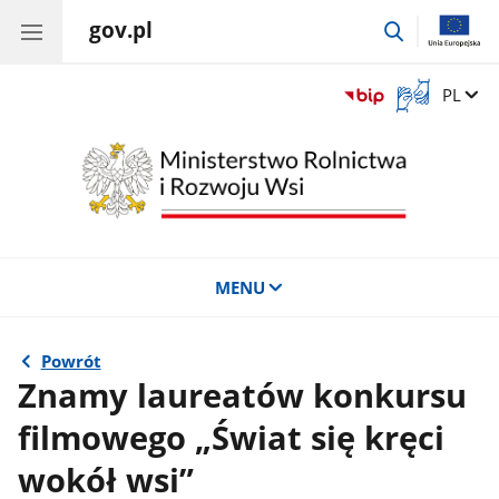
gov.pl
przejdź
do
wyszukiwar
Otwórz
Zmień 
PL
okno
z
tłumaczem
języka
migowego
MENU
Powrót
Znamy laureatów konkursu
filmowego „Świat się kręci
wokół wsi”