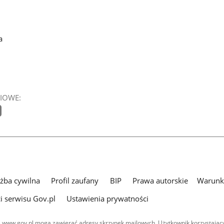
a
IOWE:
użba cywilna
Profil zaufany
BIP
Prawa autorskie
Warunki
i serwisu Gov.pl
Ustawienia prywatności
 www.gov.pl mogą zawierać adresy skrzynek mailowych. Użytkownik korzystający