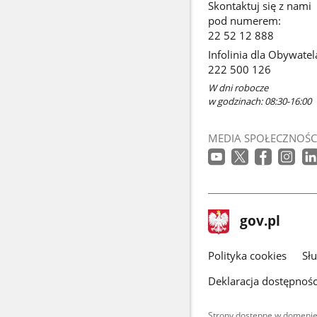
Skontaktuj się z nami
pod numerem:
22 52 12 888
Infolinia dla Obywatel
222 500 126
W dni robocze
w godzinach: 08:30-16:00
MEDIA SPOŁECZNOŚC
stopka
Strona
gov.pl
gov.pl
główna
gov.pl
Polityka cookies
Sł
Deklaracja dostępnośc
Strony dostępne w domenie