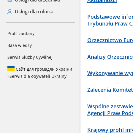
Aktualności
Usługi dla rolnika
Podstawowe infor
Trybunału Praw C
Profil zaufany
Orzecznictwo Eur
Baza wiedzy
Analizy Orzeczni
Serwis Służby Cywilnej
Сайт для громадян України
Wykonywanie wyr
–
Serwis dla obywateli Ukrainy
Zalecenia Komite
Wspólne zestawie
Agencji Praw Pod
Krajowy profil in