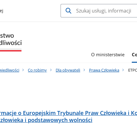
ej
O ministerstwie
C
wiedliwości
Co robimy
Dla obywateli
Prawa Człowieka
ETP
macje o Europejskim Trybunale Praw Człowieka i K
człowieka i podstawowych wolności