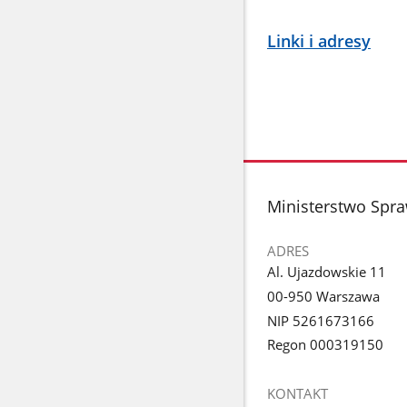
Linki i adresy
stopka
Ministerstwo Spra
ADRES
Al. Ujazdowskie 11
00-950 Warszawa
NIP 5261673166
Regon 000319150
KONTAKT