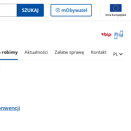
Logowanie
SZUKAJ
mObywatel
do
panelu
Otwórz
okno
z
tłumac
o robimy
Aktualności
Załatw sprawę
Kontakt
Zmień ję
PL
języka
migowe
C
onwencji