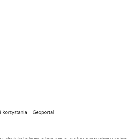
 korzystania
Geoportal
 z odnośnika będącego adresem e-mail zgadza się na przetwarzanie jego