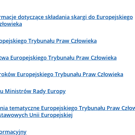
macje dotyczące składania skargi do Europejskiego
złowieka
opejskiego Trybunału Praw Człowieka
ctwa Europejskiego Trybunału Praw Człowieka
oków Europejskiego Trybunału Praw Człowieka
tu Ministrów Rady Europy
nia tematyczne Europejskiego Trybunału Praw Człow
stawowych Unii Europejskiej
formacyjny