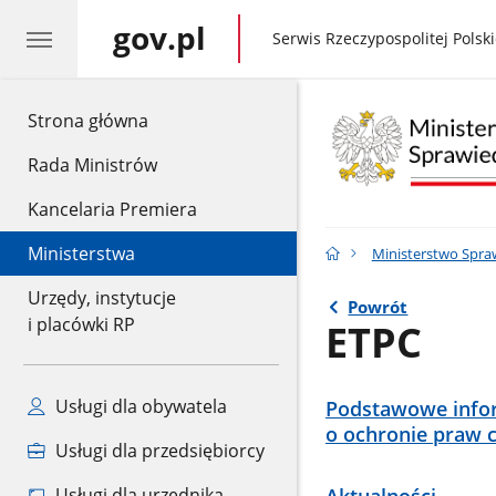
gov.pl
gov.pl
Serwis Rzeczypospolitej Polski
gov.pl
Strona główna
Rada Ministrów
Kancelaria Premiera
Ministerstwa
Ministerstwo Spra
Urzędy, instytucje
Powrót
i placówki RP
ETPC
Usługi dla obywatela
Podstawowe infor
o ochronie praw 
Usługi dla przedsiębiorcy
Usługi dla urzędnika