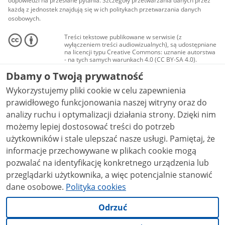
odpowiedzi na przesłane pytania. Szczegóły przetwarzania danych przez
każdą z jednostek znajdują się w ich politykach przetwarzania danych
osobowych.
Treści tekstowe publikowane w serwisie (z
wyłączeniem treści audiowizualnych), są udostępniane
na licencji typu Creative Commons: uznanie autorstwa
- na tych samych warunkach 4.0 (CC BY-SA 4.0).
Materiały audiowizualne, w tym zdjęcia, materiały
Dbamy o Twoją prywatność
audio i wideo, są udostępniane na licencji typu
Creative Commons: uznanie autorstwa użycie
Wykorzystujemy pliki cookie w celu zapewnienia
niekomercyjne - bez utworów zależnych 4.0 (CC BY-
NC-ND 4.0), o ile nie jest to stwierdzone inaczej.
prawidłowego funkcjonowania naszej witryny oraz do
analizy ruchu i optymalizacji działania strony. Dzięki nim
możemy lepiej dostosować treści do potrzeb
użytkowników i stale ulepszać nasze usługi. Pamiętaj, że
informacje przechowywane w plikach cookie mogą
pozwalać na identyfikację konkretnego urządzenia lub
przeglądarki użytkownika, a więc potencjalnie stanowić
dane osobowe.
Polityka cookies
Odrzuć