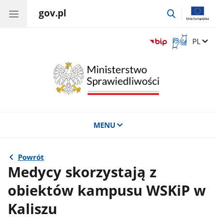
gov.pl
przejdź
do
wyszukiwar
Otwórz
Zmień 
PL
okno
z
tłumaczem
języka
migowego
MENU
Powrót
Medycy skorzystają z
obiektów kampusu WSKiP w
Kaliszu