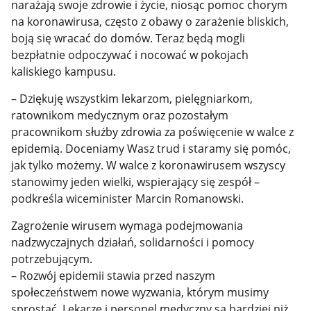
narażają swoje zdrowie i życie, niosąc pomoc chorym
na koronawirusa, często z obawy o zarażenie bliskich,
boją się wracać do domów. Teraz będą mogli
bezpłatnie odpoczywać i nocować w pokojach
kaliskiego kampusu.
– Dziękuję wszystkim lekarzom, pielęgniarkom,
ratownikom medycznym oraz pozostałym
pracownikom służby zdrowia za poświęcenie w walce z
epidemią. Doceniamy Wasz trud i staramy się pomóc,
jak tylko możemy. W walce z koronawirusem wszyscy
stanowimy jeden wielki, wspierający się zespół –
podkreśla wiceminister Marcin Romanowski.
Zagrożenie wirusem wymaga podejmowania
nadzwyczajnych działań, solidarności i pomocy
potrzebującym.
– Rozwój epidemii stawia przed naszym
społeczeństwem nowe wyzwania, którym musimy
sprostać. Lekarze i personel medyczny są bardziej niż