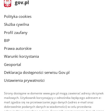
stopka
Strona
gov.pl
gov.pl
główna
gov.pl
Polityka cookies
Służba cywilna
Profil zaufany
BIP
Prawa autorskie
Warunki korzystania
Geoportal
Deklaracja dostępności serwisu Gov.pl
Ustawienia prywatności
Strony dostępne w domenie www.gov.pl mogą zawierać adresy skrzynek
mailowych. Użytkownik korzystający z odnośnika będącego adresem e-
mail zgadza się na przetwarzanie jego danych (adres e-mail oraz
dobrowolnie podanych danych w wiadomości) w celu przesłania