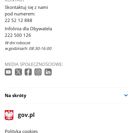
Skontaktuj się z nami
pod numerem:
22 52 12 888
Infolinia dla Obywatela
222 500 126
W dni robocze
w godzinach: 08:30-16:00
MEDIA SPOŁECZNOŚCIOWE:
Na skróty
stopka
Strona
gov.pl
gov.pl
główna
gov.pl
Polityka cookies