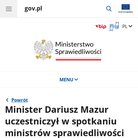
gov.pl
przejdź
do
wyszukiwar
Otwórz
Zmień 
PL
okno
z
tłumaczem
języka
migowego
MENU
Powrót
Minister Dariusz Mazur
uczestniczył w spotkaniu
ministrów sprawiedliwości