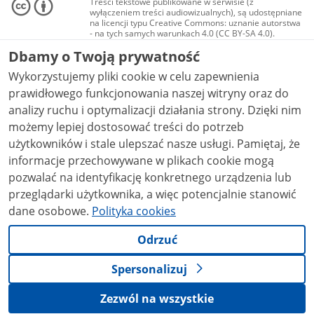
Treści tekstowe publikowane w serwisie (z
wyłączeniem treści audiowizualnych), są udostępniane
na licencji typu Creative Commons: uznanie autorstwa
- na tych samych warunkach 4.0 (CC BY-SA 4.0).
Materiały audiowizualne, w tym zdjęcia, materiały
Dbamy o Twoją prywatność
audio i wideo, są udostępniane na licencji typu
Creative Commons: uznanie autorstwa użycie
Wykorzystujemy pliki cookie w celu zapewnienia
niekomercyjne - bez utworów zależnych 4.0 (CC BY-
NC-ND 4.0), o ile nie jest to stwierdzone inaczej.
prawidłowego funkcjonowania naszej witryny oraz do
analizy ruchu i optymalizacji działania strony. Dzięki nim
możemy lepiej dostosować treści do potrzeb
użytkowników i stale ulepszać nasze usługi. Pamiętaj, że
informacje przechowywane w plikach cookie mogą
pozwalać na identyfikację konkretnego urządzenia lub
przeglądarki użytkownika, a więc potencjalnie stanowić
dane osobowe.
Polityka cookies
Odrzuć
Spersonalizuj
Zezwól na wszystkie