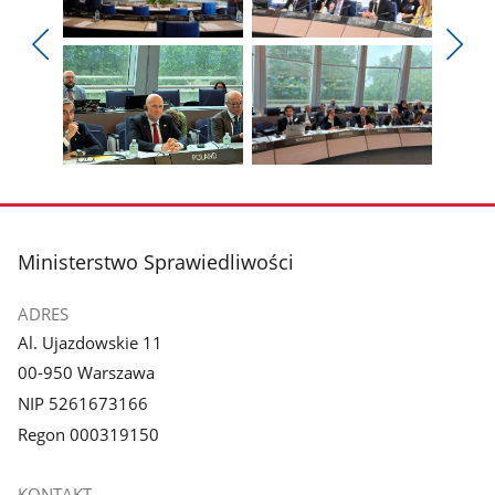
Pokaż
Pokaż
zdjęcie
zdjęcie
Pokaż
Poka
1
2
poprzednie
nest
z
z
zdjęcia
zdjęc
galerii.
galerii.
Pokaż
Pokaż
zdjęcie
zdjęcie
3
4
z
z
stopka
Ministerstwo Sprawiedliwości
galerii.
galerii.
ADRES
Al. Ujazdowskie 11
00-950 Warszawa
NIP 5261673166
Regon 000319150
KONTAKT