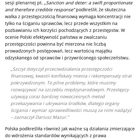
sesji plenarnej pt.
„Sanction and deter: a swift proportionate
and therefore credible response”
podkreślił, że skuteczna
walka z przestępczością finansową wymaga koncentracji nie
tylko na ściganiu sprawców, lecz przede wszystkim na
pozbawianiu ich korzyści pochodzących z przestępstw. W
ocenie Polski efektywność państwa w zwalczaniu
przestępczości powinna być mierzona nie liczbą
prowadzonych postępowań, lecz wartością majątku
odzyskanego od sprawców i przywróconego społeczeństwu.
Szczyt dotyczył przeciwdziałania przestępczości
finansowej, kwestii konfiskaty mienia i rekompensaty strat
pokrzywdzonym.
To pilne problemy, które musimy
rozwiązywać na szczeblu międzynarodowym. Przestępcy
używają coraz bardziej nowoczesnych metod
przekazywania i ukrywania środków, dlatego organy
ścigania i wymiar sprawiedliwości muszą za nimi nadążyć
– zaznaczył Dariusz Mazur.
Polska podkreśliła również jak ważne są działania zmierzające
do wdrożenia standardów wynikających z prawa