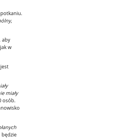
potkaniu.
pólny,
, aby
jak w
jest
iały
ie miały
0 osób.
tanowisko
ołanych
e będzie