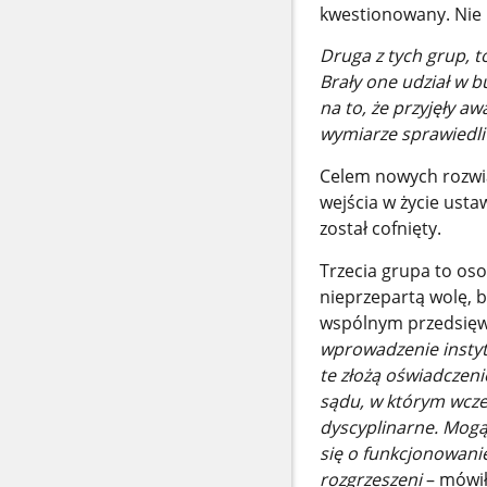
kwestionowany. Nie
Druga z tych grup, 
Brały one udział w 
na to, że przyjęły a
wymiarze sprawiedli
Celem nowych rozwiąz
wejścia w życie usta
został cofnięty.
Trzecia grupa to os
nieprzepartą wolę, b
wspólnym przedsięw
wprowadzenie instytu
te złożą oświadczeni
sądu, w którym wcze
dyscyplinarne. Mogą
się o funkcjonowani
rozgrzeszeni
– mówił