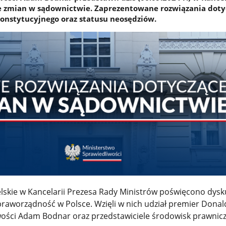
e zmian w sądownictwie. Zaprezentowane rozwiązania doty
onstytucyjnego oraz statusu neosędziów.
lskie w Kancelarii Prezesa Rady Ministrów poświęcono dysk
praworządność w Polsce. Wzięli w nich udział premier Donal
wości Adam Bodnar oraz przedstawiciele środowisk prawnicz