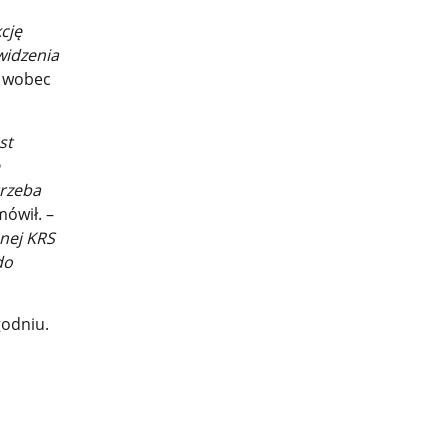
cję
widzenia
ą wobec
st
trzeba
mówił. –
onej KRS
do
godniu.