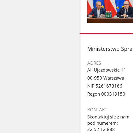
Pokaż
zdjęcie
1
z
stopka
Ministerstwo Spra
galerii.
ADRES
Al. Ujazdowskie 11
00-950 Warszawa
NIP 5261673166
Regon 000319150
KONTAKT
Skontaktuj się z nami
pod numerem:
22 52 12 888