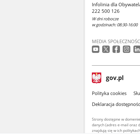
Infolinia dla Obywatel
222 500 126
W dni robocze
w godzinach: 08:30-16:00
MEDIA SPOŁECZNOŚC
stopka
Strona
gov.pl
gov.pl
główna
gov.pl
Polityka cookies
Sł
Deklaracja dostępnośc
Strony dostępne w domenie
danych (adres e-mail oraz 
znajdują się w ich polityk