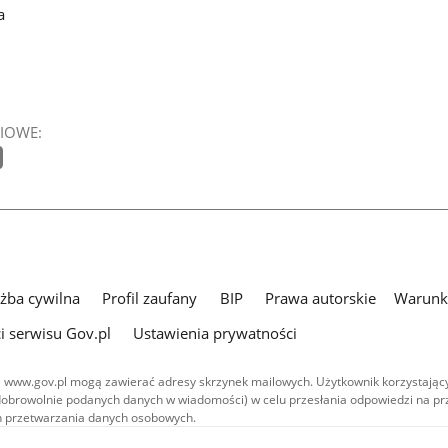
a
IOWE:
użba cywilna
Profil zaufany
BIP
Prawa autorskie
Warunki
i serwisu Gov.pl
Ustawienia prywatności
 www.gov.pl mogą zawierać adresy skrzynek mailowych. Użytkownik korzystający
dobrowolnie podanych danych w wiadomości) w celu przesłania odpowiedzi na prz
ach przetwarzania danych osobowych.