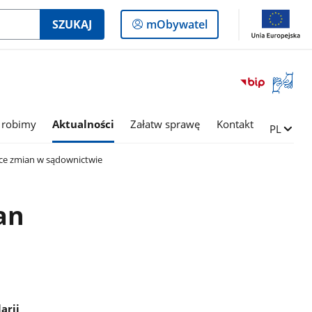
Logowanie
SZUKAJ
mObywatel
do
panelu
Otwórz
okno
z
tłumac
 robimy
Aktualności
Załatw sprawę
Kontakt
Zmień ję
PL
języka
migowe
ce zmian w sądownictwie
an
arii