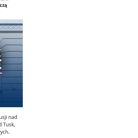
czą
usji nad
d Tusk,
ych.