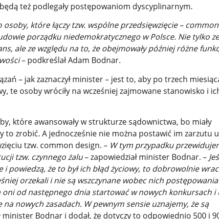
 będą też podlegały postępowaniom dyscyplinarnym.
to osoby, które łączy tzw. wspólne przedsięwzięcie – common
budowie porządku niedemokratycznego w Polsce. Nie tylko z
wans, ale ze względu na to, że obejmowały później różne funk
wości
– podkreślał Adam Bodnar.
ań – jak zaznaczył minister – jest to, aby po trzech miesią
wy, te osoby wróciły na wcześniej zajmowane stanowisko i i
oby, które awansowały w strukturze sądownictwa, bo miały
y to zrobić. A jednocześnie nie można postawić im zarzutu 
zięciu tzw. common design. –
W tym przypadku przewiduje
cji tzw. czynnego żalu
– zapowiedział minister Bodnar. –
Je
e i powiedzą, że to był ich błąd życiowy, to dobrowolnie wra
śniej orzekali i nie są wszczynane wobec nich postępowania
 oni od następnego dnia startować w nowych konkursach i 
e na nowych zasadach. W pewnym sensie uznajemy, że są
 minister Bodnar i dodał, że dotyczy to odpowiednio 500 i 9