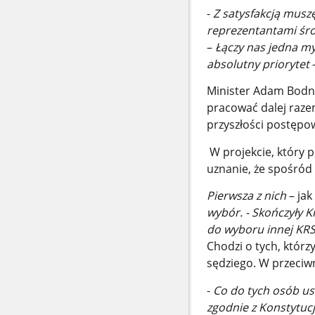
-
Z satysfakcją muszę
reprezentantami śr
–
Łączy nas jedna my
absolutny priorytet
Minister Adam Bodna
pracować dalej raze
przyszłości postępo
W projekcie, który 
uznanie, że spośród
Pierwsza z nich
– jak
wybór. - Skończyły 
do wyboru innej KR
Chodzi o tych, którz
sędziego. W przeciwn
-
Co do tych osób us
zgodnie z Konstytuc