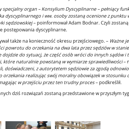
 specjalny organ – Konsylium Dyscyplinarne – pełniący funk
ika dyscyplinarnego i ww. osoby zostaną ocenione z punktu 
yki sędziowskiej
– poinformował Adam Bodnar. Czyli zostan
e postępowania dyscyplinarne.
ał także na konieczność okresu przejściowego. –
Ważne je
ci powrotu do orzekania na dwa lata przez sędziów w stanie
dojdzie do sytuacj, że część osób wróci do innych sądów i 
ki, które naturalnie powstaną w wymiarze sprawiedliwości
– 
zali, doświadczeni, z autorytetem sędziowie za zgodą odnowi
o orzekania realizując swój moralny obowiązek w stosunku 
magając w przejściu przez ten trudny proces
– podkreślił.
nych dziś rozwiązań zostaną przedstawione w przyszłym ty