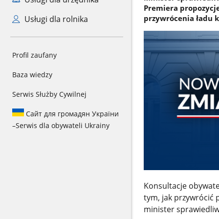
Premiera propozycj
przywrócenia ładu k
Usługi dla rolnika
Profil zaufany
Baza wiedzy
Serwis Służby Cywilnej
Сайт для громадян України
–
Serwis dla obywateli Ukrainy
Konsultacje obywate
tym, jak przywrócić 
minister sprawiedli