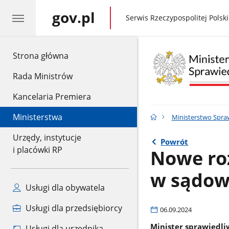
gov.pl
gov.pl
Serwis Rzeczypospolitej Polski
gov.pl
Strona główna
Rada Ministrów
Kancelaria Premiera
Ministerstwa
Ministerstwo Spra
Urzędy, instytucje
Powrót
i placówki RP
Nowe ro
w sądow
Usługi dla obywatela
Usługi dla przedsiębiorcy
06.09.2024
Minister sprawiedliw
Usługi dla urzędnika