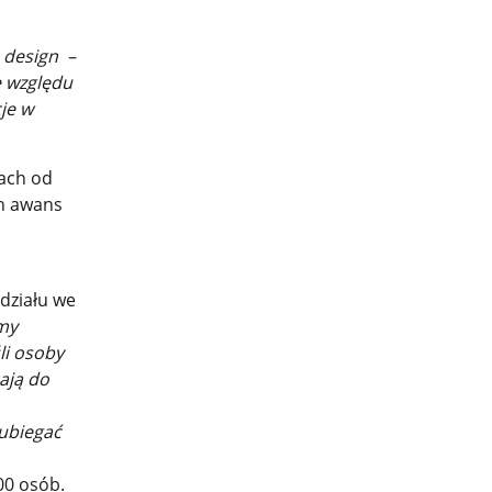
 design –
e względu
cje w
cach od
ch awans
udziału we
my
śli osoby
cają do
ubiegać
00 osób.