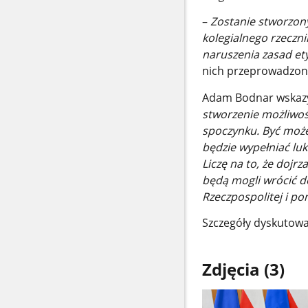
–
Zostanie stworzony
kolegialnego rzeczn
naruszenia zasad et
nich przeprowadzon
Adam Bodnar wskazyw
stworzenie możliwoś
spoczynku. Być może 
będzie wypełniać lu
Liczę na to, że dojr
będą mogli wrócić d
Rzeczpospolitej i po
Szczegóły dyskutowa
Zdjęcia (3)