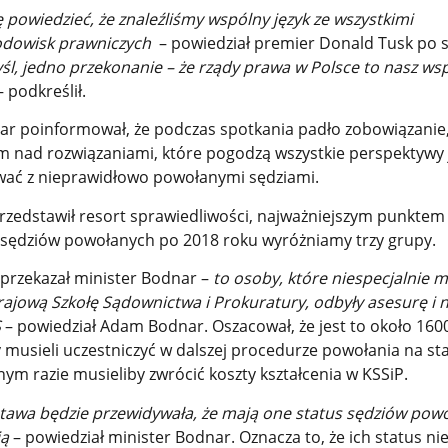
 powiedzieć, że znaleźliśmy wspólny język ze wszystkimi
odowisk prawniczych
– powiedział premier Donald Tusk po s
śl, jedno przekonanie – że rządy prawa w Polsce to nasz ws
– podkreślił.
r poinformował, że podczas spotkania padło zobowiązanie
m nad rozwiązaniami, które pogodzą wszystkie perspektywy 
wać z nieprawidłowo powołanymi sędziami.
przedstawił resort sprawiedliwości, najważniejszym punktem 
 sędziów powołanych po 2018 roku wyróżniamy trzy grupy.
 przekazał minister Bodnar –
to osoby, które niespecjalnie m
Krajową Szkołę Sądownictwa i Prokuratury, odbyły
asesurę i n
S
– powiedział Adam Bodnar. Oszacował, że jest to około 160
y musieli uczestniczyć w dalszej procedurze powołania na s
ym razie musieliby zwrócić koszty kształcenia w KSSiP.
tawa będzie przewidywała, że mają one status sędziów pow
ją
– powiedział minister Bodnar. Oznacza to, że ich status ni