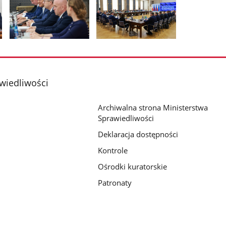
Pokaż
Pokaż
zdjęcie
zdjęcie
2
3
z
z
wiedliwości
galerii.
galerii.
Archiwalna strona Ministerstwa
Sprawiedliwości
Deklaracja dostępności
Kontrole
Ośrodki kuratorskie
Patronaty