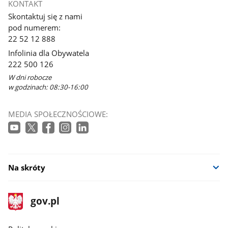
KONTAKT
Skontaktuj się z nami
pod numerem:
22 52 12 888
Infolinia dla Obywatela
222 500 126
W dni robocze
w godzinach: 08:30-16:00
MEDIA SPOŁECZNOŚCIOWE:
Na skróty
stopka
Strona
gov.pl
gov.pl
główna
gov.pl