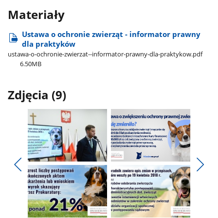
Materiały
Ustawa o ochronie zwierząt - informator prawny
dla praktyków
ustawa-o-ochronie-zwierzat--informator-prawny-dla-praktykow.pdf
6.50MB
Zdjęcia (9)
Pokaż
Pokaż
zdjęcie
zdjęcie
Pokaż
Poka
1
2
poprzednie
nest
z
z
zdjęcia
zdjęc
galerii.
galerii.