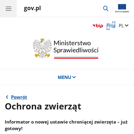
gov.pl
przejdź
do
wyszukiwar
Otwórz
Zmień 
PL
okno
z
tłumaczem
języka
migowego
MENU
Powrót
Ochrona zwierząt
Informator o nowej ustawie chroniącej zwierzęta – już
gotowy!