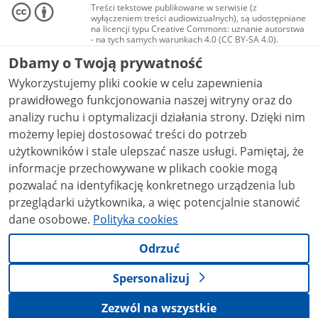
Treści tekstowe publikowane w serwisie (z
wyłączeniem treści audiowizualnych), są udostępniane
na licencji typu Creative Commons: uznanie autorstwa
- na tych samych warunkach 4.0 (CC BY-SA 4.0).
Materiały audiowizualne, w tym zdjęcia, materiały
Dbamy o Twoją prywatność
audio i wideo, są udostępniane na licencji typu
Creative Commons: uznanie autorstwa użycie
Wykorzystujemy pliki cookie w celu zapewnienia
niekomercyjne - bez utworów zależnych 4.0 (CC BY-
NC-ND 4.0), o ile nie jest to stwierdzone inaczej.
prawidłowego funkcjonowania naszej witryny oraz do
analizy ruchu i optymalizacji działania strony. Dzięki nim
możemy lepiej dostosować treści do potrzeb
użytkowników i stale ulepszać nasze usługi. Pamiętaj, że
informacje przechowywane w plikach cookie mogą
pozwalać na identyfikację konkretnego urządzenia lub
przeglądarki użytkownika, a więc potencjalnie stanowić
dane osobowe.
Polityka cookies
Odrzuć
Spersonalizuj
Zezwól na wszystkie