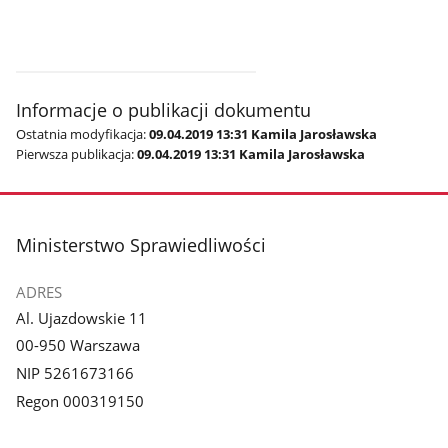
Pokaż
Pokaż
zdjęcie
zdjęcie
3
4
z
z
galerii.
galerii.
Informacje o publikacji dokumentu
Ostatnia modyfikacja:
09.04.2019 13:31 Kamila Jarosławska
Pierwsza publikacja:
09.04.2019 13:31 Kamila Jarosławska
stopka
Ministerstwo Sprawiedliwości
ADRES
Al. Ujazdowskie 11
00-950 Warszawa
NIP 5261673166
Regon 000319150