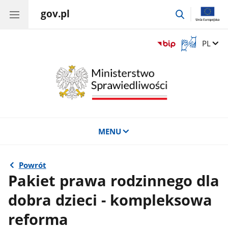
gov.pl
przejdź
do
wyszukiwar
Otwórz
Zmień 
PL
okno
z
tłumaczem
języka
migowego
MENU
Powrót
Pakiet prawa rodzinnego dla
dobra dzieci - kompleksowa
reforma