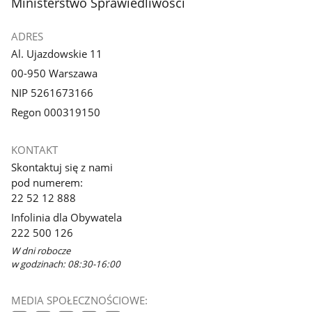
stopka
Ministerstwo Sprawiedliwości
galerii.
galerii.
ADRES
Al. Ujazdowskie 11
00-950 Warszawa
NIP 5261673166
Regon 000319150
KONTAKT
Skontaktuj się z nami
pod numerem:
22 52 12 888
Infolinia dla Obywatela
222 500 126
W dni robocze
w godzinach: 08:30-16:00
MEDIA SPOŁECZNOŚCIOWE: