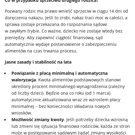
Co w przypadku sprzeciwu drugiego rodzica?
Pozwany rodzic ma prawo wnieść sprzeciw w ciągu 14 dni od
doręczenia nakazu. Jeśli to zrobi, nakaz traci moc w całości, a
sprawa zostaje przekazana do rozpoznania sądowi
w zwykłym trybie. Co ważne, dziecko nie zostaje wtedy bez
pieniędzy. Aby zapewnić ciągłość finansową, sąd
automatycznie wydaje postanowienie o zabezpieczeniu
alimentów na czas trwania procesu.
Jasne zasady i stabilność na lata
Powiązanie z płacą minimalną i automatyczna
waloryzacja
. Kwota alimentów podstawowych stanowi
określony procent minimalnego wynagrodzenia (zależny
od liczby dzieci). Będzie ona co roku (od 1 marca)
automatycznie aktualizowana wraz ze wzrostem płacy
minimalnej – bez konieczności składania nowych
wniosków.
Możliwość zmiany kwoty
. Jeśli potrzeby dziecka wzrosną
lub zmieni się sytuacja finansowa rodziców, każda ze stron
może w postępowanie sądowym żądać zmiany wysokości