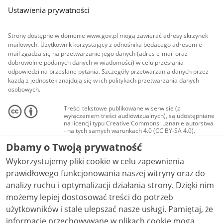
Ustawienia prywatności
Strony dostępne w domenie www.gov.pl mogą zawierać adresy skrzynek
mailowych. Użytkownik korzystający z odnośnika będącego adresem e-
mail zgadza się na przetwarzanie jego danych (adres e-mail oraz
dobrowolnie podanych danych w wiadomości) w celu przesłania
odpowiedzi na przesłane pytania. Szczegóły przetwarzania danych przez
każdą z jednostek znajdują się w ich politykach przetwarzania danych
osobowych.
Treści tekstowe publikowane w serwisie (z
wyłączeniem treści audiowizualnych), są udostępniane
na licencji typu Creative Commons: uznanie autorstwa
- na tych samych warunkach 4.0 (CC BY-SA 4.0).
Materiały audiowizualne, w tym zdjęcia, materiały
Dbamy o Twoją prywatność
audio i wideo, są udostępniane na licencji typu
Creative Commons: uznanie autorstwa użycie
Wykorzystujemy pliki cookie w celu zapewnienia
niekomercyjne - bez utworów zależnych 4.0 (CC BY-
NC-ND 4.0), o ile nie jest to stwierdzone inaczej.
prawidłowego funkcjonowania naszej witryny oraz do
analizy ruchu i optymalizacji działania strony. Dzięki nim
możemy lepiej dostosować treści do potrzeb
użytkowników i stale ulepszać nasze usługi. Pamiętaj, że
informacje przechowywane w plikach cookie mogą