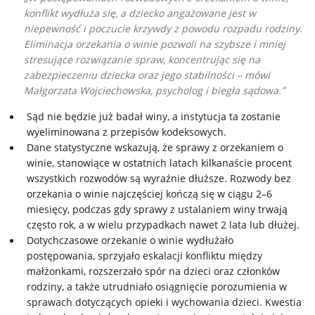
konflikt wydłuża się, a dziecko angażowane jest w
niepewność i poczucie krzywdy z powodu rozpadu rodziny.
Eliminacja orzekania o winie pozwoli na szybsze i mniej
stresujące rozwiązanie spraw, koncentrując się na
zabezpieczeniu dziecka oraz jego stabilności – mówi
Małgorzata Wojciechowska, psycholog i biegła sądowa.
Sąd nie będzie już badał winy, a instytucja ta zostanie
wyeliminowana z przepisów kodeksowych.
Dane statystyczne wskazują, że sprawy z orzekaniem o
winie, stanowiące w ostatnich latach kilkanaście procent
wszystkich rozwodów są wyraźnie dłuższe. Rozwody bez
orzekania o winie najczęściej kończą się w ciągu 2–6
miesięcy, podczas gdy sprawy z ustalaniem winy trwają
często rok, a w wielu przypadkach nawet 2 lata lub dłużej.
Dotychczasowe orzekanie o winie wydłużało
postępowania, sprzyjało eskalacji konfliktu między
małżonkami, rozszerzało spór na dzieci oraz członków
rodziny, a także utrudniało osiągnięcie porozumienia w
sprawach dotyczących opieki i wychowania dzieci. Kwestia