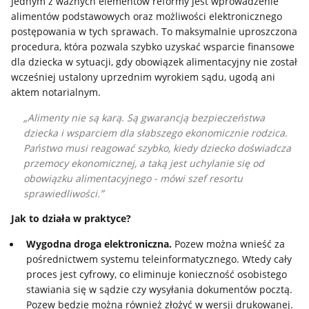
Jednym z ważnych elementów reformy jest wprowadzenie
alimentów podstawowych oraz możliwości elektronicznego
postępowania w tych sprawach. To maksymalnie uproszczona
procedura, która pozwala szybko uzyskać wsparcie finansowe
dla dziecka w sytuacji, gdy obowiązek alimentacyjny nie został
wcześniej ustalony uprzednim wyrokiem sądu, ugodą ani
aktem notarialnym.
Alimenty nie są karą. Są gwarancją bezpieczeństwa
dziecka i wsparciem dla słabszego ekonomicznie rodzica.
Państwo musi reagować szybko, kiedy dziecko doświadcza
przemocy ekonomicznej, a taką jest uchylanie się od
obowiązku alimentacyjnego -
mówi szef resortu
sprawiedliwości.
Jak to działa w praktyce?
Wygodna droga elektroniczna.
Pozew można wnieść za
pośrednictwem systemu teleinformatycznego. Wtedy cały
proces jest cyfrowy, co eliminuje konieczność osobistego
stawiania się w sądzie czy wysyłania dokumentów pocztą.
Pozew będzie można również złożyć w wersji drukowanej.