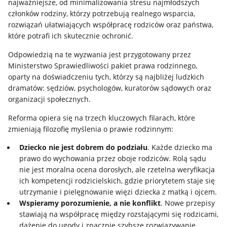
najważniejsze, od minimalizowania stresu najmłodszych
członków rodziny, którzy potrzebują realnego wsparcia,
rozwiązań ułatwiających współpracę rodziców oraz państwa,
które potrafi ich skutecznie ochronić.
Odpowiedzią na te wyzwania jest przygotowany przez
Ministerstwo Sprawiedliwości pakiet prawa rodzinnego,
oparty na doświadczeniu tych, którzy są najbliżej ludzkich
dramatów: sędziów, psychologów, kuratorów sądowych oraz
organizacji społecznych.
Reforma opiera się na trzech kluczowych filarach, które
zmieniają filozofię myślenia o prawie rodzinnym:
Dziecko nie jest dobrem do podziału
. Każde dziecko ma
prawo do wychowania przez oboje rodziców. Rolą sądu
nie jest moralna ocena dorosłych, ale rzetelna weryfikacja
ich kompetencji rodzicielskich, gdzie priorytetem staje się
utrzymanie i pielęgnowanie więzi dziecka z matką i ojcem.
Wspieramy porozumienie, a nie konflikt
. Nowe przepisy
stawiają na współpracę między rozstającymi się rodzicami,
dążenie do ugody i znacznie szybsze rozwiązywanie