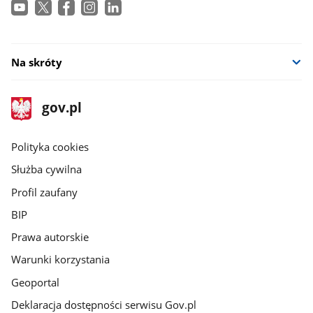
Na skróty
stopka
Strona
gov.pl
gov.pl
główna
gov.pl
Polityka cookies
Służba cywilna
Profil zaufany
BIP
Prawa autorskie
Warunki korzystania
Geoportal
Deklaracja dostępności serwisu Gov.pl