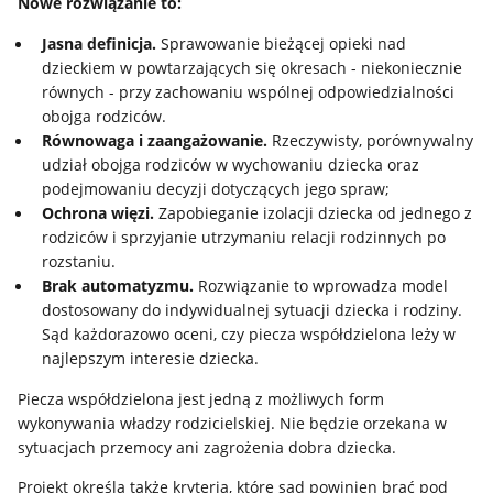
Nowe rozwiązanie to:
Jasna definicja.
Sprawowanie bieżącej opieki nad
dzieckiem w powtarzających się okresach - niekoniecznie
równych - przy zachowaniu wspólnej odpowiedzialności
obojga rodziców.
Równowaga i zaangażowanie.
Rzeczywisty, porównywalny
udział obojga rodziców w wychowaniu dziecka oraz
podejmowaniu decyzji dotyczących jego spraw;
Ochrona więzi.
Zapobieganie izolacji dziecka od jednego z
rodziców i sprzyjanie utrzymaniu relacji rodzinnych po
rozstaniu.
Brak automatyzmu.
Rozwiązanie to wprowadza model
dostosowany do indywidualnej sytuacji dziecka i rodziny.
Sąd każdorazowo oceni, czy piecza współdzielona leży w
najlepszym interesie dziecka.
Piecza współdzielona jest jedną z możliwych form
wykonywania władzy rodzicielskiej. Nie będzie orzekana w
sytuacjach przemocy ani zagrożenia dobra dziecka.
Projekt określa także kryteria, które sąd powinien brać pod