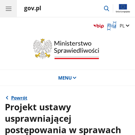
gov.pl
przejdź
do
wyszukiwar
Otwórz
Zmień 
PL
okno
z
tłumaczem
języka
migowego
MENU
Powrót
Projekt ustawy
usprawniającej
postępowania w sprawach