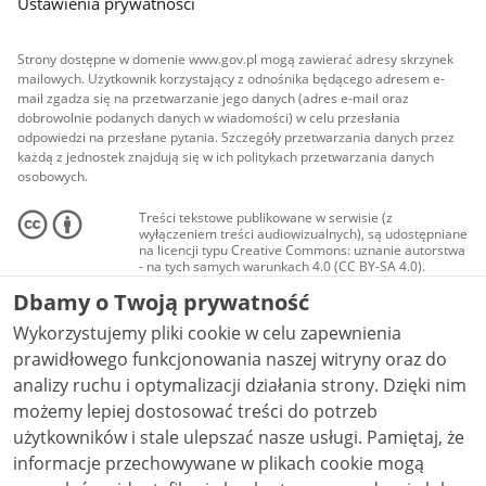
Ustawienia prywatności
Strony dostępne w domenie www.gov.pl mogą zawierać adresy skrzynek
mailowych. Użytkownik korzystający z odnośnika będącego adresem e-
mail zgadza się na przetwarzanie jego danych (adres e-mail oraz
dobrowolnie podanych danych w wiadomości) w celu przesłania
odpowiedzi na przesłane pytania. Szczegóły przetwarzania danych przez
każdą z jednostek znajdują się w ich politykach przetwarzania danych
osobowych.
Treści tekstowe publikowane w serwisie (z
wyłączeniem treści audiowizualnych), są udostępniane
na licencji typu Creative Commons: uznanie autorstwa
- na tych samych warunkach 4.0 (CC BY-SA 4.0).
Materiały audiowizualne, w tym zdjęcia, materiały
Dbamy o Twoją prywatność
audio i wideo, są udostępniane na licencji typu
Creative Commons: uznanie autorstwa użycie
Wykorzystujemy pliki cookie w celu zapewnienia
niekomercyjne - bez utworów zależnych 4.0 (CC BY-
NC-ND 4.0), o ile nie jest to stwierdzone inaczej.
prawidłowego funkcjonowania naszej witryny oraz do
analizy ruchu i optymalizacji działania strony. Dzięki nim
możemy lepiej dostosować treści do potrzeb
użytkowników i stale ulepszać nasze usługi. Pamiętaj, że
informacje przechowywane w plikach cookie mogą