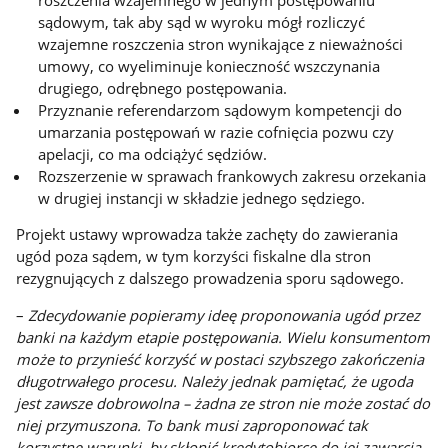
sądowym, tak aby sąd w wyroku mógł rozliczyć
wzajemne roszczenia stron wynikające z nieważności
umowy, co wyeliminuje konieczność wszczynania
drugiego, odrębnego postępowania.
Przyznanie referendarzom sądowym kompetencji do
umarzania postępowań w razie cofnięcia pozwu czy
apelacji, co ma odciążyć sędziów.
Rozszerzenie w sprawach frankowych zakresu orzekania
w drugiej instancji w składzie jednego sędziego.
Projekt ustawy wprowadza także zachęty do zawierania
ugód poza sądem, w tym korzyści fiskalne dla stron
rezygnujących z dalszego prowadzenia sporu sądowego.
–
Zdecydowanie popieramy ideę proponowania ugód przez
banki na każdym etapie postępowania. Wielu konsumentom
może to przynieść korzyść w postaci szybszego zakończenia
długotrwałego procesu. Należy jednak pamiętać, że ugoda
jest zawsze dobrowolna – żadna ze stron nie może zostać do
niej przymuszona. To bank musi zaproponować tak
korzystne warunki, by skłonić kredytobiorcę do jej zawarcia