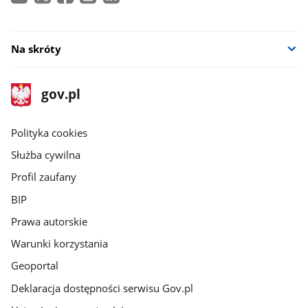
Na skróty
stopka
Strona
gov.pl
gov.pl
główna
gov.pl
Polityka cookies
Służba cywilna
Profil zaufany
BIP
Prawa autorskie
Warunki korzystania
Geoportal
Deklaracja dostępności serwisu Gov.pl