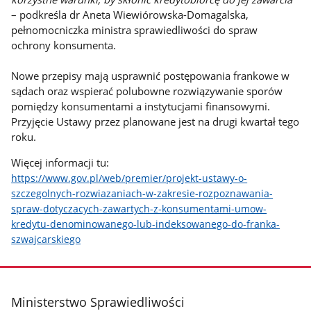
– podkreśla dr Aneta Wiewiórowska-Domagalska,
pełnomocniczka ministra sprawiedliwości do spraw
ochrony konsumenta.
Nowe przepisy mają usprawnić postępowania frankowe w
sądach oraz wspierać polubowne rozwiązywanie sporów
pomiędzy konsumentami a instytucjami finansowymi.
Przyjęcie Ustawy przez planowane jest na drugi kwartał tego
roku.
Więcej informacji tu:
https://www.gov.pl/web/premier/projekt-ustawy-o-
szczegolnych-rozwiazaniach-w-zakresie-rozpoznawania-
spraw-dotyczacych-zawartych-z-konsumentami-umow-
kredytu-denominowanego-lub-indeksowanego-do-franka-
szwajcarskiego
stopka
Ministerstwo Sprawiedliwości