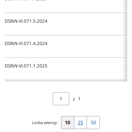
DSRiN-VI.071.5.2024
DSRiN-VI.071.4.2024
DSRiN-VI.071.1.2025
z
1
10
25
50
Liczba wierszy:
Pokaż
Pokaż
Pokaż