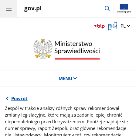
gov.pl
przejdź
do
wyszukiwar
Otwórz
Zmień 
PL
okno
z
tłumaczem
języka
migowego
MENU
Powrót
Zespół w trakcie analizy różnych spraw rekomendował
zmiany legislacyjne, które mają za zadanie lepiej chronić
niepełnoletniego przed krzywdzeniem. Poniżej znajduje się
numer sprawy, raport Zespołu oraz główne rekomendacje
dla Ustawodawcy. Monitorujemy też, czy rekomendacje