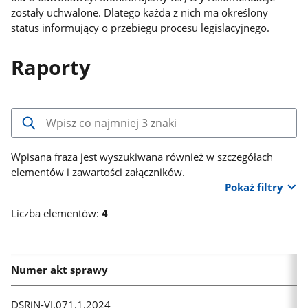
zostały uchwalone. Dlatego każda z nich ma określony
status informujący o przebiegu procesu legislacyjnego.
Raporty
Wpisz
co
najmniej
Wpisana fraza jest wyszukiwana również w szczegółach
3
elementów i zawartości załączników.
znaki,
Pokaż filtry
aby
Liczba elementów:
4
rozpocząć
wyszukiwanie.
Wyniki
pojawią
Numer akt sprawy
się
automatycznie.
DSRiN-VI.071.1.2024