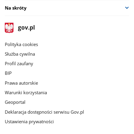
Na skróty
stopka
Strona
gov.pl
gov.pl
główna
gov.pl
Polityka cookies
Służba cywilna
Profil zaufany
BIP
Prawa autorskie
Warunki korzystania
Geoportal
Deklaracja dostępności serwisu Gov.pl
Ustawienia prywatności