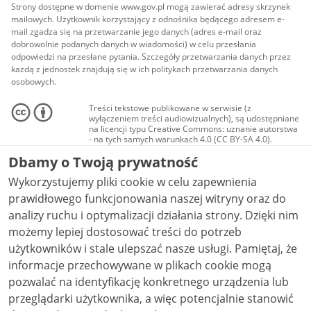
Strony dostępne w domenie www.gov.pl mogą zawierać adresy skrzynek
mailowych. Użytkownik korzystający z odnośnika będącego adresem e-
mail zgadza się na przetwarzanie jego danych (adres e-mail oraz
dobrowolnie podanych danych w wiadomości) w celu przesłania
odpowiedzi na przesłane pytania. Szczegóły przetwarzania danych przez
każdą z jednostek znajdują się w ich politykach przetwarzania danych
osobowych.
Treści tekstowe publikowane w serwisie (z
wyłączeniem treści audiowizualnych), są udostępniane
na licencji typu Creative Commons: uznanie autorstwa
- na tych samych warunkach 4.0 (CC BY-SA 4.0).
Materiały audiowizualne, w tym zdjęcia, materiały
Dbamy o Twoją prywatność
audio i wideo, są udostępniane na licencji typu
Creative Commons: uznanie autorstwa użycie
Wykorzystujemy pliki cookie w celu zapewnienia
niekomercyjne - bez utworów zależnych 4.0 (CC BY-
NC-ND 4.0), o ile nie jest to stwierdzone inaczej.
prawidłowego funkcjonowania naszej witryny oraz do
analizy ruchu i optymalizacji działania strony. Dzięki nim
możemy lepiej dostosować treści do potrzeb
użytkowników i stale ulepszać nasze usługi. Pamiętaj, że
informacje przechowywane w plikach cookie mogą
pozwalać na identyfikację konkretnego urządzenia lub
przeglądarki użytkownika, a więc potencjalnie stanowić