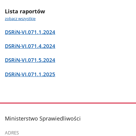
10
25
50
Lista raportów
wierszy
wierszy
wierszy
na
na
na
zobacz wszystkie
stronę
stronę
stronę
DSRiN-VI.071.1.2024
DSRiN-VI.071.4.2024
DSRiN-VI.071.5.2024
DSRiN-VI.071.1.2025
stopka
Ministerstwo Sprawiedliwości
ADRES