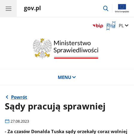
gov.pl
przejdź
do
wyszukiwar
Otwórz
Zmień 
PL
okno
z
tłumaczem
języka
migowego
MENU
Powrót
Sądy pracują sprawniej
27.08.2023
- Za czasów Donalda Tuska sądy orzekały coraz wolniej