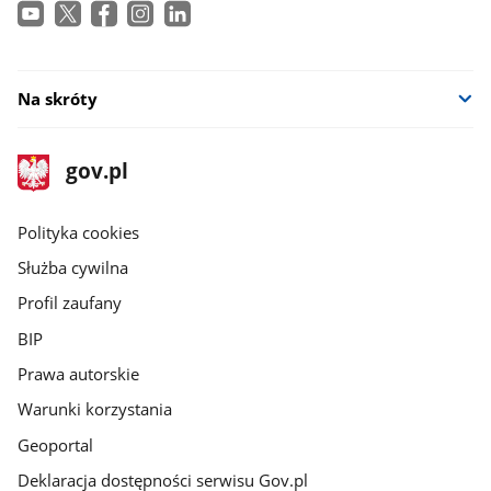
Na skróty
stopka
Strona
gov.pl
gov.pl
główna
gov.pl
Polityka cookies
Służba cywilna
Profil zaufany
BIP
Prawa autorskie
Warunki korzystania
Geoportal
Deklaracja dostępności serwisu Gov.pl