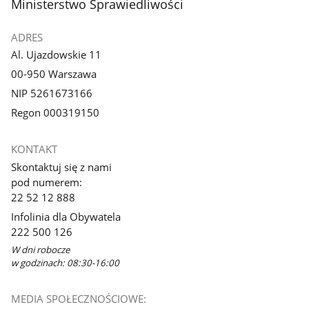
stopka
Ministerstwo Sprawiedliwości
galerii.
ADRES
Al. Ujazdowskie 11
00-950 Warszawa
NIP 5261673166
Regon 000319150
KONTAKT
Skontaktuj się z nami
pod numerem:
22 52 12 888
Infolinia dla Obywatela
222 500 126
W dni robocze
w godzinach: 08:30-16:00
MEDIA SPOŁECZNOŚCIOWE: