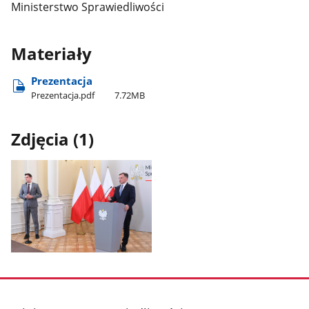
Ministerstwo Sprawiedliwości
Materiały
Prezentacja
Prezentacja.pdf
7.72MB
Zdjęcia (1)
Pokaż
zdjęcie
1
z