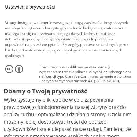
Ustawienia prywatności
Strony dostępne w domenie www.gov.pl mogą zawierać adresy skrzynek
mailowych. Użytkownik korzystający z odnośnika będącego adresem e-
mail zgadza się na przetwarzanie jego danych (adres e-mail oraz
dobrowolnie podanych danych w wiadomości) w celu przesłania
odpowiedzi na przesłane pytania. Szczegóły przetwarzania danych przez
każdą z jednostek znajdują się w ich politykach przetwarzania danych
osobowych.
Treści tekstowe publikowane w serwisie (z
wyłączeniem treści audiowizualnych), są udostępniane
na licencji typu Creative Commons: uznanie autorstwa
- na tych samych warunkach 4.0 (CC BY-SA 4.0).
Materiały audiowizualne, w tym zdjęcia, materiały
Dbamy o Twoją prywatność
audio i wideo, są udostępniane na licencji typu
Creative Commons: uznanie autorstwa użycie
Wykorzystujemy pliki cookie w celu zapewnienia
niekomercyjne - bez utworów zależnych 4.0 (CC BY-
NC-ND 4.0), o ile nie jest to stwierdzone inaczej.
prawidłowego funkcjonowania naszej witryny oraz do
analizy ruchu i optymalizacji działania strony. Dzięki nim
możemy lepiej dostosować treści do potrzeb
użytkowników i stale ulepszać nasze usługi. Pamiętaj, że
informacje przechowywane w plikach cookie mogą