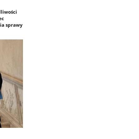
liwości
ec
ia sprawy