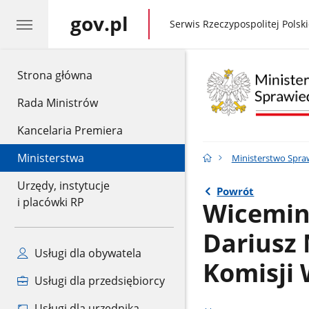
gov.pl
gov.pl
Serwis Rzeczypospolitej Polski
gov.pl
Strona główna
Rada Ministrów
Kancelaria Premiera
Ministerstwa
Ministerstwo Spra
Urzędy, instytucje
Powrót
i placówki RP
Wicemini
Dariusz 
Usługi dla obywatela
Komisji 
Usługi dla przedsiębiorcy
Usługi dla urzędnika