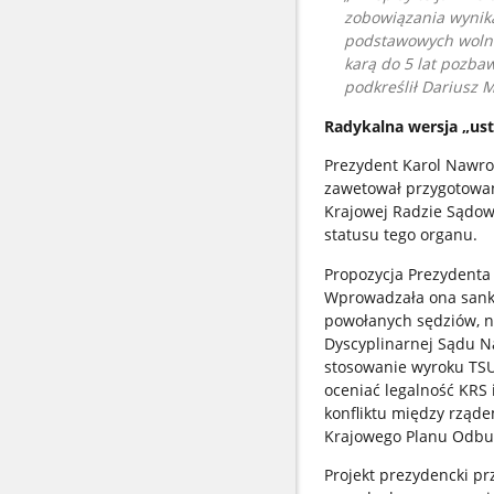
zobowiązania wynika
podstawowych wolnoś
karą do 5 lat pozba
podkreślił Dariusz 
Radykalna wersja „us
Prezydent Karol Nawroc
zawetował przygotowan
Krajowej Radzie Sądow
statusu tego organu.
Propozycja Prezydenta 
Wprowadzała ona sankc
powołanych sędziów, n
Dyscyplinarnej Sądu N
stosowanie wyroku TSUE
oceniać legalność KRS
konfliktu między rząd
Krajowego Planu Odb
Projekt prezydencki p