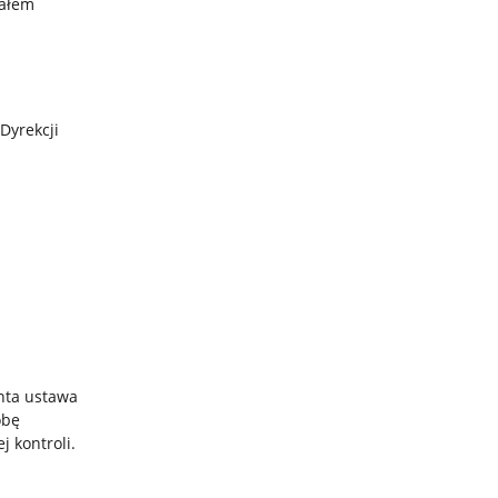
iałem
Dyrekcji
nta ustawa
óbę
 kontroli.