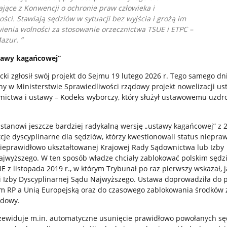
jące z Konwencji o ochronie praw człowieka i
ci. Stawiają sędziów w sytuacji bez wyjścia i grożą im
wienia wolności za stosowanie orzecznictwa TSUE i ETPC
–
Mazur.
tawy kagańcowej”
ki zgłosił swój projekt do Sejmu 19 lutego 2026 r. Tego samego dn
y w Ministerstwie Sprawiedliwości rządowy projekt nowelizacji us
nictwa i ustawy – Kodeks wyborczy, który służył ustawowemu uzdr
stanowi jeszcze bardziej radykalną wersję „ustawy kagańcowej” z 
je dyscyplinarne dla sędziów, którzy kwestionowali status niepra
ieprawidłowo ukształtowanej Krajowej Rady Sądownictwa lub Izby
ajwyższego. W ten sposób władze chciały zablokować polskim sęd
 z listopada 2019 r., w którym Trybunał po raz pierwszy wskazał, j
 i Izby Dyscyplinarnej Sądu Najwyższego. Ustawa doprowadziła do 
em RP a Unią Europejską oraz do czasowego zablokowania środków 
udowy.
rzewiduje m.in. automatyczne usunięcie prawidłowo powołanych sę