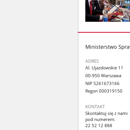
Pokaż
zdjęcie
1
z
stopka
Ministerstwo Spra
galerii.
ADRES
Al. Ujazdowskie 11
00-950 Warszawa
NIP 5261673166
Regon 000319150
KONTAKT
Skontaktuj się z nami
pod numerem:
22 52 12 888