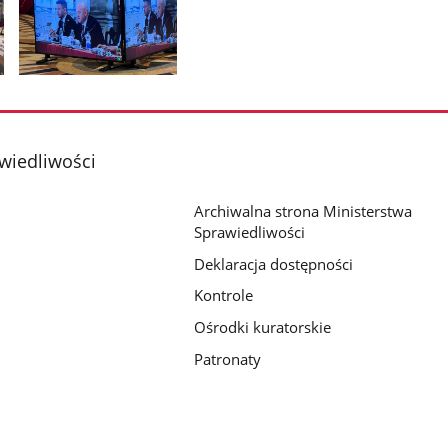
Pokaż
zdjęcie
2
z
wiedliwości
galerii.
Archiwalna strona Ministerstwa
Sprawiedliwości
Deklaracja dostępności
Kontrole
Ośrodki kuratorskie
Patronaty