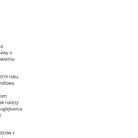
ia
tawy o
owieniu
2019 roku.
widłowo
ziom
ak należy
pogłębienia
z
dziów z