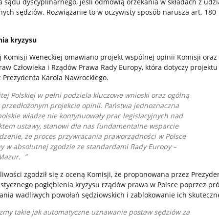
a sądu dyscyplinarnego, jeśli odmówią orzekania w składach z udz
ych sędziów. Rozwiązanie to w oczywisty sposób narusza art. 180
nia kryzysu
j Komisji Weneckiej omawiano projekt wspólnej opinii Komisji oraz 
raw Człowieka i Rządów Prawa Rady Europy, która dotyczy projektu
 Prezydenta Karola Nawrockiego.
ej Polskiej w pełni podziela kluczowe wnioski oraz ogólną
 przedłożonym projekcie opinii. Państwa jednoznaczna
olskie władze nie kontynuowały prac legislacyjnych nad
ktem ustawy, stanowi dla nas fundamentalne wsparcie
rdzenie, że proces przywracania praworządności w Polsce
y w absolutnej zgodzie ze standardami Rady Europy
–
 Mazur.
iwości zgodził się z oceną Komisji, że proponowana przez Prezyde
stycznego pogłębienia kryzysu rządów prawa w Polsce poprzez pr
nia wadliwych powołań sędziowskich i zablokowanie ich skutecznej
zmy takie jak automatyczne uznawanie postaw sędziów za