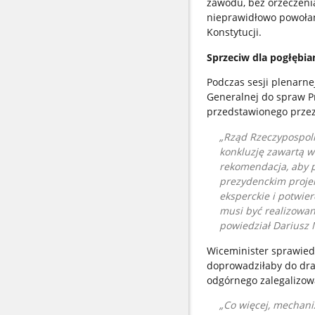
zawodu, bez orzeczeni
nieprawidłowo powołan
Konstytucji.
Sprzeciw dla pogłębia
Podczas sesji plenarne
Generalnej do spraw P
przedstawionego przez
Rząd Rzeczypospolit
konkluzję zawartą w
rekomendacja, aby p
prezydenckim proje
eksperckie i potwie
musi być realizowan
powiedział Dariusz
Wiceminister sprawiedl
doprowadziłaby do dra
odgórnego zalegalizowa
Co więcej, mechani