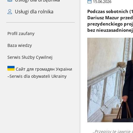
15.06.2026
Usługi dla rolnika
Podczas sobotnich (
Dariusz Mazur przed
prezydenckiego pro
bez nieuzasadnionej
Profil zaufany
Baza wiedzy
Serwis Służby Cywilnej
Сайт для громадян України
–
Serwis dla obywateli Ukrainy
Przepisy te jawnie