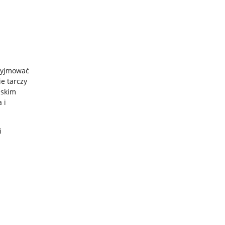
zyjmować
e tarczy
lskim
 i
i