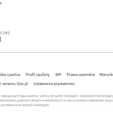
a
IOWE:
użba cywilna
Profil zaufany
BIP
Prawa autorskie
Warunki
i serwisu Gov.pl
Ustawienia prywatności
 www.gov.pl mogą zawierać adresy skrzynek mailowych. Użytkownik korzystający
dobrowolnie podanych danych w wiadomości) w celu przesłania odpowiedzi na prz
ach przetwarzania danych osobowych.