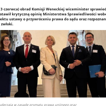
13 czerwca) obrad Komisji Weneckiej wiceminister sprawied
stawił krytyczną opinię Ministerstwa Sprawiedliwości wob
jektu ustawy o przywróceniu prawa do sądu oraz rozpoznan
 zwłoki.
 uderzają w zasadę prymatu prawa unijnego oraz