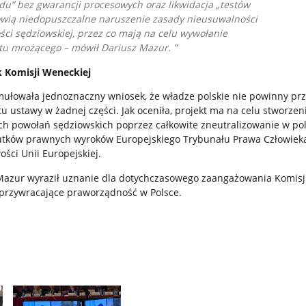
ędu” bez gwarancji procesowych oraz likwidacja „testów
owią niedopuszczalne naruszenie zasady nieusuwalności
ości sędziowskiej, przez co mają na celu wywołanie
ktu mrożącego
– mówił Dariusz Mazur.
 Komisji Weneckiej
ułowała jednoznaczny wniosek, że władze polskie nie powinny pr
u ustawy w żadnej części. Jak oceniła, projekt ma na celu stworzeni
ch powołań sędziowskich poprzez całkowite zneutralizowanie w po
tków prawnych wyroków Europejskiego Trybunału Prawa Człowieka
ści Unii Europejskiej.
Mazur wyraził uznanie dla dotychczasowego zaangażowania Komisj
 przywracające praworządność w Polsce.