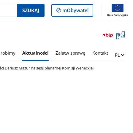
Logowanie
SZUKAJ
mObywatel
do
panelu
Otwórz
okno
z
tłumac
 robimy
Aktualności
Załatw sprawę
Kontakt
Zmień ję
PL
języka
migowe
ci Dariusz Mazur na sesji plenarnej Komisji Weneckiej