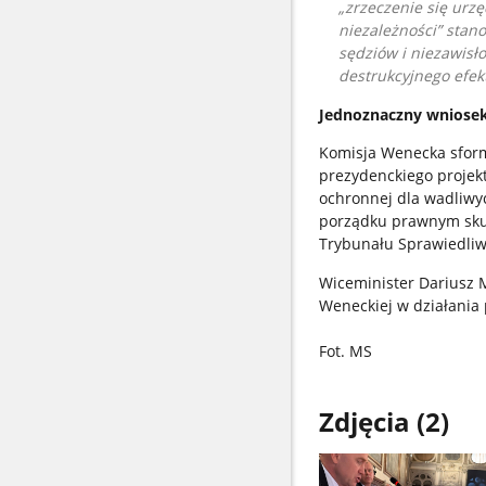
„zrzeczenie się urz
niezależności” stan
sędziów i niezawisł
destrukcyjnego efe
Jednoznaczny wniosek
Komisja Wenecka sform
prezydenckiego projekt
ochronnej dla wadliwy
porządku prawnym sku
Trybunału Sprawiedliwo
Wiceminister Dariusz 
Weneckiej w działania
Fot. MS
Zdjęcia (2)