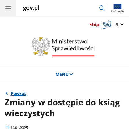
gov.pl
przejdź
do
wyszukiwar
Otwórz
Zmień 
PL
okno
z
tłumaczem
języka
migowego
MENU
Powrót
Zmiany w dostępie do ksiąg
wieczystych
14.01.2025