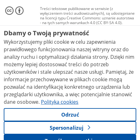
Treści tekstowe publikowane w serwisie (z
wyłączeniem treści audiowizualnych), są udostępniane
na licencji typu Creative Commons: uznanie autorstwa
- na tych samych warunkach 4.0 (CC BY-SA 4.0).
Materiały audiowizualne, w tym zdjęcia, materiały
Dbamy o Twoją prywatność
audio i wideo, są udostępniane na licencji typu
Creative Commons: uznanie autorstwa użycie
Wykorzystujemy pliki cookie w celu zapewnienia
niekomercyjne - bez utworów zależnych 4.0 (CC BY-
NC-ND 4.0), o ile nie jest to stwierdzone inaczej.
prawidłowego funkcjonowania naszej witryny oraz do
analizy ruchu i optymalizacji działania strony. Dzięki nim
możemy lepiej dostosować treści do potrzeb
użytkowników i stale ulepszać nasze usługi. Pamiętaj, że
informacje przechowywane w plikach cookie mogą
pozwalać na identyfikację konkretnego urządzenia lub
przeglądarki użytkownika, a więc potencjalnie stanowić
dane osobowe.
Polityka cookies
Odrzuć
Spersonalizuj