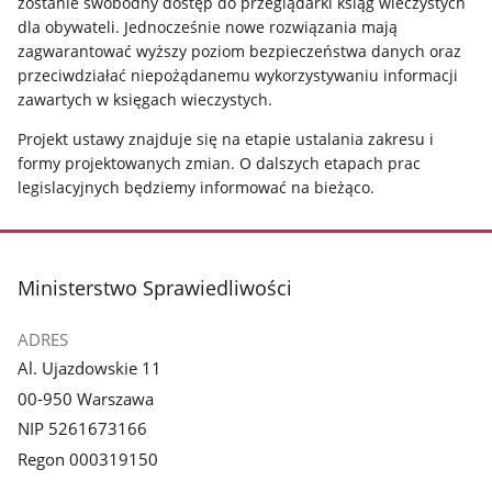
zostanie swobodny dostęp do przeglądarki ksiąg wieczystych
dla obywateli. Jednocześnie nowe rozwiązania mają
zagwarantować wyższy poziom bezpieczeństwa danych oraz
przeciwdziałać niepożądanemu wykorzystywaniu informacji
zawartych w księgach wieczystych.
Projekt ustawy znajduje się na etapie ustalania zakresu i
formy projektowanych zmian. O dalszych etapach prac
legislacyjnych będziemy informować na bieżąco.
stopka
Ministerstwo Sprawiedliwości
ADRES
Al. Ujazdowskie 11
00-950 Warszawa
NIP 5261673166
Regon 000319150