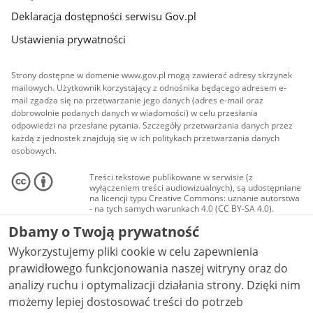
Deklaracja dostępności serwisu Gov.pl
Ustawienia prywatności
Strony dostępne w domenie www.gov.pl mogą zawierać adresy skrzynek
mailowych. Użytkownik korzystający z odnośnika będącego adresem e-
mail zgadza się na przetwarzanie jego danych (adres e-mail oraz
dobrowolnie podanych danych w wiadomości) w celu przesłania
odpowiedzi na przesłane pytania. Szczegóły przetwarzania danych przez
każdą z jednostek znajdują się w ich politykach przetwarzania danych
osobowych.
Treści tekstowe publikowane w serwisie (z
wyłączeniem treści audiowizualnych), są udostępniane
na licencji typu Creative Commons: uznanie autorstwa
- na tych samych warunkach 4.0 (CC BY-SA 4.0).
Materiały audiowizualne, w tym zdjęcia, materiały
Dbamy o Twoją prywatność
audio i wideo, są udostępniane na licencji typu
Creative Commons: uznanie autorstwa użycie
Wykorzystujemy pliki cookie w celu zapewnienia
niekomercyjne - bez utworów zależnych 4.0 (CC BY-
NC-ND 4.0), o ile nie jest to stwierdzone inaczej.
prawidłowego funkcjonowania naszej witryny oraz do
analizy ruchu i optymalizacji działania strony. Dzięki nim
możemy lepiej dostosować treści do potrzeb