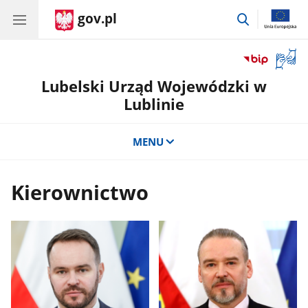
gov.pl
przejdź
do
wyszukiwar
Otwór
okno
Lubelski Urząd Wojewódzki w
z
tłuma
Lublinie
języka
migow
MENU
Kierownictwo