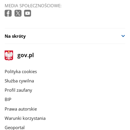
MEDIA SPOŁECZNOŚCIOWE:
Na skróty
stopka
Strona
gov.pl
gov.pl
główna
gov.pl
Polityka cookies
Służba cywilna
Profil zaufany
BIP
Prawa autorskie
Warunki korzystania
Geoportal