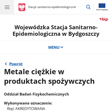
przejdź
gov.pl
Stacje sanitarno-epidemiologiczne
gov.pl
Stacje
do
sanitarno-
wyszukiwar
epidemiologiczne
Wojewódzka Stacja Sanitarno-
Epidemiologiczna w Bydgoszczy
MENU
Powrót
Metale ciężkie w
produktach spożywczych
Oddział Badań Fizykochemicznych
Wykonywane oznaczenie:
Rtęć AKREDYTOWANA