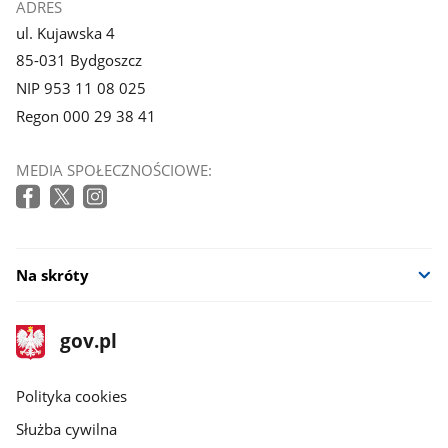
ADRES
ul. Kujawska 4
85-031 Bydgoszcz
NIP 953 11 08 025
Regon 000 29 38 41
MEDIA SPOŁECZNOŚCIOWE:
Na skróty
stopka
Strona
gov.pl
gov.pl
główna
gov.pl
Polityka cookies
Służba cywilna