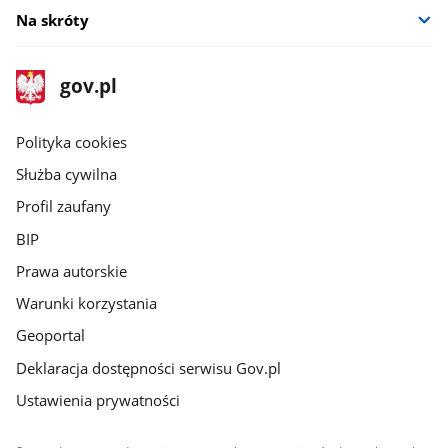
Na skróty
stopka
Strona
gov.pl
gov.pl
główna
gov.pl
Polityka cookies
Służba cywilna
Profil zaufany
BIP
Prawa autorskie
Warunki korzystania
Geoportal
Deklaracja dostępności serwisu Gov.pl
Ustawienia prywatności