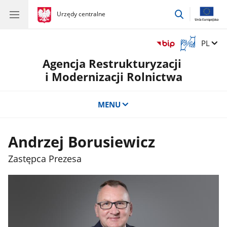
przejdź
gov.pl
Urzędy centralne
gov.pl
Urzędy
do
centralne
wyszukiwar
Otwórz
Zmień 
PL
okno
Agencja Restrukturyzacji
z
tłumaczem
i Modernizacji Rolnictwa
języka
migowego
MENU
Andrzej Borusiewicz
Zastępca Prezesa