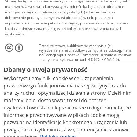
Strony dostępne w domenie www.gov.pl mogą zawierać adresy skrzynek
mailowych. Użytkownik korzystający z odnośnika będącego adresem e-
mail zgadza się na przetwarzanie jego danych (adres e-mail oraz
dobrowolnie podanych danych w wiadomości) w celu przesłania
odpowiedzi na przesłane pytania. Szczegóły przetwarzania danych przez
każdą z jednostek znajdują się w ich politykach przetwarzania danych
osobowych.
Treści tekstowe publikowane w serwisie (z
wyłączeniem treści audiowizualnych), są udostępniane
na licencji typu Creative Commons: uznanie autorstwa
- na tych samych warunkach 4.0 (CC BY-SA 4.0).
Materiały audiowizualne, w tym zdjęcia, materiały
Dbamy o Twoją prywatność
audio i wideo, są udostępniane na licencji typu
Creative Commons: uznanie autorstwa użycie
Wykorzystujemy pliki cookie w celu zapewnienia
niekomercyjne - bez utworów zależnych 4.0 (CC BY-
NC-ND 4.0), o ile nie jest to stwierdzone inaczej.
prawidłowego funkcjonowania naszej witryny oraz do
analizy ruchu i optymalizacji działania strony. Dzięki nim
możemy lepiej dostosować treści do potrzeb
użytkowników i stale ulepszać nasze usługi. Pamiętaj, że
informacje przechowywane w plikach cookie mogą
pozwalać na identyfikację konkretnego urządzenia lub
przeglądarki użytkownika, a więc potencjalnie stanowić