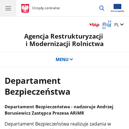
przejdź
gov.pl
Urzędy centralne
gov.pl
Urzędy
do
centralne
wyszukiwar
Otwórz
Zmień 
PL
okno
Agencja Restrukturyzacji
z
tłumaczem
i Modernizacji Rolnictwa
języka
migowego
MENU
Departament
Bezpieczeństwa
Departament Bezpieczeństwa - nadzoruje Andrzej
Borusiewicz Zastępca Prezesa ARiMR
Departament Bezpieczeństwa realizuje zadania w