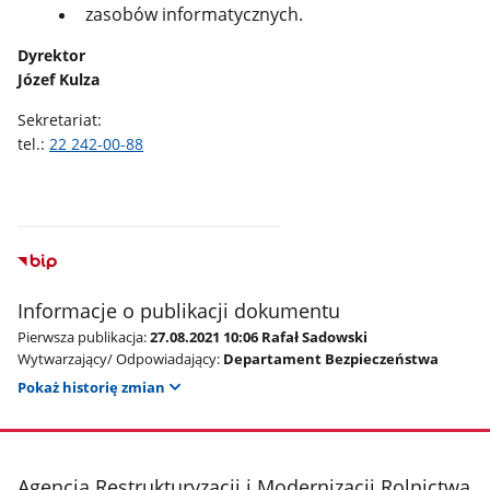
zasobów informatycznych.
Dyrektor
Józef Kulza
Sekretariat:
tel.:
22 242-00-88
Informacje o publikacji dokumentu
Pierwsza publikacja:
27.08.2021 10:06 Rafał Sadowski
Wytwarzający/ Odpowiadający:
Departament Bezpieczeństwa
Pokaż historię zmian
stopka
Agencja Restrukturyzacji i Modernizacji Rolnictwa