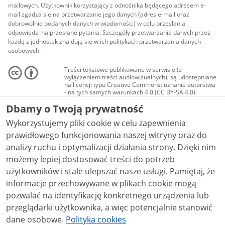
mailowych. Użytkownik korzystający z odnośnika będącego adresem e-
mail zgadza się na przetwarzanie jego danych (adres e-mail oraz
dobrowolnie podanych danych w wiadomości) w celu przesłania
odpowiedzi na przesłane pytania. Szczegóły przetwarzania danych przez
każdą z jednostek znajdują się w ich politykach przetwarzania danych
osobowych.
Treści tekstowe publikowane w serwisie (z
wyłączeniem treści audiowizualnych), są udostępniane
na licencji typu Creative Commons: uznanie autorstwa
- na tych samych warunkach 4.0 (CC BY-SA 4.0).
Materiały audiowizualne, w tym zdjęcia, materiały
Dbamy o Twoją prywatność
audio i wideo, są udostępniane na licencji typu
Creative Commons: uznanie autorstwa użycie
Wykorzystujemy pliki cookie w celu zapewnienia
niekomercyjne - bez utworów zależnych 4.0 (CC BY-
NC-ND 4.0), o ile nie jest to stwierdzone inaczej.
prawidłowego funkcjonowania naszej witryny oraz do
analizy ruchu i optymalizacji działania strony. Dzięki nim
możemy lepiej dostosować treści do potrzeb
użytkowników i stale ulepszać nasze usługi. Pamiętaj, że
informacje przechowywane w plikach cookie mogą
pozwalać na identyfikację konkretnego urządzenia lub
przeglądarki użytkownika, a więc potencjalnie stanowić
dane osobowe.
Polityka cookies