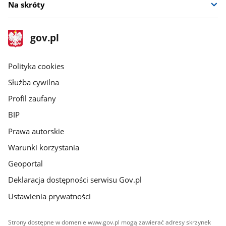
Na skróty
stopka
Strona
gov.pl
gov.pl
główna
gov.pl
Polityka cookies
Służba cywilna
Profil zaufany
BIP
Prawa autorskie
Warunki korzystania
Geoportal
Deklaracja dostępności serwisu Gov.pl
Ustawienia prywatności
Strony dostępne w domenie www.gov.pl mogą zawierać adresy skrzynek