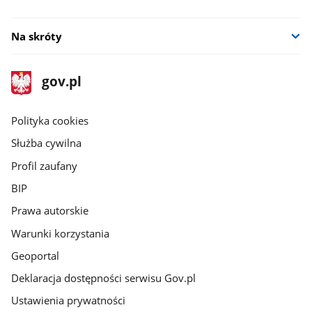
Na skróty
stopka
Strona
gov.pl
gov.pl
główna
gov.pl
Polityka cookies
Służba cywilna
Profil zaufany
BIP
Prawa autorskie
Warunki korzystania
Geoportal
Deklaracja dostępności serwisu Gov.pl
Ustawienia prywatności