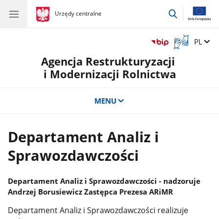
przejdź
gov.pl
Urzędy centralne
gov.pl
Urzędy
do
centralne
wyszukiwar
Otwórz
Zmień 
PL
okno
Agencja Restrukturyzacji
z
tłumaczem
i Modernizacji Rolnictwa
języka
migowego
MENU
Departament Analiz i
Sprawozdawczości
Departament Analiz i Sprawozdawczości - nadzoruje
Andrzej Borusiewicz Zastępca Prezesa ARiMR
Departament Analiz i Sprawozdawczości realizuje