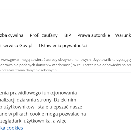
użba cywilna
Profil zaufany
BIP
Prawa autorskie
Warunki
i serwisu Gov.pl
Ustawienia prywatności
 www.gov.pl mogą zawierać adresy skrzynek mailowych. Użytkownik korzystający
dobrowolnie podanych danych w wiadomości) w celu przesłania odpowiedzi na prz
ach przetwarzania danych osobowych.
we publikowane w serwisie (z wyłączeniem treści audiowizualnych), są
 na licencji typu Creative Commons: uznanie autorstwa - na tych samych
 (CC BY-SA 4.0). Materiały audiowizualne, w tym zdjęcia, materiały audio i wideo
ienia prawidłowego funkcjonowania
ane na licencji typu Creative Commons: uznanie autorstwa użycie niekomercyjne 
ależnych 4.0 (CC BY-NC-ND 4.0), o ile nie jest to stwierdzone inaczej.
i działania strony. Dzięki nim
 użytkowników i stale ulepszać nasze
zeglądarki użytkownika, a więc
yka cookies