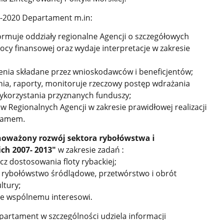
4-2020 Departament m.in:
formuje oddziały regionalne Agencji
o szczegółowych
ocy finansowej oraz wydaje interpretacje w zakresie
żenia składane przez wnioskodawców
i beneficjentów;
ia, raporty, monitoruje rzeczowy postęp wdrażania
ykorzystania przyznanych funduszy;
 Regionalnych Agencji w zakresie prawidłowej realizacji
gramem.
oważony rozwój sektora rybołówstwa i
ch 2007- 2013"
w zakresie zadań :
ecz dostosowania floty rybackiej;
a, rybołówstwo śródlądowe, przetwórstwo i obrót
ltury;
ące wspólnemu interesowi.
artament w szczególności udziela informacji