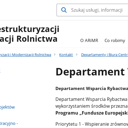
estrukturyzacji
acji Rolnictwa
O ARiMR
Co robimy
yzacji i Modernizacji Rolnictwa
Kontakt
Departamenty i Biura Centr
Departament 
g
Departament Wsparcia Rybactwa 
Departament Wsparcia Rybactwa r
wykorzystaniem środków przezna
ojektów
Programu „Fundusze Europejskie
racyjno -
Priorytetu 1 - Wspieranie zrówn