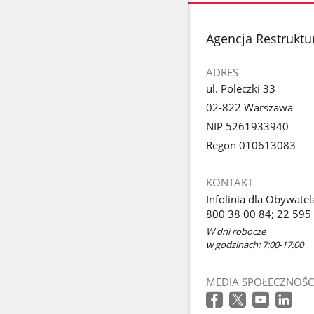
stopka
Agencja Restruktur
ADRES
ul. Poleczki 33
02-822 Warszawa
NIP 5261933940
Regon 010613083
KONTAKT
Infolinia dla Obywatel
800 38 00 84; 22 595
W dni robocze
w godzinach: 7:00-17:00
MEDIA SPOŁECZNOŚC