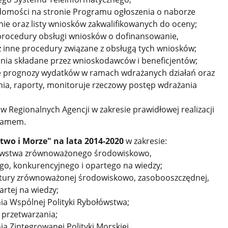
adomości na stronie Programu ogłoszenia
o naborze
e oraz listy wniosków zakwalifikowanych do oceny;
 procedury obsługi wniosków o dofinansowanie,
 inne procedury związane z obsługą tych wniosków;
żenia składane przez wnioskodawców
i beneficjentów;
je prognozy wydatków w ramach wdrażanych działań oraz
ia, raporty, monitoruje rzeczowy postęp wdrażania
 Regionalnych Agencji w zakresie prawidłowej realizacji
gramem.
wo i Morze" na lata 2014-2020
w zakresie:
łówstwa zrównoważonego środowiskowo,
o, konkurencyjnego i opartego na wiedzy;
ultury zrównoważonej środowiskowo, zasobooszczędnej,
artej na wiedzy;
nia Wspólnej Polityki Rybołówstwa;
i przetwarzania;
ia Zintegrowanej Polityki Morskiej.