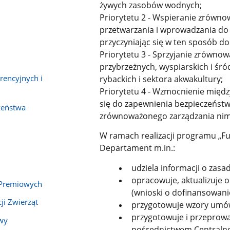
żywych zasobów wodnych;
Priorytetu 2 - Wspieranie zrównow
przetwarzania i wprowadzania do
przyczyniając się w ten sposób d
Priorytetu 3 - Sprzyjanie zrówno
przybrzeżnych, wyspiarskich i śr
rencyjnych i
rybackich i sektora akwakultury;
Priorytetu 4 - Wzmocnienie międ
się do zapewnienia bezpieczeństwa
zeństwa
zrównoważonego zarządzania nim
W ramach realizacji programu „Fu
Departament m.in.:
udziela informacji o zas
opracowuje, aktualizuje
 Premiowych
(wnioski o dofinansowanie
ji Zwierząt
przygotowuje wzory umó
przygotowuje i przeprow
wy
pośrednictwem Centralne