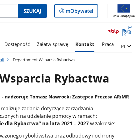
Logowanie
SZUKAJ
mObywatel
do
panelu
Otwórz
okno
z
Dostępność
Załatw sprawę
Kontakt
Praca
Zmień ję
PL
tłumac
języka
ali
Departament Wsparcia Rybactwa
migowe
Wsparcia Rybactwa
- nadzoruje Tomasz Nawrocki Zastępca Prezesa ARiMR
ealizuje zadania dotyczące zarządzania
czonych na udzielanie pomocy w ramach:
 dla Rybactwa” na lata 2021 – 2027
w zakresie:
oważonego rybołówstwa oraz odbudowy i ochrony