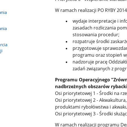
W ramach realizacji PO RYBY 201
ania
wydaje interpretacje i in
zasadach rozliczania pom
ania
stosowania procedur;
rozpatruje środki zaskar
rcia
przygotowuje sprawozdan
ji
programu oraz stopień w
nadzoruje pracę Oddziałów
zadań związanych z pro
Programu Operacyjnego "Zrówn
nadbrzeżnych obszarów rybacki
Osi priorytetowej 1 - Środki na rz
Osi priorytetowej 2 - Akwakultur
produktami rybołówstwa i akwaku
Osi priorytetowej 3 - Środki służ
W ramach realizacji programu Dep