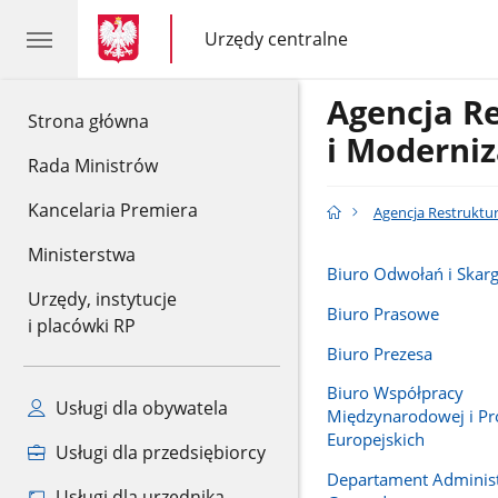
gov.pl
gov.pl
Urzędy centralne
gov.pl
Urzędy
centralne
Agencja R
gov.pl
Strona główna
i Moderniz
Rada Ministrów
Kancelaria Premiera
Agencja Restruktur
Ministerstwa
Biuro Odwołań i Skar
Urzędy, instytucje
Biuro Prasowe
i placówki RP
Biuro Prezesa
Biuro Współpracy
Usługi dla obywatela
Międzynarodowej i Pr
Europejskich
Usługi dla przedsiębiorcy
Departament Administ
Usługi dla urzędnika