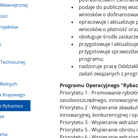
 Wewnętrznej
podaje do publicznej wi
wniosków o dofinansowani
ości
opracowuje i aktualizuje
rojektów
wniosków o płatność oraz
obsługuje środki zaskar
przygotowuje i aktualizu
i
przygotowuje sprawozdan
programu;
Technicznej
nadzoruje pracę Oddziałów
zadań związanych z pro
Rolnych
Programu Operacyjnego "Rybact
Priorytetu 1 - Promowanie rybo
a Krajowego
zasobooszczędnego, innowacyjneg
a Rybactwa
Priorytetu 2 - Wspieranie akwak
innowacyjnej, konkurencyjnej i op
eń
Priorytetu 3 - Wspieranie wdraża
Priorytetu 5 - Wspieranie obrotu 
ania
Priorytetu 6 - Wspieranie wdrażan