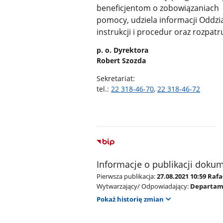
beneficjentom o zobowiązaniach 
pomocy, udziela informacji Oddz
instrukcji i procedur oraz rozpat
p. o. Dyrektora
Robert Szozda
Sekretariat:
tel.:
22 318-46-70
,
22 318-46-72
Informacje o publikacji doku
Pierwsza publikacja:
27.08.2021 10:59 Raf
Wytwarzający/ Odpowiadający:
Departam
Pokaż historię zmian