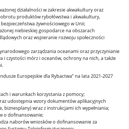
ażonej działalności w zakresie akwakultury oraz
 obrotu produktów rybołówstwa i akwakultury,
o bezpieczeństwa żywnościowego w Unii;
ważonej niebieskiej gospodarce na obszarach
ódlądowych oraz wspieranie rozwoju społeczności
zynarodowego zarządzania oceanami oraz przyczynianie
 i czystości mórz i oceanów, ochrony na nich, a także
i.
ndusze Europejskie dla Rybactwa” na lata 2021-2027
adach i warunkach korzystania z pomocy;
 oraz udostępnia wzory dokumentów aplikacyjnych
, biznesplany) wraz z instrukcjami ich wypełniania;
w o dofinansowanie;
adza naborów wniosków o dofinansowanie
za
go Systemu Teleinformatycznego;