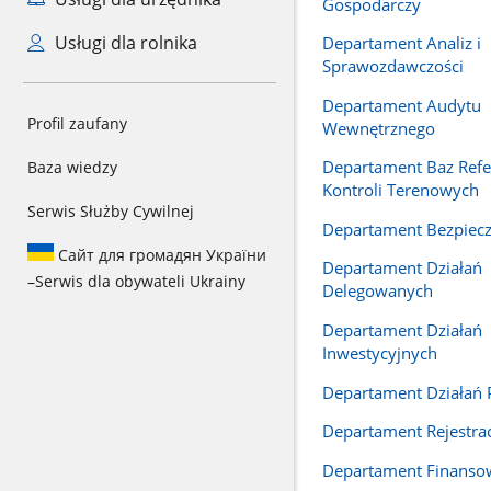
Gospodarczy
Usługi dla rolnika
Departament Analiz i
Sprawozdawczości
Departament Audytu
Profil zaufany
Wewnętrznego
Departament Baz Refe
Baza wiedzy
Kontroli Terenowych
Serwis Służby Cywilnej
Departament Bezpiec
Сайт для громадян України
Departament Działań
–
Serwis dla obywateli Ukrainy
Delegowanych
Departament Działań
Inwestycyjnych
Departament Działań
Departament Rejestrac
Departament Finanso