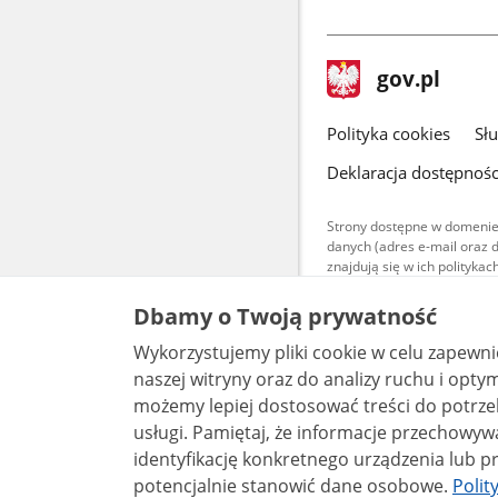
stopka
Strona
gov.pl
gov.pl
główna
gov.pl
Polityka cookies
Sł
Deklaracja dostępnośc
Strony dostępne w domenie
danych (adres e-mail oraz 
znajdują się w ich polityk
Treści teksto
Dbamy o Twoją prywatność
udostępniane
warunkach 4.0
Wykorzystujemy pliki cookie w celu zapewn
są udostępni
bez utworów z
naszej witryny oraz do analizy ruchu i optymalizacj
możemy lepiej dostosować treści do potrzeb
usługi. Pamiętaj, że informacje przechowywane w plikach cookie mogą pozwalać na
identyfikację konkretnego urządzenia lub pr
potencjalnie stanowić dane osobowe.
Polit