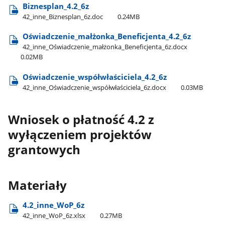
Biznesplan​_4.2​_6z
42​_inne​_Biznesplan​_6z.doc
0.24MB
Oświadczenie​_małżonka​_Beneficjenta​_4.2​_6z
42​_inne​_Oświadczenie​_małżonka​_Beneficjenta​_6z.docx
0.02MB
Oświadczenie​_współwłaściciela​_4.2​_6z
42​_inne​_Oświadczenie​_współwłaściciela​_6z.docx
0.03MB
Wniosek o płatność 4.2 z
wyłączeniem projektów
grantowych
Materiały
4.2​_inne​_WoP​_6z
42​_inne​_WoP​_6z.xlsx
0.27MB