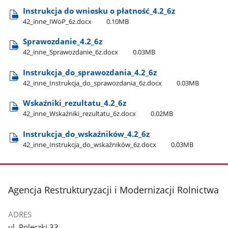
Instrukcja do wniosku o płatność​_4.2​_6z
42​_inne​_IWoP​_6z.docx
0.10MB
Sprawozdanie​_4.2​_6z
42​_inne​_Sprawozdanie​_6z.docx
0.03MB
Instrukcja​_do​_sprawozdania​_4.2​_6z
42​_inne​_Instrukcja​_do​_sprawozdania​_6z.docx
0.03MB
Wskaźniki​_rezultatu​_4.2​_6z
42​_inne​_Wskaźniki​_rezultatu​_6z.docx
0.02MB
Instrukcja​_do​_wskaźników​_4.2​_6z
42​_inne​_Instrukcja​_do​_wskaźników​_6z.docx
0.03MB
stopka
Agencja Restrukturyzacji i Modernizacji Rolnictwa
ADRES
ul. Poleczki 33