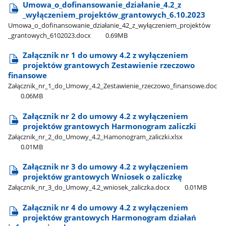
Umowa​_o​_dofinansowanie​_działanie​_4.2​_z​
_wyłączeniem​_projektów​_grantowych​_6.10.2023
Umowa​_o​_dofinansowanie​_działanie​_42​_z​_wyłączeniem​_projektów​
_grantowych​_6102023.docx
0.69MB
Załącznik nr 1 do umowy 4.2 z wyłączeniem
projektów grantowych Zestawienie rzeczowo
finansowe
Załącznik​_nr​_1​_do​_Umowy​_4.2​_Zestawienie​_rzeczowo​_finansowe.doc
0.06MB
Załącznik nr 2 do umowy 4.2 z wyłączeniem
projektów grantowych Harmonogram zaliczki
Załącznik​_nr​_2​_do​_Umowy​_4.2​_Hamonogram​_zaliczki.xlsx
0.01MB
Załącznik nr 3 do umowy 4.2 z wyłączeniem
projektów grantowych Wniosek o zaliczkę
Załącznik​_nr​_3​_do​_Umowy​_4.2​_wniosek​_zaliczka.docx
0.01MB
Załącznik nr 4 do umowy 4.2 z wyłączeniem
projektów grantowych Harmonogram działań