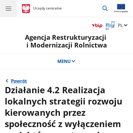
przejdź
gov.pl
Urzędy centralne
gov.pl
Urzędy
do
centralne
wyszukiwar
Otwórz
Zmień 
PL
okno
Agencja Restrukturyzacji
z
tłumaczem
i Modernizacji Rolnictwa
języka
migowego
MENU
Powrót
Działanie 4.2 Realizacja
lokalnych strategii rozwoju
kierowanych przez
społeczność z wyłączeniem