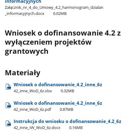
informacyjnych
Załącznik​_nr​_4​_do​_Umowy​_4.2​_harmonogram​_dzialan​
_informacyjnych.docx
0.02MB
Wniosek o dofinansowanie 4.2 z
wyłączeniem projektów
grantowych
Materiały
Wniosek o dofinansowanie​_4.2​_inne​_6z
42​_inne​_WoD​_6z.xlsx
0.32MB
Wniosek o dofinansowanie​_4.2​_inne​_6z
42​_inne​_WoD​_6z.pdf
0.87MB
Instrukcja do wniosku o dofinansowanie​_4.2​_6z
42​_inne​_IW​_WoD​_6z.docx
0.16MB