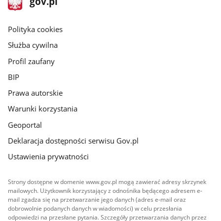
Strona
gov.pl
gov.pl
główna
gov.pl
Polityka cookies
Służba cywilna
Profil zaufany
BIP
Prawa autorskie
Warunki korzystania
Geoportal
Deklaracja dostępności serwisu Gov.pl
Ustawienia prywatności
Strony dostępne w domenie www.gov.pl mogą zawierać adresy skrzynek
mailowych. Użytkownik korzystający z odnośnika będącego adresem e-
mail zgadza się na przetwarzanie jego danych (adres e-mail oraz
dobrowolnie podanych danych w wiadomości) w celu przesłania
odpowiedzi na przesłane pytania. Szczegóły przetwarzania danych przez