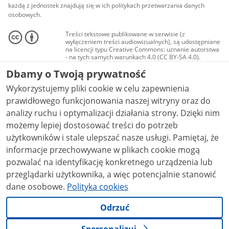
każdą z jednostek znajdują się w ich politykach przetwarzania danych
osobowych.
Treści tekstowe publikowane w serwisie (z
wyłączeniem treści audiowizualnych), są udostępniane
na licencji typu Creative Commons: uznanie autorstwa
- na tych samych warunkach 4.0 (CC BY-SA 4.0).
Materiały audiowizualne, w tym zdjęcia, materiały
Dbamy o Twoją prywatność
audio i wideo, są udostępniane na licencji typu
Creative Commons: uznanie autorstwa użycie
Wykorzystujemy pliki cookie w celu zapewnienia
niekomercyjne - bez utworów zależnych 4.0 (CC BY-
NC-ND 4.0), o ile nie jest to stwierdzone inaczej.
prawidłowego funkcjonowania naszej witryny oraz do
analizy ruchu i optymalizacji działania strony. Dzięki nim
możemy lepiej dostosować treści do potrzeb
użytkowników i stale ulepszać nasze usługi. Pamiętaj, że
informacje przechowywane w plikach cookie mogą
pozwalać na identyfikację konkretnego urządzenia lub
przeglądarki użytkownika, a więc potencjalnie stanowić
dane osobowe.
Polityka cookies
Odrzuć