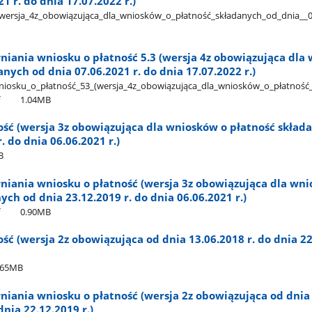
1 r. do dnia 17.07.2022 r.)
(wersja​_4z​_obowiązująca​_dla​_wniosków​_o​_płatność​_składanych​_od​_dnia​_​_
niania wniosku o płatność 5.3 (wersja 4z obowiązująca dla
anych od dnia 07.06.2021 r. do dnia 17.07.2022 r.)
niosku​_o​_płatność​_53​_(wersja​_4z​_obowiązująca​_dla​_wniosków​_o​_płatność
1.04MB
ość (wersja 3z obowiązująca dla wniosków o płatność skład
. do dnia 06.06.2021 r.)
B
niania wniosku o płatność (wersja 3z obowiązująca dla wn
ych od dnia 23.12.2019 r. do dnia 06.06.2021 r.)
0.90MB
ść (wersja 2z obowiązująca od dnia 13.06.2018 r. do dnia 2
.65MB
niania wniosku o płatność (wersja 2z obowiązująca od dnia
dnia 22.12.2019 r.)