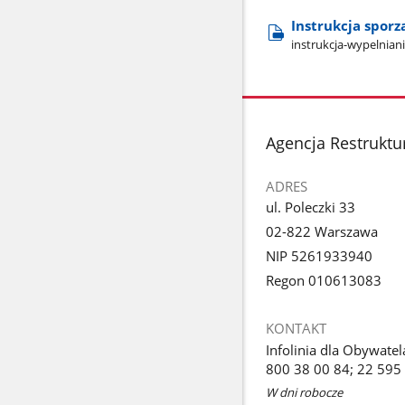
Instrukcja spor
instrukcja-wypelnian
stopka
Agencja Restruktur
ADRES
ul. Poleczki 33
02-822 Warszawa
NIP 5261933940
Regon 010613083
KONTAKT
Infolinia dla Obywatel
800 38 00 84; 22 595
W dni robocze