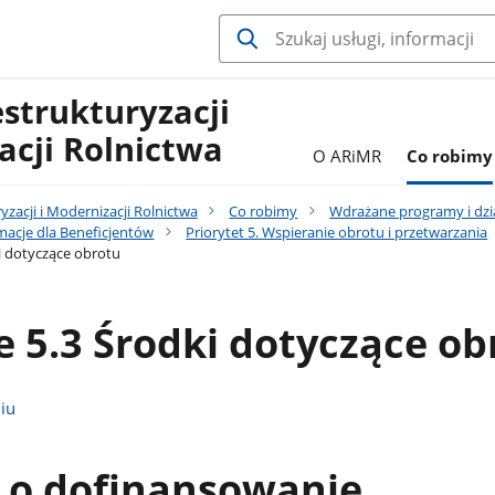
estrukturyzacji
acji Rolnictwa
O ARiMR
Co robimy
yzacji i Modernizacji Rolnictwa
Co robimy
Wdrażane programy i dzi
macje dla Beneficjentów
Priorytet 5. Wspieranie obrotu i przetwarzania
ki dotyczące obrotu
e 5.3 Środki dotyczące ob
niu
 o dofinansowanie