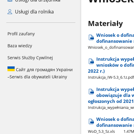
Usługi dla rolnika
Materiały
Profil zaufany
Wniosek o dofina
dofinansowanie 
Baza wiedzy
Wniosek​_o​_dofinansowanie​
Serwis Służby Cywilnej
Instrukcja wypeł
wniosków o dofi
Сайт для громадян України
2022 r.)
–
Serwis dla obywateli Ukrainy
Instrukcja​_IW-5.3​_6.1z.pdf
Instrukcja wypeł
obowiązuje dla 
ogłoszonych od 2021 
Instrukcja​_wypełniania​_wn
Wniosek o dofina
dofinansowanie 
WoD​_5.3​_5z.xls
1.47