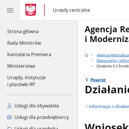
gov.pl
gov.pl
Urzędy centralne
gov.pl
Urzędy
centralne
Agencja R
gov.pl
Strona główna
i Moderniz
Rada Ministrów
Kancelaria Premiera
Agencja Restruktur
Dokumenty i infor
Ministerstwa
Działanie 5.3 Środ
Urzędy, instytucje
Powrót
i placówki RP
Działani
Usługi dla obywatela
Informacja o działa
Usługi dla przedsiębiorcy
Wniosek
Usługi dla urzędnika