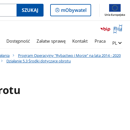
Logowanie
SZUKAJ
mObywatel
do
panelu
Otwórz
okno
z
Dostępność
Załatw sprawę
Kontakt
Praca
Zmień ję
PL
tłumac
języka
ałania
Program Operacyjny "Rybactwo i Morze" na lata 2014 - 2020
migowe
Działanie 5.3 Środki dotyczące obrotu
rotu