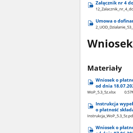
Załącznik nr 4 
12​_Zalacznik​_nr​_4​_d
Umowa o dofinan
2​_UOD​_Dzialanie​_53​
Wniosek
Materiały
Wniosek o płatno
od dnia 18.07.202
WoP​_5.3​_5z.xlsx
0.5
Instrukcja wypeł
o płatność skład
Instrukcja​_WoP​_5.3​_5z.pd
Wniosek o płatno