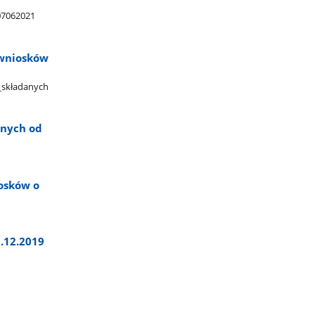
07062021​
 wniosków
​_składanych​
anych od
iosków o
2.12.2019