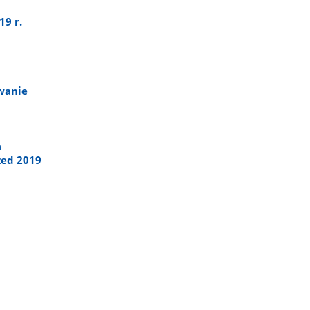
19 r.
wanie
a
zed 2019