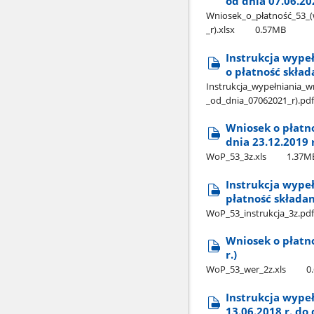
od dnia 07.06.202
Wniosek​_o​_płatność​_53​_
_r).xlsx
0.57MB
Instrukcja wypeł
o płatność skład
Instrukcja​_wypełniania​_w
_od​_dnia​_07062021​_r).pdf
Wniosek o płatn
dnia 23.12.2019 r
WoP​_53​_3z.xls
1.37M
Instrukcja wypeł
płatność składan
WoP​_53​_instrukcja​_3z.pdf
Wniosek o płatno
r.)
WoP​_53​_wer​_2z.xls
0
Instrukcja wypeł
13.06.2018 r. do 