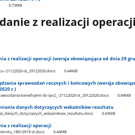
0.73MB
anie z realizacji operacj
a z realizacji operacji (wersja obowiązująca od dnia 29 gr
tu--21122020-st​_29122020.docx
0.44MB
ządzania sprawozdań rocznych i końcowych (wersja obowiąz
2020 r.)
rawozdania-beneficjent-do-ipv2​_-21122020-st​_29122020.docx
0.44MB
łniania danych dotyczących wskaźników rezultatu
nia​_danych​_dotyczacych​_wskaznikow​_rezultatu.docx
0.43MB
a z realizacji operacji
obrotu​_18012019-st.docx
0.44MB