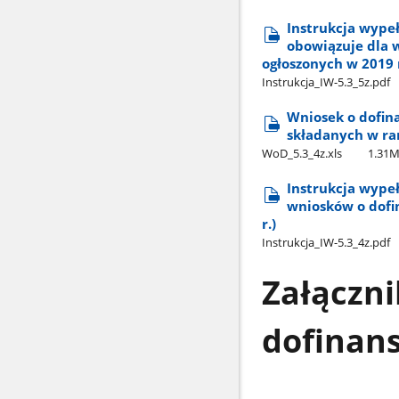
Instrukcja wypeł
obowiązuje dla 
ogłoszonych w 2019 r.
Instrukcja​_IW-5.3​_5z.pdf
Wniosek o dofin
składanych w ra
WoD​_5.3​_4z.xls
1.31
Instrukcja wype
wniosków o dofi
r.)
Instrukcja​_IW-5.3​_4z.pdf
Załączni
dofinan