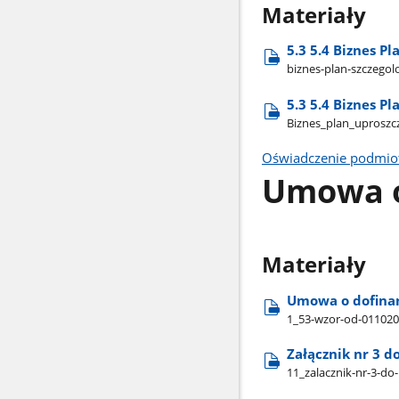
Materiały
5.3 5.4 Biznes Pl
biznes-plan-szczegolo
5.3 5.4 Biznes Pl
Biznes​_plan​_uproszc
Oświadczenie podmiotu
Umowa o
Materiały
Umowa o dofinan
1​_53-wzor-od-01102
Załącznik nr 3 d
11​_zalacznik-nr-3-d