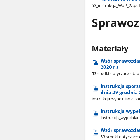
53​_instrukcja​_WoP​_2z.pdf
Sprawozd
Materiały
Wzór sprawozdani
2020 r.)
53-srodki-dotyczace-obro
Instrukcja spor
dnia 29 grudnia 
instrukcja-wypelniania-sp
Instrukcja wype
instrukcja​_wypelnia
Wzór sprawozdani
53-srodki-dotyczace-