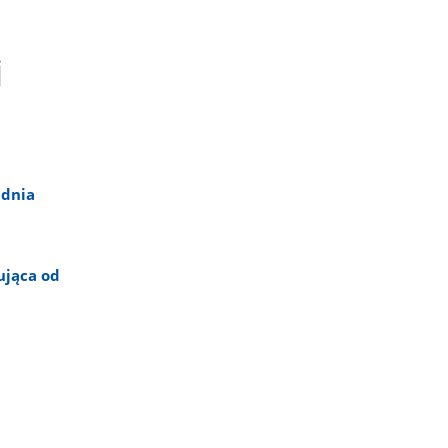
i
udnia
ująca od