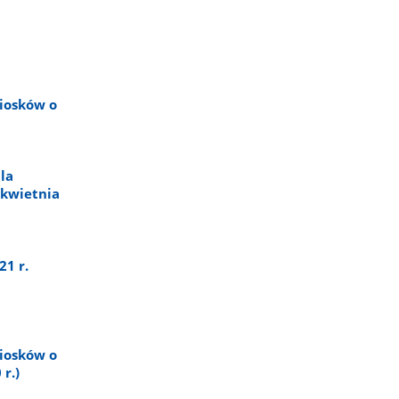
niosków o
la
 kwietnia
21 r.
niosków o
r.)