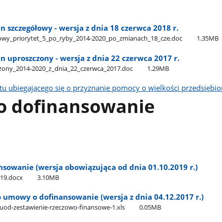
an szczegółowy - wersja z dnia 18 czerwca 2018 r.
wy​_priorytet​_5​_po​_ryby​_2014-2020​_po​_zmianach​_18​_cze.doc
1.35MB
an uproszczony - wersja z dnia 22 czerwca 2017 r.
zony​_2014-2020​_z​_dnia​_22​_czerwca​_2017.doc
1.29MB
 ubiegającego się o przyznanie pomocy o wielkości przedsiębio
 dofinansowanie
sowanie (wersja obowiązująca od dnia 01.10.2019 r.)
019.docx
3.10MB
o umowy o dofinansowanie (wersja z dnia 04.12.2017 r.)
o-uod-zestawienie-rzeczowo-finansowe-1.xls
0.05MB