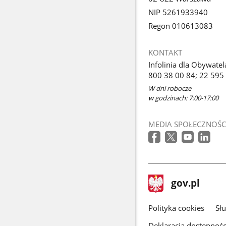
NIP 5261933940
Regon 010613083
KONTAKT
Infolinia dla Obywatel
800 38 00 84; 22 595
W dni robocze
w godzinach: 7:00-17:00
MEDIA SPOŁECZNOŚC
stopka
Strona
gov.pl
gov.pl
główna
gov.pl
Polityka cookies
Sł
Deklaracja dostępnośc