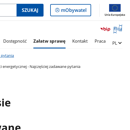
Logowanie
SZUKAJ
mObywatel
do
panelu
Otwórz
okno
z
Dostępność
Załatw sprawę
Kontakt
Praca
Zmień ję
PL
tłumac
języka
 pytania
migowe
i energetycznej - Najczęściej zadawane pytania
ie
wane