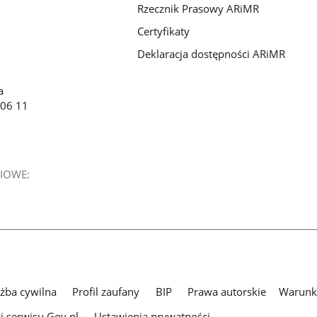
Rzecznik Prasowy ARiMR
Certyfikaty
Deklaracja dostępności ARiMR
a
 06 11
IOWE:
użba cywilna
Profil zaufany
BIP
Prawa autorskie
Warunki
i serwisu Gov.pl
Ustawienia prywatności