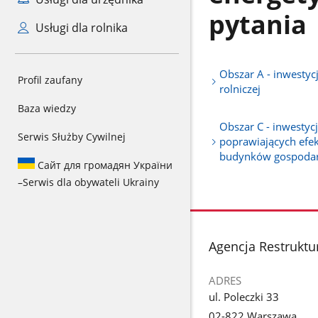
pytania
Usługi dla rolnika
Obszar A - inwestyc
Profil zaufany
rolniczej
Baza wiedzy
Obszar C - inwestyc
Serwis Służby Cywilnej
poprawiających efe
budynków gospodar
Сайт для громадян України
–
Serwis dla obywateli Ukrainy
stopka
Agencja Restruktur
ADRES
ul. Poleczki 33
02-822 Warszawa