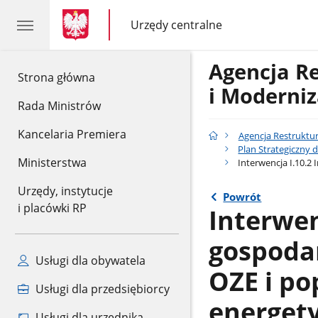
gov.pl
gov.pl
Urzędy centralne
gov.pl
Urzędy
centralne
Agencja R
gov.pl
Strona główna
i Moderniz
Rada Ministrów
Kancelaria Premiera
Agencja Restruktur
Plan Strategiczny d
Ministerstwa
Interwencja I.10.2
Urzędy, instytucje
Powrót
i placówki RP
Interwen
gospoda
Usługi dla obywatela
OZE i p
Usługi dla przedsiębiorcy
energety
Usługi dla urzędnika