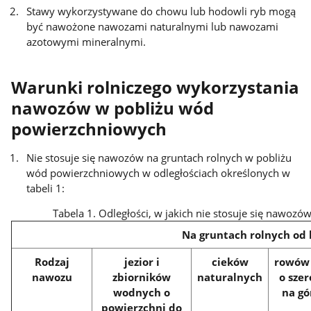
Stawy wykorzystywane do chowu lub hodowli ryb mogą
być nawożone nawozami naturalnymi lub nawozami
azotowymi mineralnymi.
Warunki rolniczego wykorzystania
nawozów w pobliżu wód
powierzchniowych
Nie stosuje się nawozów na gruntach rolnych w pobliżu
wód powierzchniowych w odległościach określonych w
tabeli 1:
Tabela 1. Odległości, w jakich nie stosuje się nawo
Na gruntach rolnych od 
Rodzaj
jezior i
cieków
rowów 
nawozu
zbiorników
naturalnych
o szer
wodnych o
na gó
powierzchni do