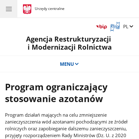
gov.pl
Urzędy centralne
gov.pl
Urzędy
centralne
Otwórz
Zmień 
PL
okno
Agencja Restrukturyzacji
z
tłumaczem
i Modernizacji Rolnictwa
języka
migowego
MENU
Program ograniczający
stosowanie azotanów
Program działań mających na celu zmniejszenie
zanieczyszczenia wód azotanami pochodzącymi ze źródeł
rolniczych oraz zapobieganie dalszemu zanieczyszczeniu,
przyjęty rozporządzeniem Rady Ministrów (Dz. U. z 2020