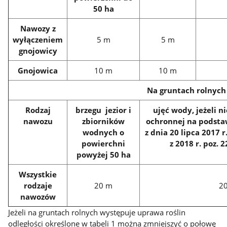
50 ha
Nawozy z
wyłączeniem
5 m
5 m
gnojowicy
Gnojowica
10 m
10 m
Na gruntach rolnych
Rodzaj
brzegu jezior i
ujęć wody, jeżeli n
nawozu
zbiorników
ochronnej na podsta
wodnych o
z dnia 20 lipca 2017 r
powierchni
z 2018 r. poz. 2
powyżej 50 ha
Wszystkie
rodzaje
20 m
2
nawozów
Jeżeli na gruntach rolnych występuje uprawa roślin
odległości określone w tabeli 1 można zmniejszyć o połowę