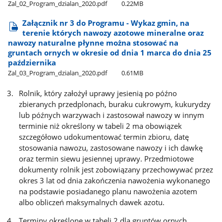
Zal​_02​_Program​_dzialan​_2020.pdf
0.22MB
Załącznik nr 3 do Programu - Wykaz gmin, na
terenie których nawozy azotowe mineralne oraz
nawozy naturalne płynne można stosować na
gruntach ornych w okresie od dnia 1 marca do dnia 25
października
Zal​_03​_Program​_dzialan​_2020.pdf
0.61MB
Rolnik, który założył uprawy jesienią po późno
zbieranych przedplonach, buraku cukrowym, kukurydzy
lub późnych warzywach i zastosował nawozy w innym
terminie niż określony w tabeli 2 ma obowiązek
szczegółowo udokumentować termin zbioru, datę
stosowania nawozu, zastosowane nawozy i ich dawkę
oraz termin siewu jesiennej uprawy. Przedmiotowe
dokumenty rolnik jest zobowiązany przechowywać przez
okres 3 lat od dnia zakończenia nawożenia wykonanego
na podstawie posiadanego planu nawożenia azotem
albo obliczeń maksymalnych dawek azotu.
Terminy określone w tabeli 2 dla gruntów ornych,