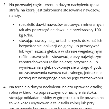
Na pozostałej części terenu o dużym nachyleniu (poza
strefą, na której jest zabronione stosowanie nawozów)
należy:
rozdzielić dawki nawozów azotowych mineralnych,
tak aby poszczególne dawki nie przekraczały 100
kg N/ha.
stosując nawozy na gruntach ornych, dokonać ich
bezpośredniej aplikacji do gleby lub przyorywać
lub wymieszać z glebą, a w okresie wegetacyjnym
roślin uprawnych – stosować je przy największym
zapotrzebowaniu roślin na azot; przyorania lub
wymieszania z glebą dokonuje się w ciągu 4 godzin
od zastosowania nawozu naturalnego, jednak nie
później niż następnego dnia po jego zastosowaniu.
Na terenie o dużym nachyleniu należy uprawiać działkę
rolną w kierunku poprzecznym do nachylenia stoku,
stosując odkładanie skiby w górę stoku, o ile pozwala na
to wielkość i usytuowanie tej działki rolnej lub przy
zastosowaniu konserwujących systemów uprawy