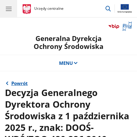
przejdź
gov.pl
Urzędy centralne
gov.pl
Urzędy
do
centralne
wyszukiwar
Otwór
okno
Generalna Dyrekcja
z
tłuma
Ochrony Środowiska
języka
migow
MENU
Powrót
Decyzja Generalnego
Dyrektora Ochrony
Środowiska z 1 października
2025 r., znak: DOOŚ-