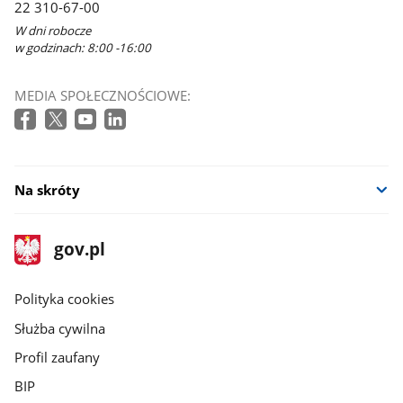
22 310-67-00
W dni robocze
w godzinach: 8:00 -16:00
MEDIA SPOŁECZNOŚCIOWE:
Na skróty
stopka
Strona
gov.pl
gov.pl
główna
gov.pl
Polityka cookies
Służba cywilna
Profil zaufany
BIP