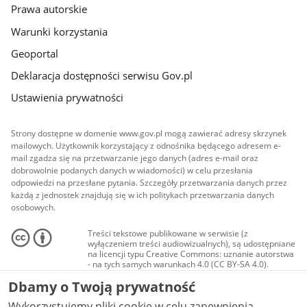
Prawa autorskie
Warunki korzystania
Geoportal
Deklaracja dostępności serwisu Gov.pl
Ustawienia prywatności
Strony dostępne w domenie www.gov.pl mogą zawierać adresy skrzynek
mailowych. Użytkownik korzystający z odnośnika będącego adresem e-
mail zgadza się na przetwarzanie jego danych (adres e-mail oraz
dobrowolnie podanych danych w wiadomości) w celu przesłania
odpowiedzi na przesłane pytania. Szczegóły przetwarzania danych przez
każdą z jednostek znajdują się w ich politykach przetwarzania danych
osobowych.
Treści tekstowe publikowane w serwisie (z
wyłączeniem treści audiowizualnych), są udostępniane
na licencji typu Creative Commons: uznanie autorstwa
- na tych samych warunkach 4.0 (CC BY-SA 4.0).
Materiały audiowizualne, w tym zdjęcia, materiały
Dbamy o Twoją prywatność
audio i wideo, są udostępniane na licencji typu
Creative Commons: uznanie autorstwa użycie
Wykorzystujemy pliki cookie w celu zapewnienia
niekomercyjne - bez utworów zależnych 4.0 (CC BY-