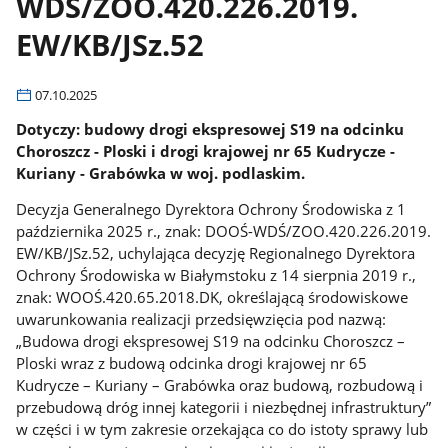
WDŚ/ZOO.420.226.2019.
EW/KB/JSz.52
07.10.2025
Dotyczy: budowy drogi ekspresowej S19 na odcinku
Choroszcz - Ploski i drogi krajowej nr 65 Kudrycze -
Kuriany - Grabówka w woj. podlaskim.
Decyzja Generalnego Dyrektora Ochrony Środowiska z 1
października 2025 r., znak: DOOŚ-WDŚ/ZOO.420.226.2019.
EW/KB/JSz.52, uchylająca decyzję Regionalnego Dyrektora
Ochrony Środowiska w Białymstoku z 14 sierpnia 2019 r.,
znak: WOOŚ.420.65.2018.DK, określającą środowiskowe
uwarunkowania realizacji przedsięwzięcia pod nazwą:
„Budowa drogi ekspresowej S19 na odcinku Choroszcz –
Ploski wraz z budową odcinka drogi krajowej nr 65
Kudrycze – Kuriany – Grabówka oraz budową, rozbudową i
przebudową dróg innej kategorii i niezbędnej infrastruktury”
w części i w tym zakresie orzekająca co do istoty sprawy lub