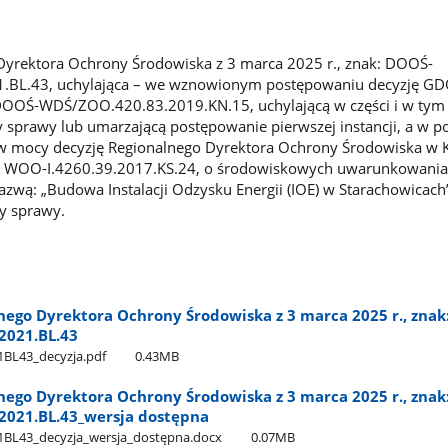
Dyrektora Ochrony Środowiska z 3 marca 2025 r., znak: DOOŚ-
BL.43, uchylająca – we wznowionym postępowaniu decyzję GD
 DOOŚ-WDŚ/ZOO.420.83.2019.KN.15, uchylającą w części i w tym 
ty sprawy lub umarzającą postępowanie pierwszej instancji, a w 
 w mocy decyzję Regionalnego Dyrektora Ochrony Środowiska w K
k: WOO-I.4260.39.2017.KS.24, o środowiskowych uwarunkowania
azwą: „Budowa Instalacji Odzysku Energii (IOE) w Starachowicach”
ty sprawy.
nego Dyrektora Ochrony Środowiska z 3 marca 2025 r., znak
2021.BL.43
L43​_decyzja.pdf
0.43MB
nego Dyrektora Ochrony Środowiska z 3 marca 2025 r., znak
021.BL.43​_wersja dostępna
43​_decyzja​_wersja​_dostępna.docx
0.07MB