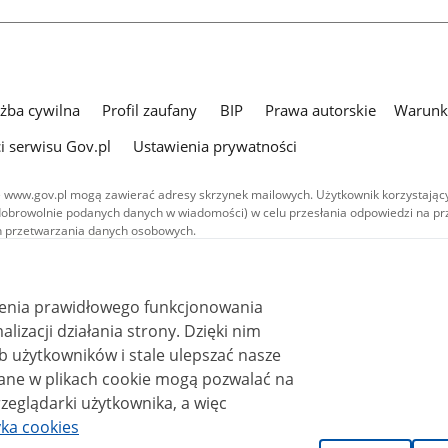
użba cywilna
Profil zaufany
BIP
Prawa autorskie
Warunki
i serwisu Gov.pl
Ustawienia prywatności
 www.gov.pl mogą zawierać adresy skrzynek mailowych. Użytkownik korzystający
dobrowolnie podanych danych w wiadomości) w celu przesłania odpowiedzi na prz
ach przetwarzania danych osobowych.
we publikowane w serwisie (z wyłączeniem treści audiowizualnych), są
 na licencji typu Creative Commons: uznanie autorstwa - na tych samych
 (CC BY-SA 4.0). Materiały audiowizualne, w tym zdjęcia, materiały audio i wideo
ienia prawidłowego funkcjonowania
ane na licencji typu Creative Commons: uznanie autorstwa użycie niekomercyjne 
ależnych 4.0 (CC BY-NC-ND 4.0), o ile nie jest to stwierdzone inaczej.
i działania strony. Dzięki nim
 użytkowników i stale ulepszać nasze
zeglądarki użytkownika, a więc
yka cookies