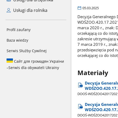
05.03.2025
Usługi dla rolnika
Decyzja Generalnego 
WDŚZOO.420.17.2021.
marca 2020 r., znak:
Profil zaufany
orzekającą co do isto
zakresie utrzymującą
Baza wiedzy
7 marca 2019 r., zna
przedsięwzięcia pod n
Serwis Służby Cywilnej
orzekającej co do isto
Сайт для громадян України
–
Serwis dla obywateli Ukrainy
Materiały
Decyzja General
WDŚZOO.420.17.
DOOŚ-WDŚZOO420172021B
Decyzja General
WDŚZOO.420.17.2
DOOŚ-WDŚZOO420172021BL