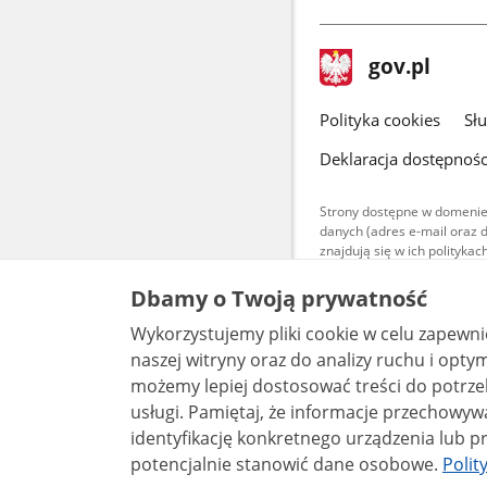
stopka
Strona
gov.pl
gov.pl
główna
gov.pl
Polityka cookies
Sł
Deklaracja dostępnośc
Strony dostępne w domenie
danych (adres e-mail oraz 
znajdują się w ich polityk
Treści teksto
Dbamy o Twoją prywatność
udostępniane
warunkach 4.0
Wykorzystujemy pliki cookie w celu zapewn
są udostępni
bez utworów z
naszej witryny oraz do analizy ruchu i optymalizacj
możemy lepiej dostosować treści do potrzeb
usługi. Pamiętaj, że informacje przechowywane w plikach cookie mogą pozwalać na
identyfikację konkretnego urządzenia lub pr
potencjalnie stanowić dane osobowe.
Polit