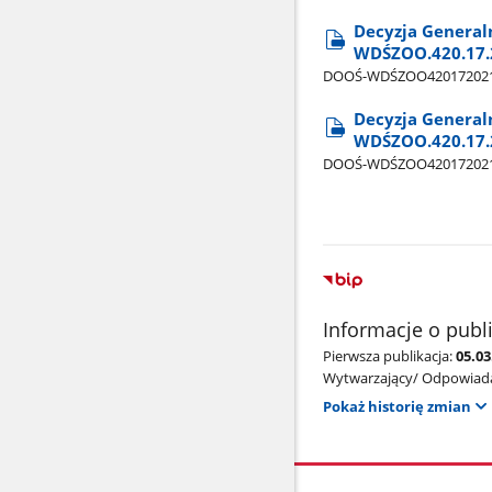
Decyzja General
WDŚZOO.420.17.2
DOOŚ-WDŚZOO420172021BL4
Decyzja General
WDŚZOO.420.17.2
DOOŚ-WDŚZOO420172021BL4
Informacje o publ
Pierwsza publikacja:
05.0
Wytwarzający/ Odpowiada
Pokaż historię zmian