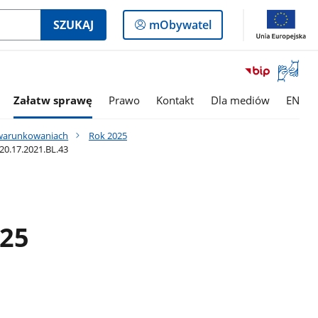
Logowanie
SZUKAJ
mObywatel
do
panelu
Otwórz
okno
z
Załatw sprawę
Prawo
Kontakt
Dla mediów
EN
tłumac
języka
uwarunkowaniach
Rok 2025
migowe
20.17.2021.BL.43
025