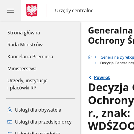
gov.pl
gov.pl
Urzędy centralne
gov.pl
Urzędy
centralne
Generalna
gov.pl
Strona główna
Ochrony Ś
Rada Ministrów
Kancelaria Premiera
Generalna Dyrekcj
Decyzja Generalneg
Ministerstwa
Powrót
Urzędy, instytucje
Decyzja
i placówki RP
Ochrony
r., znak
Usługi dla obywatela
WDŚZOO.
Usługi dla przedsiębiorcy
Usługi dla urzędnika