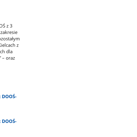
OŚ z 3
zakresie
pozostałym
ielcach z
ch dla
 – oraz
: DOOŚ-
: DOOŚ-