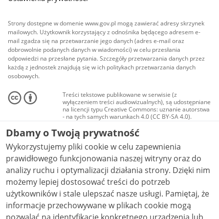
Strony dostępne w domenie www.gov.pl mogą zawierać adresy skrzynek
mailowych. Użytkownik korzystający z odnośnika będącego adresem e-
mail zgadza się na przetwarzanie jego danych (adres e-mail oraz
dobrowolnie podanych danych w wiadomości) w celu przesłania
odpowiedzi na przesłane pytania. Szczegóły przetwarzania danych przez
każdą z jednostek znajdują się w ich politykach przetwarzania danych
osobowych.
Treści tekstowe publikowane w serwisie (z
wyłączeniem treści audiowizualnych), są udostępniane
na licencji typu Creative Commons: uznanie autorstwa
- na tych samych warunkach 4.0 (CC BY-SA 4.0).
Materiały audiowizualne, w tym zdjęcia, materiały
Dbamy o Twoją prywatność
audio i wideo, są udostępniane na licencji typu
Creative Commons: uznanie autorstwa użycie
Wykorzystujemy pliki cookie w celu zapewnienia
niekomercyjne - bez utworów zależnych 4.0 (CC BY-
NC-ND 4.0), o ile nie jest to stwierdzone inaczej.
prawidłowego funkcjonowania naszej witryny oraz do
analizy ruchu i optymalizacji działania strony. Dzięki nim
możemy lepiej dostosować treści do potrzeb
użytkowników i stale ulepszać nasze usługi. Pamiętaj, że
informacje przechowywane w plikach cookie mogą
pozwalać na identyfikację konkretnego urządzenia lub