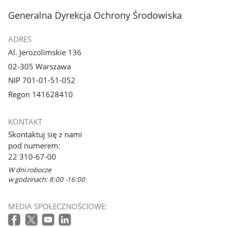
stopka
Generalna Dyrekcja Ochrony Środowiska
ADRES
Al. Jerozolimskie 136
02-305 Warszawa
NIP 701-01-51-052
Regon 141628410
KONTAKT
Skontaktuj się z nami
pod numerem:
22 310-67-00
W dni robocze
w godzinach: 8:00 -16:00
MEDIA SPOŁECZNOŚCIOWE: