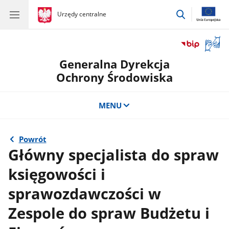
przejdź
gov.pl
Urzędy centralne
gov.pl
Urzędy
do
centralne
wyszukiwar
Otwór
okno
Generalna Dyrekcja
z
tłuma
Ochrony Środowiska
języka
migow
MENU
Powrót
Główny specjalista do spraw
księgowości i
sprawozdawczości w
Zespole do spraw Budżetu i