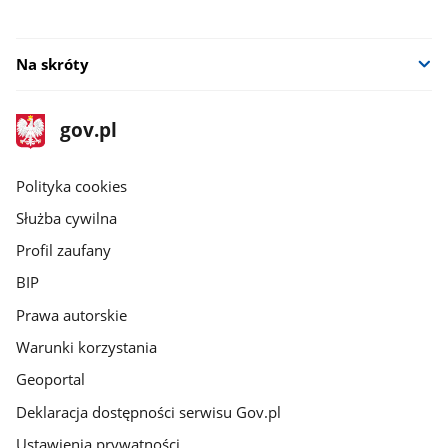
Na skróty
stopka
Strona
gov.pl
gov.pl
główna
gov.pl
Polityka cookies
Służba cywilna
Profil zaufany
BIP
Prawa autorskie
Warunki korzystania
Geoportal
Deklaracja dostępności serwisu Gov.pl
Ustawienia prywatności