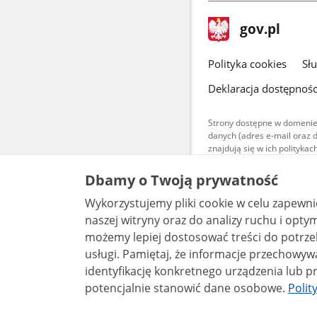
stopka
Strona
gov.pl
gov.pl
główna
gov.pl
Polityka cookies
Sł
Deklaracja dostępnośc
Strony dostępne w domenie
danych (adres e-mail oraz 
znajdują się w ich polityk
Treści teksto
Dbamy o Twoją prywatność
udostępniane
warunkach 4.0
Wykorzystujemy pliki cookie w celu zapewn
są udostępni
bez utworów z
naszej witryny oraz do analizy ruchu i optymalizacj
możemy lepiej dostosować treści do potrzeb
usługi. Pamiętaj, że informacje przechowywane w plikach cookie mogą pozwalać na
identyfikację konkretnego urządzenia lub pr
potencjalnie stanowić dane osobowe.
Polit