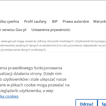
użba cywilna
Profil zaufany
BIP
Prawa autorskie
Warunki
i serwisu Gov.pl
Ustawienia prywatności
 www.gov.pl mogą zawierać adresy skrzynek mailowych. Użytkownik korzystający
dobrowolnie podanych danych w wiadomości) w celu przesłania odpowiedzi na prz
ach przetwarzania danych osobowych.
we publikowane w serwisie (z wyłączeniem treści audiowizualnych), są
 na licencji typu Creative Commons: uznanie autorstwa - na tych samych
 (CC BY-SA 4.0). Materiały audiowizualne, w tym zdjęcia, materiały audio i wideo
ienia prawidłowego funkcjonowania
ane na licencji typu Creative Commons: uznanie autorstwa użycie niekomercyjne 
ależnych 4.0 (CC BY-NC-ND 4.0), o ile nie jest to stwierdzone inaczej.
i działania strony. Dzięki nim
 użytkowników i stale ulepszać nasze
zeglądarki użytkownika, a więc
yka cookies
Odrzuć
Sp