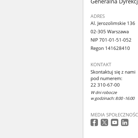
stopka
Generalna Dyrekc
ADRES
Al. Jerozolimskie 136
02-305 Warszawa
NIP 701-01-51-052
Regon 141628410
KONTAKT
Skontaktuj się z nami
pod numerem:
22 310-67-00
W dni robocze
w godzinach: 8:00 -16:00
MEDIA SPOŁECZNOŚC