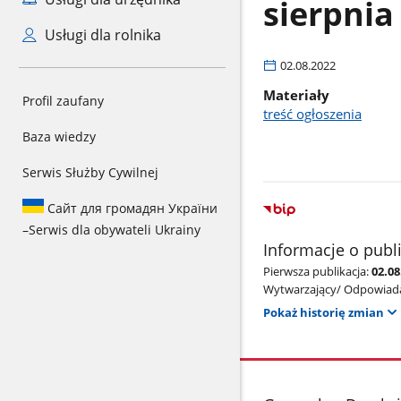
sierpnia
Usługi dla rolnika
02.08.2022
Materiały
Profil zaufany
treść ogłoszenia
Baza wiedzy
Serwis Służby Cywilnej
Сайт для громадян України
–
Serwis dla obywateli Ukrainy
Informacje o publ
Pierwsza publikacja:
02.08
Wytwarzający/ Odpowiada
Pokaż historię zmian