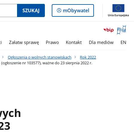
Logowanie
SZUKAJ
mObywatel
do
panelu
Otwórz
okno
z
i
Załatw sprawę
Prawo
Kontakt
Dla mediów
EN
tłumac
języka
Ogłoszenia o wolnych stanowiskach
Rok 2022
migowe
ogłoszenie nr 103577), ważne do 23 sierpnia 2022 r.
wych
23