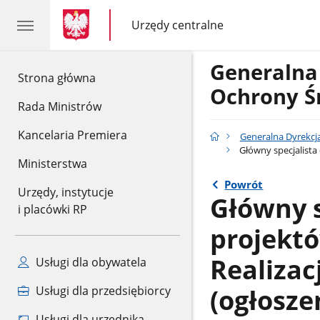
gov.pl
gov.pl
Urzędy centralne
gov.pl
Urzędy
centralne
Generalna
gov.pl
Strona główna
Ochrony Ś
Rada Ministrów
Kancelaria Premiera
Generalna Dyrekcj
Główny specjalista
Ministerstwa
Powrót
Urzędy, instytucje
Główny s
i placówki RP
projekt
Realizac
Usługi dla obywatela
(ogłosze
Usługi dla przedsiębiorcy
Usługi dla urzędnika