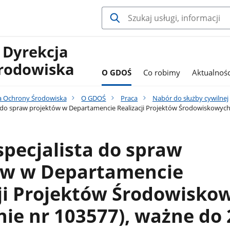
 Dyrekcja
rodowiska
O GDOŚ
Co robimy
Aktualnośc
a Ochrony Środowiska
O GDOŚ
Praca
Nabór do służby cywilnej
 do spraw projektów w Departamencie Realizacji Projektów Środowiskowych (
pecjalista do spraw
ów w Departamencie
ji Projektów Środowisko
nie nr 103577), ważne do 