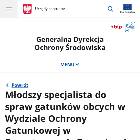
przejdź
gov.pl
Urzędy centralne
gov.pl
Urzędy
do
centralne
wyszukiwar
Otwór
okno
Generalna Dyrekcja
z
tłuma
Ochrony Środowiska
języka
migow
MENU
Powrót
Młodszy specjalista do
spraw gatunków obcych w
Wydziale Ochrony
Gatunkowej w