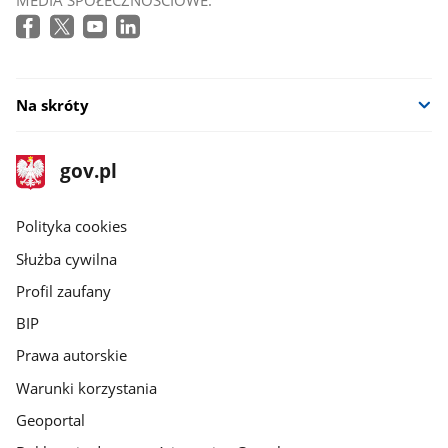
Na skróty
stopka
Strona
gov.pl
gov.pl
główna
gov.pl
Polityka cookies
Służba cywilna
Profil zaufany
BIP
Prawa autorskie
Warunki korzystania
Geoportal