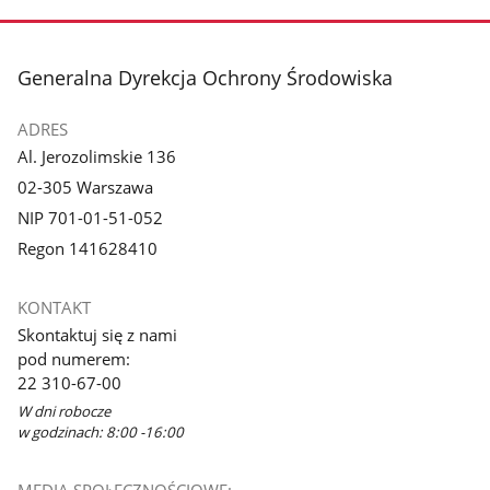
stopka
Generalna Dyrekcja Ochrony Środowiska
ADRES
Al. Jerozolimskie 136
02-305 Warszawa
NIP 701-01-51-052
Regon 141628410
KONTAKT
Skontaktuj się z nami
pod numerem:
22 310-67-00
W dni robocze
w godzinach: 8:00 -16:00
MEDIA SPOŁECZNOŚCIOWE: