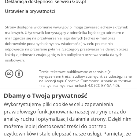
Deklaracja dostępności serwisu Gov.pl
Ustawienia prywatności
Strony dostępne w domenie www.gov.pl mogą zawierać adresy skrzynek
mailowych. Użytkownik korzystający z odnośnika będącego adresem e-
mail zgadza się na przetwarzanie jego danych (adres e-mail oraz
dobrowolnie podanych danych w wiadomości) w celu przesłania
odpowiedzi na przesłane pytania. Szczegóły przetwarzania danych przez
każdą z jednostek znajdują się w ich politykach przetwarzania danych
osobowych.
Treści tekstowe publikowane w serwisie (z
wyłączeniem treści audiowizualnych), są udostępniane
na licencji typu Creative Commons: uznanie autorstwa
- na tych samych warunkach 4.0 (CC BY-SA 4.0).
Materiały audiowizualne, w tym zdjęcia, materiały
Dbamy o Twoją prywatność
audio i wideo, są udostępniane na licencji typu
Creative Commons: uznanie autorstwa użycie
Wykorzystujemy pliki cookie w celu zapewnienia
niekomercyjne - bez utworów zależnych 4.0 (CC BY-
NC-ND 4.0), o ile nie jest to stwierdzone inaczej.
prawidłowego funkcjonowania naszej witryny oraz do
analizy ruchu i optymalizacji działania strony. Dzięki nim
możemy lepiej dostosować treści do potrzeb
użytkowników i stale ulepszać nasze usługi. Pamiętaj, że