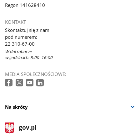
Regon 141628410
KONTAKT
Skontaktuj się z nami
pod numerem:
22 310-67-00
W dni robocze
w godzinach: 8:00 -16:00
MEDIA SPOŁECZNOŚCIOWE:
Na skróty
stopka
Strona
gov.pl
gov.pl
główna