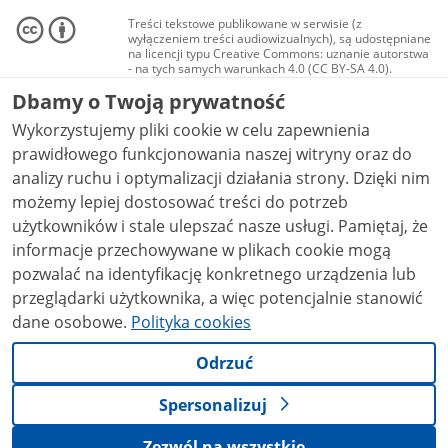
Treści tekstowe publikowane w serwisie (z
wyłączeniem treści audiowizualnych), są udostępniane
na licencji typu Creative Commons: uznanie autorstwa
- na tych samych warunkach 4.0 (CC BY-SA 4.0).
Materiały audiowizualne, w tym zdjęcia, materiały
Dbamy o Twoją prywatność
audio i wideo, są udostępniane na licencji typu
Creative Commons: uznanie autorstwa użycie
Wykorzystujemy pliki cookie w celu zapewnienia
niekomercyjne - bez utworów zależnych 4.0 (CC BY-
NC-ND 4.0), o ile nie jest to stwierdzone inaczej.
prawidłowego funkcjonowania naszej witryny oraz do
analizy ruchu i optymalizacji działania strony. Dzięki nim
możemy lepiej dostosować treści do potrzeb
użytkowników i stale ulepszać nasze usługi. Pamiętaj, że
informacje przechowywane w plikach cookie mogą
pozwalać na identyfikację konkretnego urządzenia lub
przeglądarki użytkownika, a więc potencjalnie stanowić
dane osobowe.
Polityka cookies
Odrzuć
Spersonalizuj
Zezwól na wszystkie