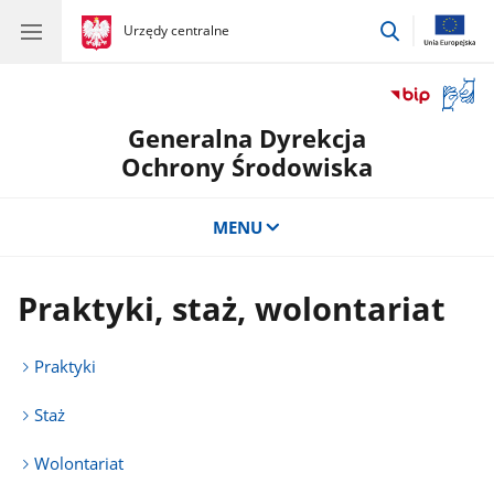
przejdź
gov.pl
Urzędy centralne
gov.pl
Urzędy
do
centralne
wyszukiwar
Otwór
okno
Generalna Dyrekcja
z
tłuma
Ochrony Środowiska
języka
migow
MENU
Praktyki, staż, wolontariat
Praktyki
Staż
Wolontariat