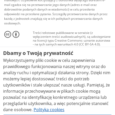
mailowych. Użytkownik korzystający z odnośnika będącego adresem e-
mail zgadza się na przetwarzanie jego danych (adres e-mail oraz
dobrowolnie podanych danych w wiadomości) w celu przesłania
odpowiedzi na przesłane pytania. Szczegóły przetwarzania danych przez
każdą z jednostek znajdują się w ich politykach przetwarzania danych
osobowych.
Treści tekstowe publikowane w serwisie (z
wyłączeniem treści audiowizualnych), są udostępniane
na licencji typu Creative Commons: uznanie autorstwa
- na tych samych warunkach 4.0 (CC BY-SA 4.0).
Materiały audiowizualne, w tym zdjęcia, materiały
Dbamy o Twoją prywatność
audio i wideo, są udostępniane na licencji typu
Creative Commons: uznanie autorstwa użycie
Wykorzystujemy pliki cookie w celu zapewnienia
niekomercyjne - bez utworów zależnych 4.0 (CC BY-
NC-ND 4.0), o ile nie jest to stwierdzone inaczej.
prawidłowego funkcjonowania naszej witryny oraz do
analizy ruchu i optymalizacji działania strony. Dzięki nim
możemy lepiej dostosować treści do potrzeb
użytkowników i stale ulepszać nasze usługi. Pamiętaj, że
informacje przechowywane w plikach cookie mogą
pozwalać na identyfikację konkretnego urządzenia lub
przeglądarki użytkownika, a więc potencjalnie stanowić
dane osobowe.
Polityka cookies