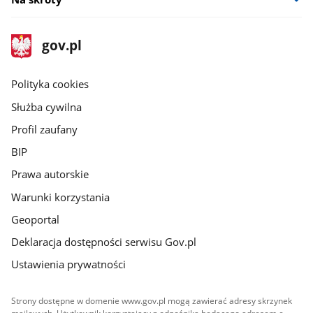
stopka
Strona
gov.pl
gov.pl
główna
gov.pl
Polityka cookies
Służba cywilna
Profil zaufany
BIP
Prawa autorskie
Warunki korzystania
Geoportal
Deklaracja dostępności serwisu Gov.pl
Ustawienia prywatności
Strony dostępne w domenie www.gov.pl mogą zawierać adresy skrzynek