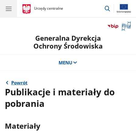
przejdź
gov.pl
Urzędy centralne
gov.pl
Urzędy
do
centralne
wyszukiwar
Otwór
okno
Generalna Dyrekcja
z
tłuma
Ochrony Środowiska
języka
migow
MENU
Powrót
Publikacje i materiały do
pobrania
Materiały