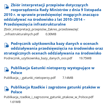
Zbiór interpretacji przepisów dotyczących
rozporządzenia Rady Ministrów z dnia 9 listopada
2010 r. w sprawie przedsięwzięć mogących znacząco
oddziaływać na środowisko z lat 2010–2014 –
Przedsięwzięcia infrastrukturalne
Zbiór​_interpretacji​_przepisów​_Zakres​_przedsiewzięć​
_infrastrukturalnych.pdf
0.30MB
Podręcznik użytkownika bazy danych o ocenach
oddziaływania przedsięwzięcia na środowisko oraz
strategicznych ocenach oddziaływania na środowisko
Podrecznik​_uzytkownika​_bazy​_danych​_oos.pdf
19.75MB
Publikacja Gatunki nietoperzy występujące w
Polsce
Publikacja​_-​_gatunki​_nietoperzy.pdf
7.14MB
Publikacja Rzadkie i zagrożone gatunki ptaków w
Polsce
Publikacja​_rzadkie​_i​_zagrozone​_gatunki​_ptakow​_w​_Polsce.pdf
1.61MB