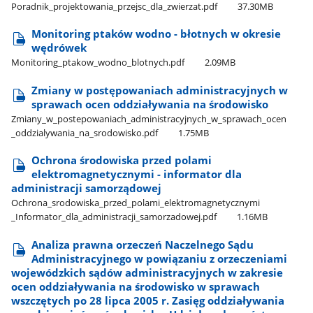
Poradnik​_projektowania​_przejsc​_dla​_zwierzat.pdf
37.30MB
Monitoring ptaków wodno - błotnych w okresie
wędrówek
Monitoring​_ptakow​_wodno​_blotnych.pdf
2.09MB
Zmiany w postępowaniach administracyjnych w
sprawach ocen oddziaływania na środowisko
Zmiany​_w​_postepowaniach​_administracyjnych​_w​_sprawach​_ocen​
_oddzialywania​_na​_srodowisko.pdf
1.75MB
Ochrona środowiska przed polami
elektromagnetycznymi - informator dla
administracji samorządowej
Ochrona​_srodowiska​_przed​_polami​_elektromagnetycznymi​
_Informator​_dla​_administracji​_samorzadowej.pdf
1.16MB
Analiza prawna orzeczeń Naczelnego Sądu
Administracyjnego w powiązaniu z orzeczeniami
wojewódzkich sądów administracyjnych w zakresie
ocen oddziaływania na środowisko w sprawach
wszczętych po 28 lipca 2005 r. Zasięg oddziaływania