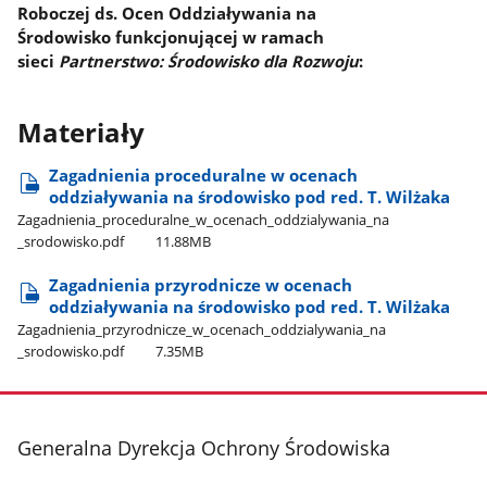
Roboczej ds. Ocen Oddziaływania na
Środowisko
funkcjonującej w ramach
sieci
Partnerstwo: Środowisko dla Rozwoju
:
Materiały
Zagadnienia proceduralne w ocenach
oddziaływania na środowisko pod red. T. Wilżaka
Zagadnienia​_proceduralne​_w​_ocenach​_oddzialywania​_na​
_srodowisko.pdf
11.88MB
Zagadnienia przyrodnicze w ocenach
oddziaływania na środowisko pod red. T. Wilżaka
Zagadnienia​_przyrodnicze​_w​_ocenach​_oddzialywania​_na​
_srodowisko.pdf
7.35MB
stopka
Generalna Dyrekcja Ochrony Środowiska