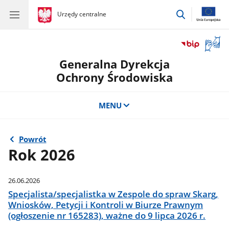
przejdź
gov.pl
Urzędy centralne
gov.pl
Urzędy
do
centralne
wyszukiwar
Otwór
okno
Generalna Dyrekcja
z
tłuma
Ochrony Środowiska
języka
migow
MENU
Powrót
Rok 2026
26.06.2026
Specjalista/specjalistka w Zespole do spraw Skarg,
Wniosków, Petycji i Kontroli w Biurze Prawnym
(ogłoszenie nr 165283), ważne do 9 lipca 2026 r.