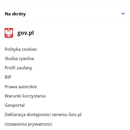
Na skróty
stopka
Strona
gov.pl
gov.pl
główna
gov.pl
Polityka cookies
Służba cywilna
Profil zaufany
BIP
Prawa autorskie
Warunki korzystania
Geoportal
Deklaracja dostępności serwisu Gov.pl
Ustawienia prywatności