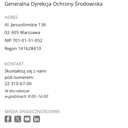
stopka
Generalna Dyrekcja Ochrony Środowiska
ADRES
Al. Jerozolimskie 136
02-305 Warszawa
NIP 701-01-51-052
Regon 141628410
KONTAKT
Skontaktuj się z nami
pod numerem:
22 310-67-00
W dni robocze
w godzinach: 8:00 -16:00
MEDIA SPOŁECZNOŚCIOWE: