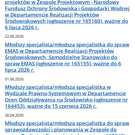
projektów w Zespole Projektowym - Narodowy
Fundusz Ochrony Środowiska i Gospodarki Wodnej
w Departamencie Realizacji Projektów
Środowiskowych (ogłoszenie nr 165160), ważne do
6 lipca 2026 r.
22.06.2026
Młodszy specjalista/młodsza specjalistka do spraw
EMAS w Departamencie Realizacji Projektów
Środowiskowych, Samodzielne Stanowisko do
spraw EMAS (ogłoszenie nr 165155), ważne do 6
lipca 2026 r.
01.06.2026
Młodszy specjalista/młodsza specjalistka w
Wydziale Prawno-Systemowym w Departamencie
Ocen Oddziaływania na Środowisko (ogłoszenie nr
164453), ważne do 15 czerwca 2026 r.
30.04.2026
Młodszy specjalista/młodsza specjalistka do spraw
sprawozdawczości i planowania w Zespole do