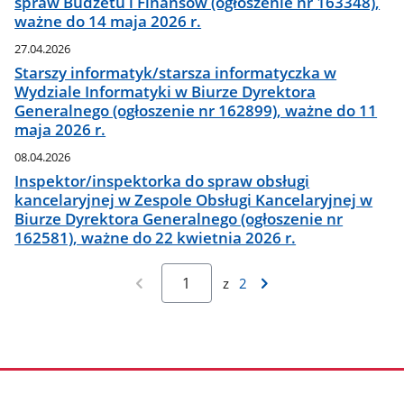
spraw Budżetu i Finansów (ogłoszenie nr 163348),
ważne do 14 maja 2026 r.
27.04.2026
Starszy informatyk/starsza informatyczka w
Wydziale Informatyki w Biurze Dyrektora
Generalnego (ogłoszenie nr 162899), ważne do 11
maja 2026 r.
08.04.2026
Inspektor/inspektorka do spraw obsługi
kancelaryjnej w Zespole Obsługi Kancelaryjnej w
Biurze Dyrektora Generalnego (ogłoszenie nr
162581), ważne do 22 kwietnia 2026 r.
z
2