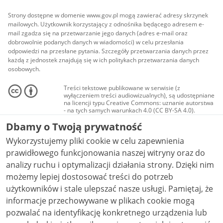
Strony dostępne w domenie www.gov.pl mogą zawierać adresy skrzynek
mailowych. Użytkownik korzystający z odnośnika będącego adresem e-
mail zgadza się na przetwarzanie jego danych (adres e-mail oraz
dobrowolnie podanych danych w wiadomości) w celu przesłania
odpowiedzi na przesłane pytania. Szczegóły przetwarzania danych przez
każdą z jednostek znajdują się w ich politykach przetwarzania danych
osobowych.
Treści tekstowe publikowane w serwisie (z
wyłączeniem treści audiowizualnych), są udostępniane
na licencji typu Creative Commons: uznanie autorstwa
- na tych samych warunkach 4.0 (CC BY-SA 4.0).
Materiały audiowizualne, w tym zdjęcia, materiały
Dbamy o Twoją prywatność
audio i wideo, są udostępniane na licencji typu
Creative Commons: uznanie autorstwa użycie
Wykorzystujemy pliki cookie w celu zapewnienia
niekomercyjne - bez utworów zależnych 4.0 (CC BY-
NC-ND 4.0), o ile nie jest to stwierdzone inaczej.
prawidłowego funkcjonowania naszej witryny oraz do
analizy ruchu i optymalizacji działania strony. Dzięki nim
możemy lepiej dostosować treści do potrzeb
użytkowników i stale ulepszać nasze usługi. Pamiętaj, że
informacje przechowywane w plikach cookie mogą
pozwalać na identyfikację konkretnego urządzenia lub