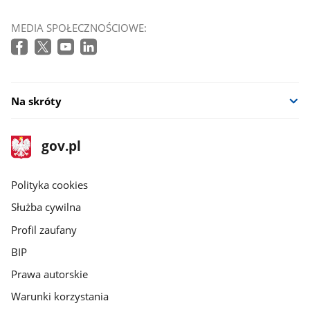
MEDIA SPOŁECZNOŚCIOWE:
Na skróty
stopka
Strona
gov.pl
gov.pl
główna
gov.pl
Polityka cookies
Służba cywilna
Profil zaufany
BIP
Prawa autorskie
Warunki korzystania