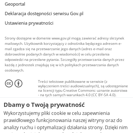
Geoportal
Deklaracja dostępności serwisu Gov.pl
Ustawienia prywatności
Strony dostępne w domenie www.gov.pl mogą zawierać adresy skrzynek
mailowych. Użytkownik korzystający z odnośnika będącego adresem e-
mail zgadza się na przetwarzanie jego danych (adres e-mail oraz
dobrowolnie podanych danych w wiadomości) w celu przesłania
odpowiedzi na przesłane pytania. Szczegóły przetwarzania danych przez
każdą z jednostek znajdują się w ich politykach przetwarzania danych
osobowych.
Treści tekstowe publikowane w serwisie (z
wyłączeniem treści audiowizualnych), są udostępniane
na licencji typu Creative Commons: uznanie autorstwa
- na tych samych warunkach 4.0 (CC BY-SA 4.0).
Materiały audiowizualne, w tym zdjęcia, materiały
Dbamy o Twoją prywatność
audio i wideo, są udostępniane na licencji typu
Creative Commons: uznanie autorstwa użycie
Wykorzystujemy pliki cookie w celu zapewnienia
niekomercyjne - bez utworów zależnych 4.0 (CC BY-
NC-ND 4.0), o ile nie jest to stwierdzone inaczej.
prawidłowego funkcjonowania naszej witryny oraz do
analizy ruchu i optymalizacji działania strony. Dzięki nim