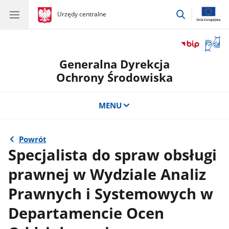
przejdź
gov.pl
Urzędy centralne
gov.pl
Urzędy
do
centralne
wyszukiwar
Otwór
okno
Generalna Dyrekcja
z
tłuma
Ochrony Środowiska
języka
migow
MENU
Powrót
Specjalista do spraw obsługi
prawnej w Wydziale Analiz
Prawnych i Systemowych w
Departamencie Ocen