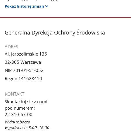
Pokaż historię zmian
stopka
Generalna Dyrekcja Ochrony Środowiska
ADRES
Al. Jerozolimskie 136
02-305 Warszawa
NIP 701-01-51-052
Regon 141628410
KONTAKT
Skontaktuj się z nami
pod numerem:
22 310-67-00
W dni robocze
w godzinach: 8:00 -16:00