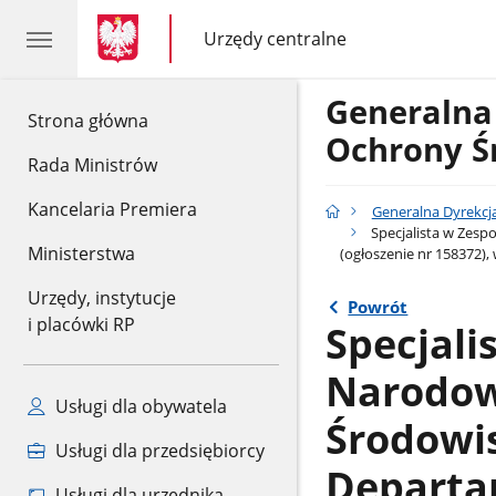
gov.pl
gov.pl
Urzędy centralne
gov.pl
Urzędy
centralne
Generalna
gov.pl
Strona główna
Ochrony Ś
Rada Ministrów
Kancelaria Premiera
Generalna Dyrekcj
Specjalista w Zes
Ministerstwa
(ogłoszenie nr 158372),
Urzędy, instytucje
Powrót
i placówki RP
Specjali
Narodow
Usługi dla obywatela
Środowi
Usługi dla przedsiębiorcy
Departam
Usługi dla urzędnika