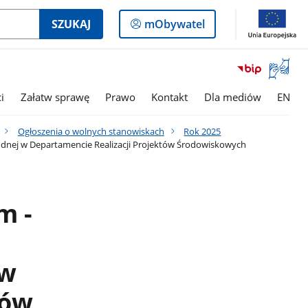
Logowanie
SZUKAJ
mObywatel
do
panelu
Otwórz
okno
z
i
Załatw sprawę
Prawo
Kontakt
Dla mediów
EN
tłumac
języka
Ogłoszenia o wolnych stanowiskach
Rok 2025
migowe
dnej w Departamencie Realizacji Projektów Środowiskowych
m -
 w
tów