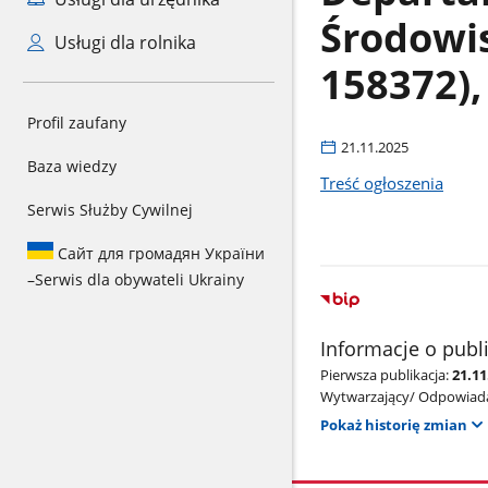
Środowi
Usługi dla rolnika
158372),
Profil zaufany
21.11.2025
Baza wiedzy
Treść ogłoszenia
Serwis Służby Cywilnej
Сайт для громадян України
–
Serwis dla obywateli Ukrainy
Informacje o publ
Pierwsza publikacja:
21.11
Wytwarzający/ Odpowiada
Pokaż historię zmian