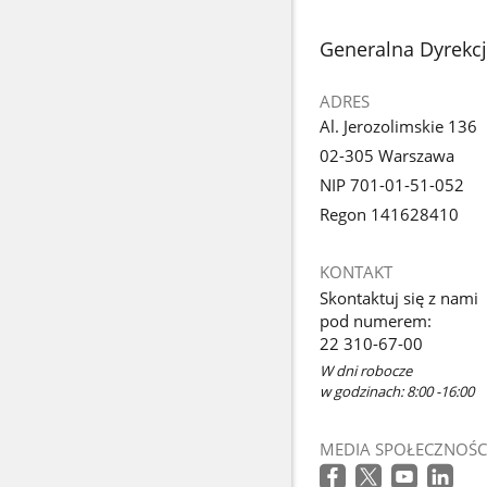
stopka
Generalna Dyrekc
ADRES
Al. Jerozolimskie 136
02-305 Warszawa
NIP 701-01-51-052
Regon 141628410
KONTAKT
Skontaktuj się z nami
pod numerem:
22 310-67-00
W dni robocze
w godzinach: 8:00 -16:00
MEDIA SPOŁECZNOŚC