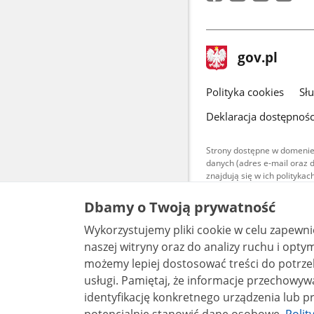
stopka
Strona
gov.pl
gov.pl
główna
gov.pl
Polityka cookies
Sł
Deklaracja dostępnośc
Strony dostępne w domenie
danych (adres e-mail oraz 
znajdują się w ich polityk
Treści teksto
Dbamy o Twoją prywatność
udostępniane
warunkach 4.0
Wykorzystujemy pliki cookie w celu zapewn
są udostępni
bez utworów z
naszej witryny oraz do analizy ruchu i optymalizacj
możemy lepiej dostosować treści do potrzeb
usługi. Pamiętaj, że informacje przechowywane w plikach cookie mogą pozwalać na
identyfikację konkretnego urządzenia lub pr