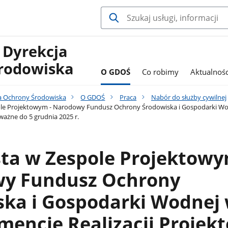
 Dyrekcja
rodowiska
O GDOŚ
Co robimy
Aktualnośc
a Ochrony Środowiska
O GDOŚ
Praca
Nabór do służby cywilnej
pole Projektowym - Narodowy Fundusz Ochrony Środowiska i Gospodarki Wo
 ważne do 5 grudnia 2025 r.
sta w Zespole Projektowy
y Fundusz Ochrony
ska i Gospodarki Wodnej
encie Realizacji Projek