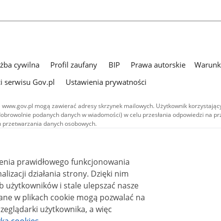
użba cywilna
Profil zaufany
BIP
Prawa autorskie
Warunki
i serwisu Gov.pl
Ustawienia prywatności
 www.gov.pl mogą zawierać adresy skrzynek mailowych. Użytkownik korzystający
dobrowolnie podanych danych w wiadomości) w celu przesłania odpowiedzi na prz
ach przetwarzania danych osobowych.
we publikowane w serwisie (z wyłączeniem treści audiowizualnych), są
 na licencji typu Creative Commons: uznanie autorstwa - na tych samych
 (CC BY-SA 4.0). Materiały audiowizualne, w tym zdjęcia, materiały audio i wideo
ienia prawidłowego funkcjonowania
ane na licencji typu Creative Commons: uznanie autorstwa użycie niekomercyjne 
ależnych 4.0 (CC BY-NC-ND 4.0), o ile nie jest to stwierdzone inaczej.
i działania strony. Dzięki nim
 użytkowników i stale ulepszać nasze
zeglądarki użytkownika, a więc