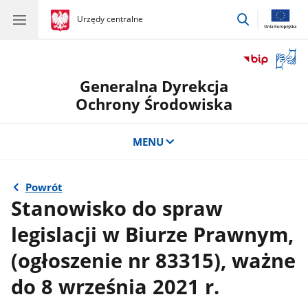
przejdź
gov.pl
Urzędy centralne
gov.pl
Urzędy
do
centralne
wyszukiwar
Otwór
okno
Generalna Dyrekcja
z
tłuma
Ochrony Środowiska
języka
migow
MENU
Powrót
Stanowisko do spraw
legislacji w Biurze Prawnym,
(ogłoszenie nr 83315), ważne
do 8 września 2021 r.