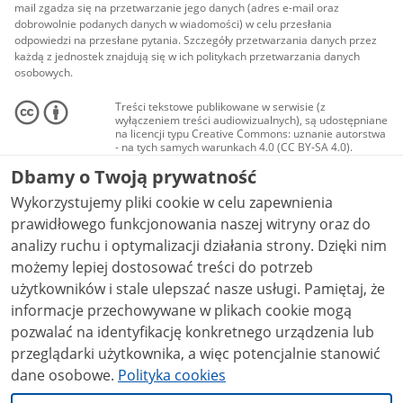
mail zgadza się na przetwarzanie jego danych (adres e-mail oraz
dobrowolnie podanych danych w wiadomości) w celu przesłania
odpowiedzi na przesłane pytania. Szczegóły przetwarzania danych przez
każdą z jednostek znajdują się w ich politykach przetwarzania danych
osobowych.
Treści tekstowe publikowane w serwisie (z
wyłączeniem treści audiowizualnych), są udostępniane
na licencji typu Creative Commons: uznanie autorstwa
- na tych samych warunkach 4.0 (CC BY-SA 4.0).
Materiały audiowizualne, w tym zdjęcia, materiały
Dbamy o Twoją prywatność
audio i wideo, są udostępniane na licencji typu
Creative Commons: uznanie autorstwa użycie
Wykorzystujemy pliki cookie w celu zapewnienia
niekomercyjne - bez utworów zależnych 4.0 (CC BY-
NC-ND 4.0), o ile nie jest to stwierdzone inaczej.
prawidłowego funkcjonowania naszej witryny oraz do
analizy ruchu i optymalizacji działania strony. Dzięki nim
możemy lepiej dostosować treści do potrzeb
użytkowników i stale ulepszać nasze usługi. Pamiętaj, że
informacje przechowywane w plikach cookie mogą
pozwalać na identyfikację konkretnego urządzenia lub
przeglądarki użytkownika, a więc potencjalnie stanowić
dane osobowe.
Polityka cookies