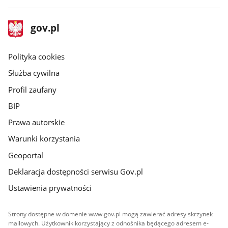
stopka
Strona
gov.pl
gov.pl
główna
gov.pl
Polityka cookies
Służba cywilna
Profil zaufany
BIP
Prawa autorskie
Warunki korzystania
Geoportal
Deklaracja dostępności serwisu Gov.pl
Ustawienia prywatności
Strony dostępne w domenie www.gov.pl mogą zawierać adresy skrzynek
mailowych. Użytkownik korzystający z odnośnika będącego adresem e-