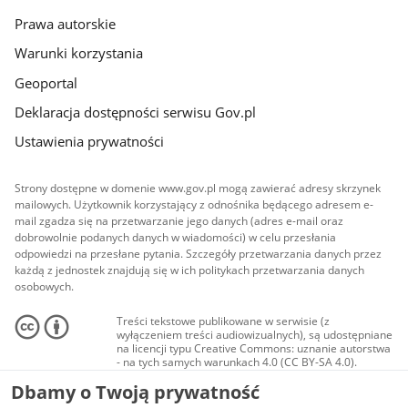
Prawa autorskie
Warunki korzystania
Geoportal
Deklaracja dostępności serwisu Gov.pl
Ustawienia prywatności
Strony dostępne w domenie www.gov.pl mogą zawierać adresy skrzynek
mailowych. Użytkownik korzystający z odnośnika będącego adresem e-
mail zgadza się na przetwarzanie jego danych (adres e-mail oraz
dobrowolnie podanych danych w wiadomości) w celu przesłania
odpowiedzi na przesłane pytania. Szczegóły przetwarzania danych przez
każdą z jednostek znajdują się w ich politykach przetwarzania danych
osobowych.
Treści tekstowe publikowane w serwisie (z
wyłączeniem treści audiowizualnych), są udostępniane
na licencji typu Creative Commons: uznanie autorstwa
- na tych samych warunkach 4.0 (CC BY-SA 4.0).
Materiały audiowizualne, w tym zdjęcia, materiały
Dbamy o Twoją prywatność
audio i wideo, są udostępniane na licencji typu
Creative Commons: uznanie autorstwa użycie