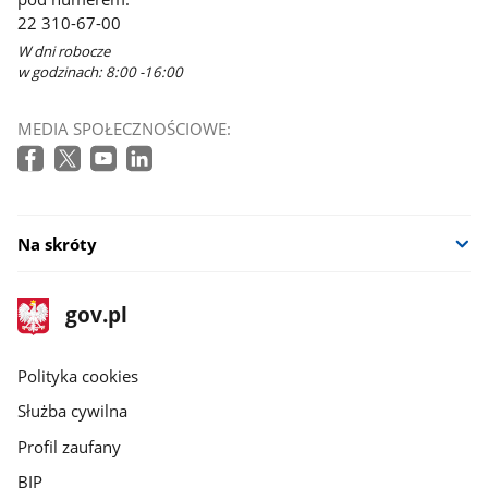
22 310-67-00
W dni robocze
w godzinach: 8:00 -16:00
MEDIA SPOŁECZNOŚCIOWE:
Na skróty
stopka
Strona
gov.pl
gov.pl
główna
gov.pl
Polityka cookies
Służba cywilna
Profil zaufany
BIP