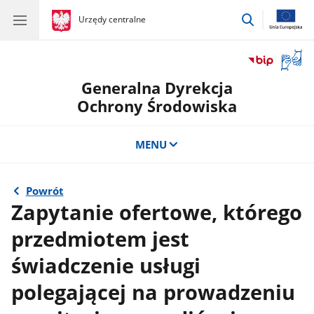
przejdź
gov.pl
Urzędy centralne
gov.pl
Urzędy
do
centralne
wyszukiwar
Otwór
okno
Generalna Dyrekcja
z
tłuma
Ochrony Środowiska
języka
migow
MENU
Powrót
Zapytanie ofertowe, którego
przedmiotem jest
świadczenie usługi
polegającej na prowadzeniu