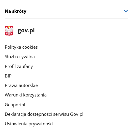
Na skróty
stopka
Strona
gov.pl
gov.pl
główna
gov.pl
Polityka cookies
Służba cywilna
Profil zaufany
BIP
Prawa autorskie
Warunki korzystania
Geoportal
Deklaracja dostępności serwisu Gov.pl
Ustawienia prywatności