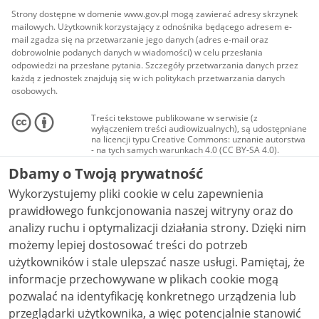
Strony dostępne w domenie www.gov.pl mogą zawierać adresy skrzynek
mailowych. Użytkownik korzystający z odnośnika będącego adresem e-
mail zgadza się na przetwarzanie jego danych (adres e-mail oraz
dobrowolnie podanych danych w wiadomości) w celu przesłania
odpowiedzi na przesłane pytania. Szczegóły przetwarzania danych przez
każdą z jednostek znajdują się w ich politykach przetwarzania danych
osobowych.
Treści tekstowe publikowane w serwisie (z
wyłączeniem treści audiowizualnych), są udostępniane
na licencji typu Creative Commons: uznanie autorstwa
- na tych samych warunkach 4.0 (CC BY-SA 4.0).
Materiały audiowizualne, w tym zdjęcia, materiały
Dbamy o Twoją prywatność
audio i wideo, są udostępniane na licencji typu
Creative Commons: uznanie autorstwa użycie
Wykorzystujemy pliki cookie w celu zapewnienia
niekomercyjne - bez utworów zależnych 4.0 (CC BY-
NC-ND 4.0), o ile nie jest to stwierdzone inaczej.
prawidłowego funkcjonowania naszej witryny oraz do
analizy ruchu i optymalizacji działania strony. Dzięki nim
możemy lepiej dostosować treści do potrzeb
użytkowników i stale ulepszać nasze usługi. Pamiętaj, że
informacje przechowywane w plikach cookie mogą
pozwalać na identyfikację konkretnego urządzenia lub
przeglądarki użytkownika, a więc potencjalnie stanowić