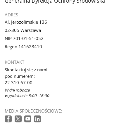
stopka
Generalna Dyrekcja Ochrony Środowiska
ADRES
Al. Jerozolimskie 136
02-305 Warszawa
NIP 701-01-51-052
Regon 141628410
KONTAKT
Skontaktuj się z nami
pod numerem:
22 310-67-00
W dni robocze
w godzinach: 8:00 -16:00
MEDIA SPOŁECZNOŚCIOWE: