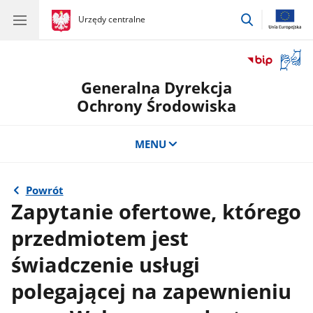
przejdź
gov.pl
Urzędy centralne
gov.pl
Urzędy
do
centralne
wyszukiwar
Otwór
okno
Generalna Dyrekcja
z
tłuma
Ochrony Środowiska
języka
migow
MENU
Powrót
Zapytanie ofertowe, którego
przedmiotem jest
świadczenie usługi
polegającej na zapewnieniu