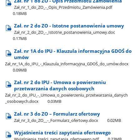
Zał. nr 1 do ZO - Opis Przedmiotu Zamówienia
Zał​_nr​_1​_do​_ZO​_-​_Opis​_Przedmiotu​_Zamówienia.pdf
0.18MB
Zał. nr 2 do ZO - Istotne postanowienia umowy
Zał​_nr​_2​_do​_ZO​_-​_Istotne​_postanowienia​_umowy.doc
0.17MB
Zał. nr 1A do IPU - Klauzula informacyjna GDOŚ do
umów
Zał​_nr​_1A​_do​_IPU​_-​_Klauzula​_informacyjna​_GDOŚ​_do​_umów.docx
0.09MB
Zał. nr 2 do IPU - Umowa o powierzeniu
przetwarzania danych osobowych
Zał​_nr​_2​_do​_IPU​_-​_Umowa​_o​_powierzeniu​_przetwarzania​_danych​
_osobowych.docx
0.03MB
Zał. nr 3 do ZO – Formularz ofertowy
Zał​_nr​_3​_do​_ZO​_​_-​_Formularz​_ofertowy.docx
0.02MB
Wyjaśnienia treści zapytania ofertowego
Wyjaśnienia​_treści​_zapytania​_ofertowego.pdf
0.23MB