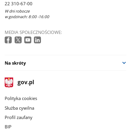
22 310-67-00
W dni robocze
w godzinach: 8:00 -16:00
MEDIA SPOŁECZNOŚCIOWE:
Na skróty
stopka
Strona
gov.pl
gov.pl
główna
gov.pl
Polityka cookies
Służba cywilna
Profil zaufany
BIP