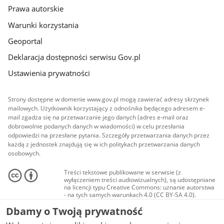
Prawa autorskie
Warunki korzystania
Geoportal
Deklaracja dostępności serwisu Gov.pl
Ustawienia prywatności
Strony dostępne w domenie www.gov.pl mogą zawierać adresy skrzynek
mailowych. Użytkownik korzystający z odnośnika będącego adresem e-
mail zgadza się na przetwarzanie jego danych (adres e-mail oraz
dobrowolnie podanych danych w wiadomości) w celu przesłania
odpowiedzi na przesłane pytania. Szczegóły przetwarzania danych przez
każdą z jednostek znajdują się w ich politykach przetwarzania danych
osobowych.
Treści tekstowe publikowane w serwisie (z
wyłączeniem treści audiowizualnych), są udostępniane
na licencji typu Creative Commons: uznanie autorstwa
- na tych samych warunkach 4.0 (CC BY-SA 4.0).
Materiały audiowizualne, w tym zdjęcia, materiały
Dbamy o Twoją prywatność
audio i wideo, są udostępniane na licencji typu
Creative Commons: uznanie autorstwa użycie