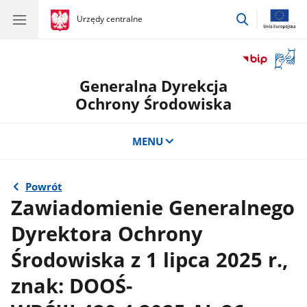
przejdź
gov.pl
Urzędy centralne
gov.pl
Urzędy
do
centralne
wyszukiwar
Otwór
okno
Generalna Dyrekcja
z
tłuma
Ochrony Środowiska
języka
migow
MENU
Powrót
Zawiadomienie Generalnego
Dyrektora Ochrony
Środowiska z 1 lipca 2025 r.,
znak: DOOŚ-