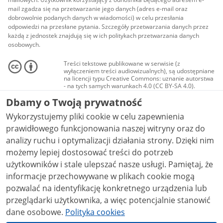
mail zgadza się na przetwarzanie jego danych (adres e-mail oraz
dobrowolnie podanych danych w wiadomości) w celu przesłania
odpowiedzi na przesłane pytania. Szczegóły przetwarzania danych przez
każdą z jednostek znajdują się w ich politykach przetwarzania danych
osobowych.
Treści tekstowe publikowane w serwisie (z
wyłączeniem treści audiowizualnych), są udostępniane
na licencji typu Creative Commons: uznanie autorstwa
- na tych samych warunkach 4.0 (CC BY-SA 4.0).
Materiały audiowizualne, w tym zdjęcia, materiały
Dbamy o Twoją prywatność
audio i wideo, są udostępniane na licencji typu
Creative Commons: uznanie autorstwa użycie
Wykorzystujemy pliki cookie w celu zapewnienia
niekomercyjne - bez utworów zależnych 4.0 (CC BY-
NC-ND 4.0), o ile nie jest to stwierdzone inaczej.
prawidłowego funkcjonowania naszej witryny oraz do
analizy ruchu i optymalizacji działania strony. Dzięki nim
możemy lepiej dostosować treści do potrzeb
użytkowników i stale ulepszać nasze usługi. Pamiętaj, że
informacje przechowywane w plikach cookie mogą
pozwalać na identyfikację konkretnego urządzenia lub
przeglądarki użytkownika, a więc potencjalnie stanowić
dane osobowe.
Polityka cookies