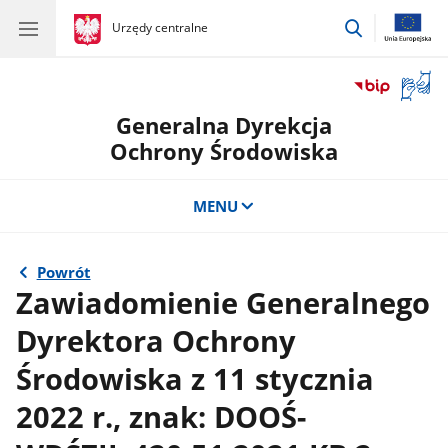
przejdź
gov.pl
Urzędy centralne
gov.pl
Urzędy
do
centralne
wyszukiwar
Otwór
okno
Generalna Dyrekcja
z
tłuma
Ochrony Środowiska
języka
migow
MENU
Powrót
Zawiadomienie Generalnego
Dyrektora Ochrony
Środowiska z 11 stycznia
2022 r., znak: DOOŚ-