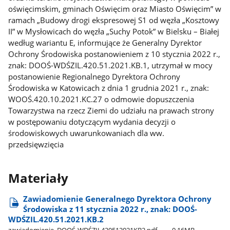
oświęcimskim, gminach Oświęcim oraz Miasto Oświęcim” w
ramach „Budowy drogi ekspresowej S1 od węzła „Kosztowy
II” w Mysłowicach do węzła „Suchy Potok” w Bielsku – Białej
według wariantu E, informujące że Generalny Dyrektor
Ochrony Środowiska postanowieniem z 10 stycznia 2022 r.,
znak: DOOŚ-WDŚZIL.420.51.2021.KB.1, utrzymał w mocy
postanowienie Regionalnego Dyrektora Ochrony
Środowiska w Katowicach z dnia 1 grudnia 2021 r., znak:
WOOŚ.420.10.2021.KC.27 o odmowie dopuszczenia
Towarzystwa na rzecz Ziemi do udziału na prawach strony
w postępowaniu dotyczącym wydania decyzji o
środowiskowych uwarunkowaniach dla ww.
przedsięwzięcia
Materiały
Zawiadomienie Generalnego Dyrektora Ochrony
Środowiska z 11 stycznia 2022 r., znak: DOOŚ-
WDŚZIL.420.51.2021.KB.2
zawiadomienie​_DOOŚ-WDŚZIL420512021KB2.pdf
0.16MB