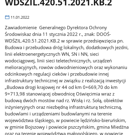
WDŚZIL.420.51.2021.KB.2
11.01.2022
Zawiadomienie Generalnego Dyrektora Ochrony
Środowiskaz dnia 11 stycznia 2022 r., znak: DOOŚ-
WDŚZIL.420.51.2021.KB.2 w sprawie przedsięwzięcia pn.
Budowa i przebudowa dróg lokalnych, dodatkowych jezdni,
linii elektroenergetycznych WN, SN i NN, sieci
wodociągowej, linii sieci teletechnicznych, urządzeń
melioracyjnych, rowów odwodnieniowych oraz wykonaniu
odcinkowych regulacji cieków i przebudowie innej
infrastruktury technicznej w związku z realizacją inwestycji
„Budowa drogi krajowej nr 44 od km 0+669,70 do km
9+713,98 stanowiącej obwodnicę Oświęcimia wraz z
budową dwóch mostów nad rz. Wisłą i rz. Sołą, obiektów
inżynieryjnych oraz niezbędną infrastrukturą techniczną,
budowlami i urządzeniami budowlanymi na terenie
województwa śląskiego, w powiecie lędzińsko-bieruńskim,
w gminie Bojszowy i powiecie pszczyńskim, gmina Miedźna
oraz na terenie województwa małopolskiego, w powiecie