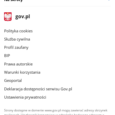
stopka
Strona
gov.pl
gov.pl
główna
gov.pl
Polityka cookies
Służba cywilna
Profil zaufany
BIP
Prawa autorskie
Warunki korzystania
Geoportal
Deklaracja dostępności serwisu Gov.pl
Ustawienia prywatności
Strony dostępne w domenie www.gov.pl mogą zawierać adresy skrzynek
mailowych. Użytkownik korzystający z odnośnika będącego adresem e-