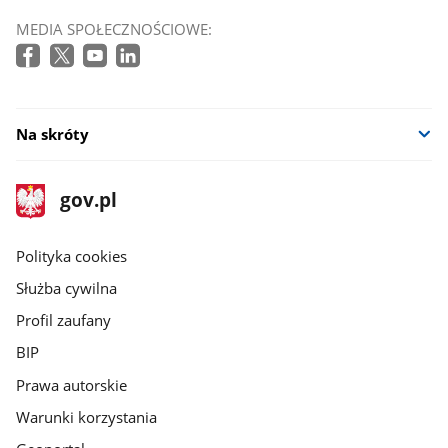
MEDIA SPOŁECZNOŚCIOWE:
Na skróty
stopka
Strona
gov.pl
gov.pl
główna
gov.pl
Polityka cookies
Służba cywilna
Profil zaufany
BIP
Prawa autorskie
Warunki korzystania