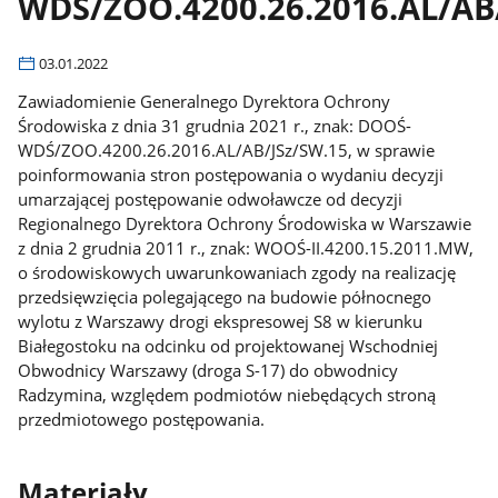
WDŚ/ZOO.4200.26.2016.AL/AB
03.01.2022
Zawiadomienie Generalnego Dyrektora Ochrony
Środowiska z dnia 31 grudnia 2021 r., znak: DOOŚ-
WDŚ/ZOO.4200.26.2016.AL/AB/JSz/SW.15, w sprawie
poinformowania stron postępowania o wydaniu decyzji
umarzającej postępowanie odwoławcze od decyzji
Regionalnego Dyrektora Ochrony Środowiska w Warszawie
z dnia 2 grudnia 2011 r., znak: WOOŚ-II.4200.15.2011.MW,
o środowiskowych uwarunkowaniach zgody na realizację
przedsięwzięcia polegającego na budowie północnego
wylotu z Warszawy drogi ekspresowej S8 w kierunku
Białegostoku na odcinku od projektowanej Wschodniej
Obwodnicy Warszawy (droga S-17) do obwodnicy
Radzymina, względem podmiotów niebędących stroną
przedmiotowego postępowania.
Materiały