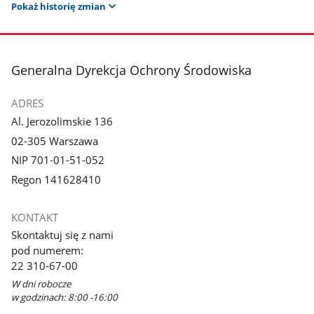
Pokaż historię zmian
stopka
Generalna Dyrekcja Ochrony Środowiska
ADRES
Al. Jerozolimskie 136
02-305 Warszawa
NIP 701-01-51-052
Regon 141628410
KONTAKT
Skontaktuj się z nami
pod numerem:
22 310-67-00
W dni robocze
w godzinach: 8:00 -16:00