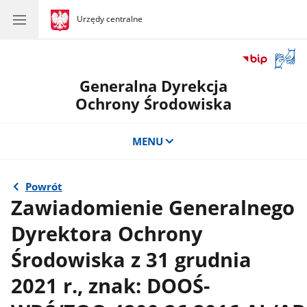
gov.pl
Urzędy centralne
gov.pl
Urzędy
centralne
Otwór
okno
Generalna Dyrekcja
z
tłuma
Ochrony Środowiska
języka
migow
MENU
Powrót
Zawiadomienie Generalnego
Dyrektora Ochrony
Środowiska z 31 grudnia
2021 r., znak: DOOŚ-