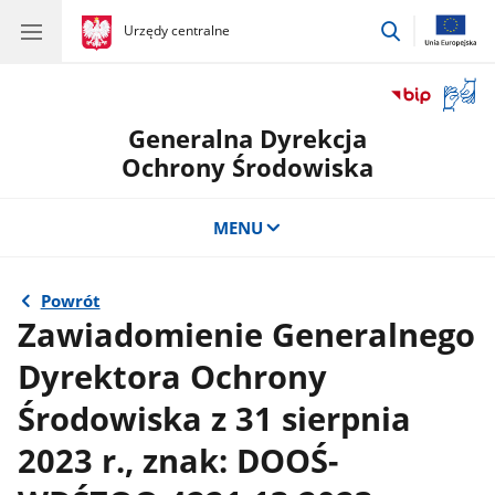
przejdź
gov.pl
Urzędy centralne
gov.pl
Urzędy
do
centralne
wyszukiwar
Otwór
okno
Generalna Dyrekcja
z
tłuma
Ochrony Środowiska
języka
migow
MENU
Powrót
Zawiadomienie Generalnego
Dyrektora Ochrony
Środowiska z 31 sierpnia
2023 r., znak: DOOŚ-