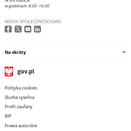
W dni robocze
w godzinach: 8:00 -16:00
MEDIA SPOŁECZNOŚCIOWE:
Na skróty
stopka
Strona
gov.pl
gov.pl
główna
gov.pl
Polityka cookies
Służba cywilna
Profil zaufany
BIP
Prawa autorskie