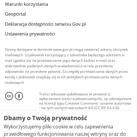
Warunki korzystania
Geoportal
Deklaracja dostępności serwisu Gov.pl
Ustawienia prywatności
Strony dostępne w domenie www.gov.pl mogą zawierać adresy skrzynek
mailowych. Użytkownik korzystający z odnośnika będącego adresem e-
mail zgadza się na przetwarzanie jego danych (adres e-mail oraz
dobrowolnie podanych danych w wiadomości) w celu przesłania
odpowiedzi na przesłane pytania. Szczegóły przetwarzania danych przez
każdą z jednostek znajdują się w ich politykach przetwarzania danych
osobowych.
Treści tekstowe publikowane w serwisie (z
wyłączeniem treści audiowizualnych), są udostępniane
na licencji typu Creative Commons: uznanie autorstwa
- na tych samych warunkach 4.0 (CC BY-SA 4.0).
Materiały audiowizualne, w tym zdjęcia, materiały
Dbamy o Twoją prywatność
audio i wideo, są udostępniane na licencji typu
Creative Commons: uznanie autorstwa użycie
Wykorzystujemy pliki cookie w celu zapewnienia
niekomercyjne - bez utworów zależnych 4.0 (CC BY-
NC-ND 4.0), o ile nie jest to stwierdzone inaczej.
prawidłowego funkcjonowania naszej witryny oraz do