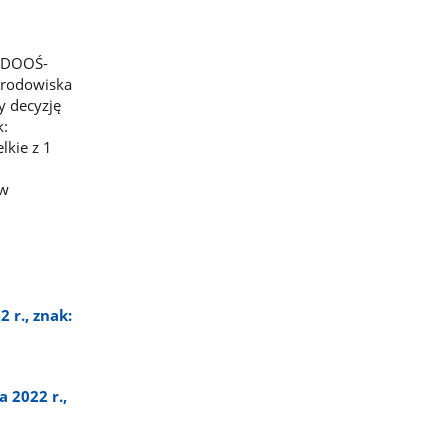
: DOOŚ-
Środowiska
y decyzję
k:
lkie z 1
 w
 r., znak:
 2022 r.,