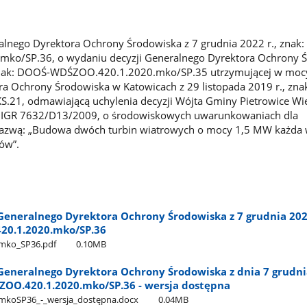
lnego Dyrektora Ochrony Środowiska z 7 grudnia 2022 r., znak
ko/SP.36, o wydaniu decyzji Generalnego Dyrektora Ochrony 
 znak: DOOŚ-WDŚZOO.420.1.2020.mko/SP.35 utrzymującej w moc
a Ochrony Środowiska w Katowicach z 29 listopada 2019 r., zna
.21, odmawiającą uchylenia decyzji Wójta Gminy Pietrowice Wie
k: IGR 7632/D13/2009, o środowiskowych uwarunkowaniach dla
nazwą: „Budowa dwóch turbin wiatrowych o mocy 1,5 MW każda
ów”.
eneralnego Dyrektora Ochrony Środowiska z 7 grudnia 2022
0.1.2020.mko/SP.36
ko​_SP36.pdf
0.10MB
eneralnego Dyrektora Ochrony Środowiska z dnia 7 grudnia
OO.420.1.2020.mko/SP.36 - wersja dostępna
SP36​_-​_wersja​_dostępna.docx
0.04MB