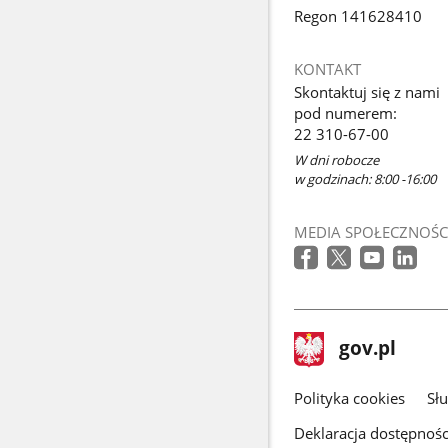
Regon 141628410
KONTAKT
Skontaktuj się z nami
pod numerem:
22 310-67-00
W dni robocze
w godzinach: 8:00 -16:00
MEDIA SPOŁECZNOŚC
stopka
Strona
gov.pl
gov.pl
główna
gov.pl
Polityka cookies
Sł
Deklaracja dostępnośc