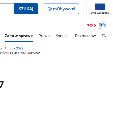
Logowanie
SZUKAJ
mObywatel
do
panelu
Otwórz
okno
z
Załatw sprawę
Prawo
Kontakt
Dla mediów
EN
tłumac
języka
ia
Rok 2022
migowe
-WDŚZOO.420.1.2020.mko/SP.36
7