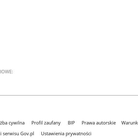
IOWE:
użba cywilna
Profil zaufany
BIP
Prawa autorskie
Warunki
i serwisu Gov.pl
Ustawienia prywatności