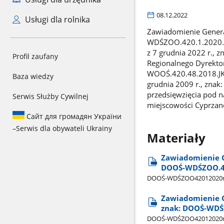
08.12.2022
Usługi dla rolnika
Zawiadomienie Genera
WDŚZOO.420.1.2020.m
z 7 grudnia 2022 r.,
Profil zaufany
Regionalnego Dyrektor
WOOŚ.420.48.2018.JKS
Baza wiedzy
grudnia 2009 r., zna
przedsięwzięcia pod 
Serwis Służby Cywilnej
miejscowości Cyprzan
Сайт для громадян України
–
Serwis dla obywateli Ukrainy
Materiały
Zawiadomienie G
DOOŚ-WDŚZOO.42
DOOŚ-WDŚZOO42012020m
Zawiadomienie G
znak: DOOŚ-WDŚZ
DOOŚ-WDŚZOO42012020mko