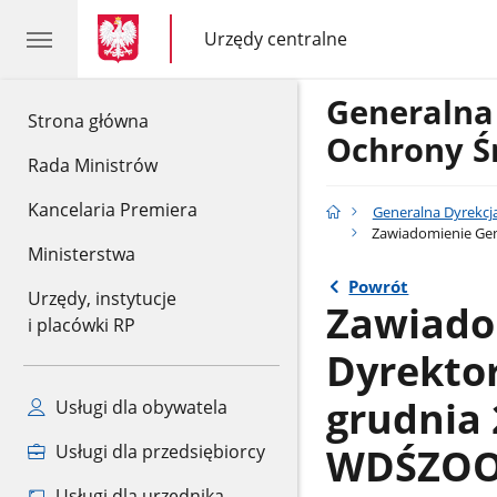
gov.pl
gov.pl
Urzędy centralne
gov.pl
Urzędy
centralne
Generalna
gov.pl
Strona główna
Ochrony Ś
Rada Ministrów
Kancelaria Premiera
Generalna Dyrekcj
Zawiadomienie Gen
Ministerstwa
Powrót
Urzędy, instytucje
Zawiado
i placówki RP
Dyrekto
grudnia 
Usługi dla obywatela
WDŚZOO.
Usługi dla przedsiębiorcy
Usługi dla urzędnika