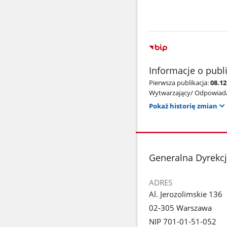
Informacje o publ
Pierwsza publikacja:
08.12
Wytwarzający/ Odpowiada
Pokaż historię zmian
stopka
Generalna Dyrekc
ADRES
Al. Jerozolimskie 136
02-305 Warszawa
NIP 701-01-51-052