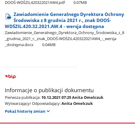
DOOŚ-WDŚZIL420322021AW4.pdf
0.07MB
Zawiadomienie Generalnego Dyrektora Ochrony
Środowiska z 8 grudnia 2021 r., znak DOOŚ-
WDŚZIL.420.32.2021.AW.4 - wersja dostępna
Zawiadomienie​_Generalnego​_Dyrektora​_Ochrony​_Środowiska​_z​_8​
_grudnia​_2021​_r,​_znak​_DOOŚ-WDŚZIL420322021AW4​_-​_wersja​
_dostępna.docx
0.04MB
Informacje o publikacji dokumentu
Pierwsza publikacja:
10.12.2021 07:25 Anita Omelczuk
Wytwarzający/ Odpowiadający:
Anita Omelczuk
Pokaż historię zmian