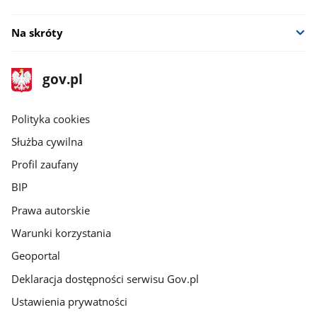
Na skróty
stopka
Strona
gov.pl
gov.pl
główna
gov.pl
Polityka cookies
Służba cywilna
Profil zaufany
BIP
Prawa autorskie
Warunki korzystania
Geoportal
Deklaracja dostępności serwisu Gov.pl
Ustawienia prywatności