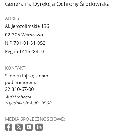
stopka
Generalna Dyrekcja Ochrony Środowiska
ADRES
Al. Jerozolimskie 136
02-305 Warszawa
NIP 701-01-51-052
Regon 141628410
KONTAKT
Skontaktuj się z nami
pod numerem:
22 310-67-00
W dni robocze
w godzinach: 8:00 -16:00
MEDIA SPOŁECZNOŚCIOWE: