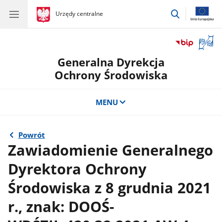
przejdź
gov.pl
Urzędy centralne
gov.pl
Urzędy
do
centralne
wyszukiwar
Otwór
okno
Generalna Dyrekcja
z
tłuma
Ochrony Środowiska
języka
migow
MENU
Powrót
Zawiadomienie Generalnego
Dyrektora Ochrony
Środowiska z 8 grudnia 2021
r., znak: DOOŚ-