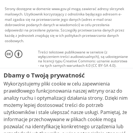
Strony dostępne w domenie www.gov.pl mogą zawierać adresy skrzynek
mailowych. Użytkownik korzystający z odnośnika będącego adresem e-
mail zgadza się na przetwarzanie jego danych (adres e-mail oraz
dobrowolnie podanych danych w wiadomości) w celu przesłania
odpowiedzi na przesłane pytania. Szczegóły przetwarzania danych przez
każdą z jednostek znajdują się w ich politykach przetwarzania danych
osobowych.
Treści tekstowe publikowane w serwisie (z
wyłączeniem treści audiowizualnych), są udostępniane
na licencji typu Creative Commons: uznanie autorstwa
- na tych samych warunkach 4.0 (CC BY-SA 4.0).
Materiały audiowizualne, w tym zdjęcia, materiały
Dbamy o Twoją prywatność
audio i wideo, są udostępniane na licencji typu
Creative Commons: uznanie autorstwa użycie
Wykorzystujemy pliki cookie w celu zapewnienia
niekomercyjne - bez utworów zależnych 4.0 (CC BY-
NC-ND 4.0), o ile nie jest to stwierdzone inaczej.
prawidłowego funkcjonowania naszej witryny oraz do
analizy ruchu i optymalizacji działania strony. Dzięki nim
możemy lepiej dostosować treści do potrzeb
użytkowników i stale ulepszać nasze usługi. Pamiętaj, że
informacje przechowywane w plikach cookie mogą
pozwalać na identyfikację konkretnego urządzenia lub