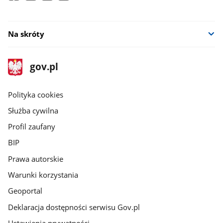
Na skróty
stopka
Strona
gov.pl
gov.pl
główna
gov.pl
Polityka cookies
Służba cywilna
Profil zaufany
BIP
Prawa autorskie
Warunki korzystania
Geoportal
Deklaracja dostępności serwisu Gov.pl
Ustawienia prywatności