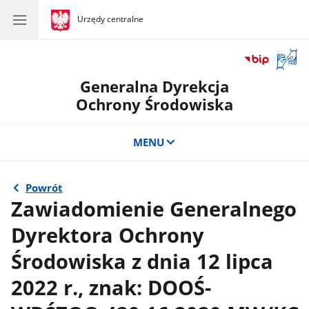
gov.pl
Urzędy centralne
gov.pl
Urzędy
centralne
Otwór
okno
Generalna Dyrekcja
z
tłuma
Ochrony Środowiska
języka
migow
MENU
Powrót
Zawiadomienie Generalnego
Dyrektora Ochrony
Środowiska z dnia 12 lipca
2022 r., znak: DOOŚ-