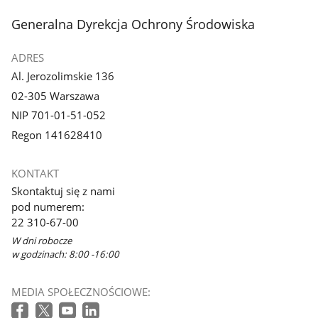
stopka
Generalna Dyrekcja Ochrony Środowiska
ADRES
Al. Jerozolimskie 136
02-305 Warszawa
NIP 701-01-51-052
Regon 141628410
KONTAKT
Skontaktuj się z nami
pod numerem:
22 310-67-00
W dni robocze
w godzinach: 8:00 -16:00
MEDIA SPOŁECZNOŚCIOWE: