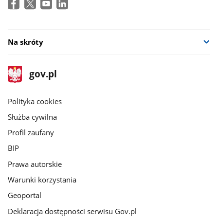
Na skróty
stopka
Strona
gov.pl
gov.pl
główna
gov.pl
Polityka cookies
Służba cywilna
Profil zaufany
BIP
Prawa autorskie
Warunki korzystania
Geoportal
Deklaracja dostępności serwisu Gov.pl