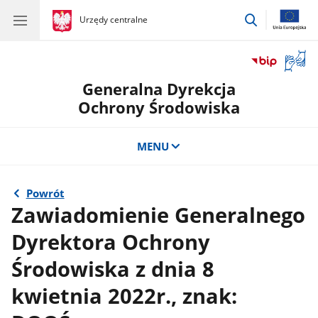
przejdź
gov.pl
Urzędy centralne
gov.pl
Urzędy
do
centralne
wyszukiwar
Otwór
okno
Generalna Dyrekcja
z
tłuma
Ochrony Środowiska
języka
migow
MENU
Powrót
Zawiadomienie Generalnego
Dyrektora Ochrony
Środowiska z dnia 8
kwietnia 2022r., znak: