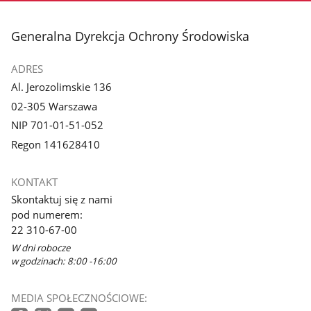
stopka
Generalna Dyrekcja Ochrony Środowiska
ADRES
Al. Jerozolimskie 136
02-305 Warszawa
NIP 701-01-51-052
Regon 141628410
KONTAKT
Skontaktuj się z nami
pod numerem:
22 310-67-00
W dni robocze
w godzinach: 8:00 -16:00
MEDIA SPOŁECZNOŚCIOWE: