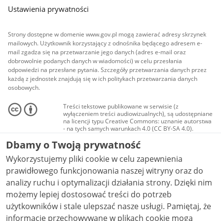
Ustawienia prywatności
Strony dostępne w domenie www.gov.pl mogą zawierać adresy skrzynek
mailowych. Użytkownik korzystający z odnośnika będącego adresem e-
mail zgadza się na przetwarzanie jego danych (adres e-mail oraz
dobrowolnie podanych danych w wiadomości) w celu przesłania
odpowiedzi na przesłane pytania. Szczegóły przetwarzania danych przez
każdą z jednostek znajdują się w ich politykach przetwarzania danych
osobowych.
Treści tekstowe publikowane w serwisie (z
wyłączeniem treści audiowizualnych), są udostępniane
na licencji typu Creative Commons: uznanie autorstwa
- na tych samych warunkach 4.0 (CC BY-SA 4.0).
Materiały audiowizualne, w tym zdjęcia, materiały
Dbamy o Twoją prywatność
audio i wideo, są udostępniane na licencji typu
Creative Commons: uznanie autorstwa użycie
Wykorzystujemy pliki cookie w celu zapewnienia
niekomercyjne - bez utworów zależnych 4.0 (CC BY-
NC-ND 4.0), o ile nie jest to stwierdzone inaczej.
prawidłowego funkcjonowania naszej witryny oraz do
analizy ruchu i optymalizacji działania strony. Dzięki nim
możemy lepiej dostosować treści do potrzeb
użytkowników i stale ulepszać nasze usługi. Pamiętaj, że
informacje przechowywane w plikach cookie mogą