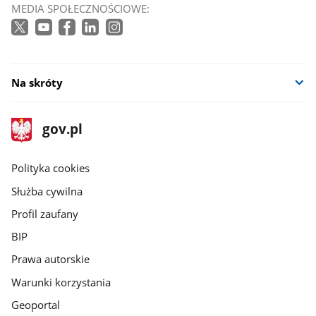
MEDIA SPOŁECZNOŚCIOWE:
Na skróty
stopka
Strona
gov.pl
gov.pl
główna
gov.pl
Polityka cookies
Służba cywilna
Profil zaufany
BIP
Prawa autorskie
Warunki korzystania
Geoportal