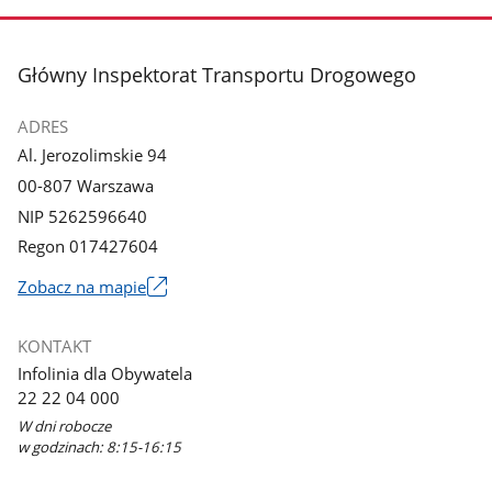
stopka
Główny Inspektorat Transportu Drogowego
ADRES
Al. Jerozolimskie 94
00-807 Warszawa
NIP 5262596640
Regon 017427604
Zobacz na mapie
Link
otworzy
KONTAKT
się
Infolinia dla Obywatela
w
22 22 04 000
nowym
W dni robocze
oknie
w godzinach: 8:15-16:15