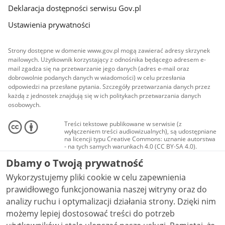
Deklaracja dostępności serwisu Gov.pl
Ustawienia prywatności
Strony dostępne w domenie www.gov.pl mogą zawierać adresy skrzynek
mailowych. Użytkownik korzystający z odnośnika będącego adresem e-
mail zgadza się na przetwarzanie jego danych (adres e-mail oraz
dobrowolnie podanych danych w wiadomości) w celu przesłania
odpowiedzi na przesłane pytania. Szczegóły przetwarzania danych przez
każdą z jednostek znajdują się w ich politykach przetwarzania danych
osobowych.
Treści tekstowe publikowane w serwisie (z
wyłączeniem treści audiowizualnych), są udostępniane
na licencji typu Creative Commons: uznanie autorstwa
- na tych samych warunkach 4.0 (CC BY-SA 4.0).
Materiały audiowizualne, w tym zdjęcia, materiały
Dbamy o Twoją prywatność
audio i wideo, są udostępniane na licencji typu
Creative Commons: uznanie autorstwa użycie
Wykorzystujemy pliki cookie w celu zapewnienia
niekomercyjne - bez utworów zależnych 4.0 (CC BY-
NC-ND 4.0), o ile nie jest to stwierdzone inaczej.
prawidłowego funkcjonowania naszej witryny oraz do
analizy ruchu i optymalizacji działania strony. Dzięki nim
możemy lepiej dostosować treści do potrzeb