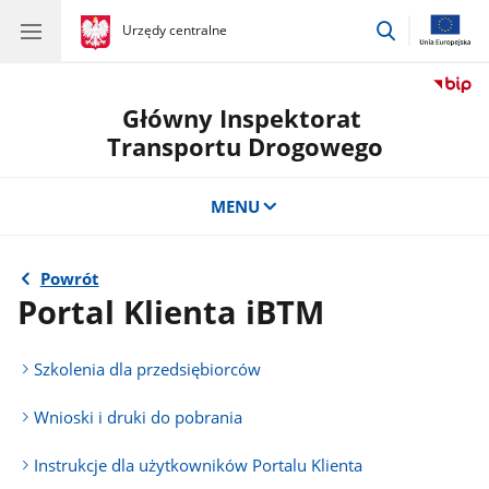
przejdź
gov.pl
Urzędy centralne
gov.pl
Urzędy
do
centralne
wyszukiwar
Główny Inspektorat
Transportu Drogowego
MENU
Powrót
Portal Klienta iBTM
Szkolenia dla przedsiębiorców
Wnioski i druki do pobrania
Instrukcje dla użytkowników Portalu Klienta